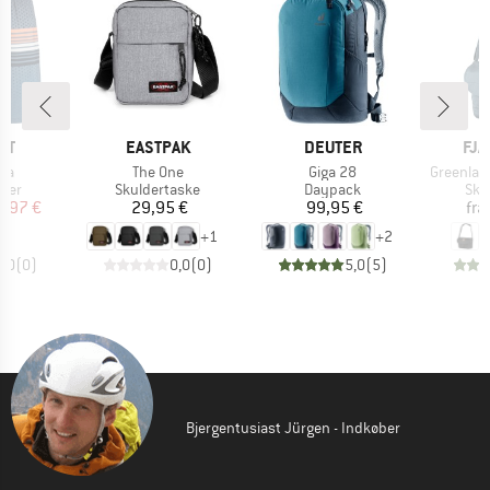
E
MÆRKE
MÆRKE
MÆ
ST
EASTPAK
DEUTER
FJÄ
Artikel
Artikel
Artikel
ika
The One
Giga 28
Greenlan
gruppe
Produktgruppe
Produktgruppe
Pro
ser
Skuldertaske
Daypack
Sku
is
dsat pris
Pris
Pris
9,97 €
29,95 €
99,95 €
fra
+
1
+
2
0,0
(
0
)
0,0
(
0
)
5,0
(
5
)
Bjergentusiast Jürgen - Indkøber