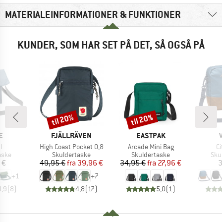
MATERIALEINFORMATIONER & FUNKTIONER
KUNDER, SOM HAR SET PÅ DET, SÅ OGSÅ PÅ
til 20%
til 20%
Rabat
Rabat
KE
MÆRKE
MÆRKE
E
FJÄLLRÄVEN
EASTPAK
Artikel
Artikel
Ar
I
High Coast Pocket 0,8
Arcade Mini Bag
C
ruppe
Produktgruppe
Produktgruppe
Pro
aske
Skuldertaske
Skuldertaske
Sku
is
Pris
Nedsat pris
Pris
Nedsat pris
 €
49,95 €
fra
39,96 €
34,95 €
fra
27,96 €
3
+
1
+
7
4,9
(
8
)
4,8
(
17
)
5,0
(
1
)