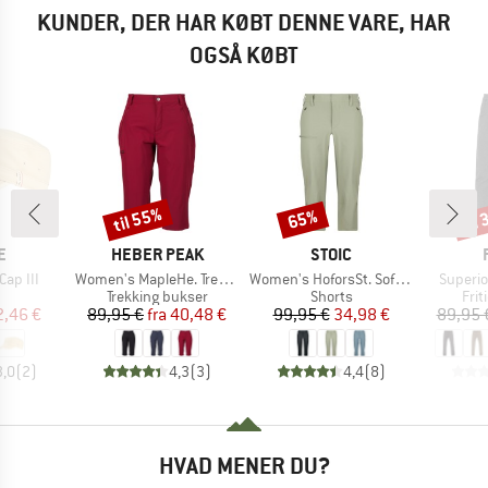
KUNDER, DER HAR KØBT DENNE VARE, HAR
OGSÅ KØBT
til 55%
til
65%
Rabat
Rabat
Raba
KE
MÆRKE
MÆRKE
E
HEBER PEAK
STOIC
Artikel
Artikel
Artikel
Cap III
Women's MapleHe. Trekking Capri Pants
Women's HoforsSt. Softshell Pants Capri Light
Superio
uktgruppe
Produktgruppe
Produktgruppe
Pro
Trekking bukser
Shorts
Fri
is
dsat pris
Pris
Nedsat pris
Pris
Nedsat pris
2,46 €
89,95 €
fra
40,48 €
99,95 €
34,98 €
89,95 
3,0
(
2
)
4,3
(
3
)
4,4
(
8
)
HVAD MENER DU?