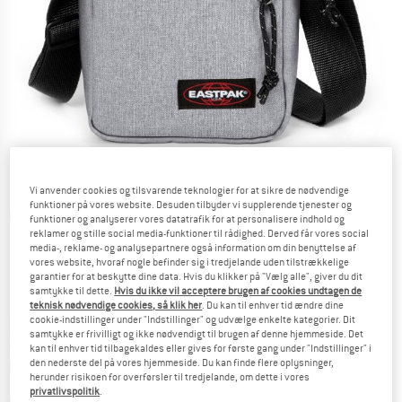
Vi anvender cookies og tilsvarende teknologier for at sikre de nødvendige
funktioner på vores website. Desuden tilbyder vi supplerende tjenester og
Detaljevisning
funktioner og analyserer vores datatrafik for at personalisere indhold og
reklamer og stille social media-funktioner til rådighed. Derved får vores social
media-, reklame- og analysepartnere også information om din benyttelse af
vores website, hvoraf nogle befinder sig i tredjelande uden tilstrækkelige
garantier for at beskytte dine data. Hvis du klikker på "Vælg alle", giver du dit
samtykke til dette.
Hvis du ikke vil acceptere brugen af cookies undtagen de
teknisk nødvendige cookies, så klik her
. Du kan til enhver tid ændre dine
cookie-indstillinger under "Indstillinger" og udvælge enkelte kategorier. Dit
Pris:
29,95
€
inkl. moms.
samtykke er frivilligt og ikke nødvendigt til brugen af denne hjemmeside. Det
~
KR
223,89
kan til enhver tid tilbagekaldes eller gives for første gang under "Indstillinger" i
Oplysninger om forsendelsesomkostninge
plus Forsendelsesomkostninger
den nederste del på vores hjemmeside. Du kan finde flere oplysninger,
herunder risikoen for overførsler til tredjelande, om dette i vores
privatlivspolitik
.
Farve:
Sunday Grey