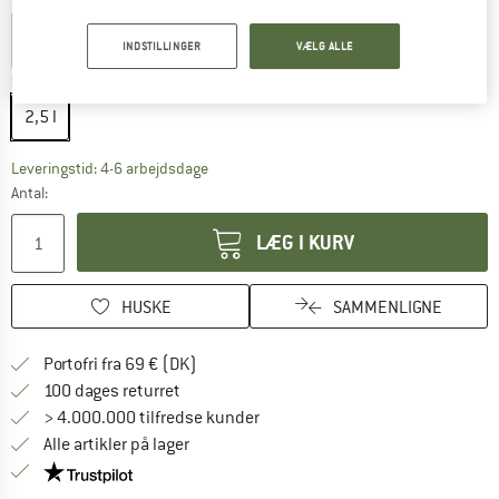
INDSTILLINGER
VÆLG ALLE
Størrelse:
2,5 l
2,5 l
Linket åbnes i en infoboks og indeholder he
Leveringstid: 4-6 arbejdsdage
Antal:
LÆG I KURV
HUSKE
SAMMENLIGNE
Find oplysninger om forsendelse her! Åb
Portofri fra 69 € (DK)
Gå til returretten her Åbnes i en infoboks
100 dages returret
> 4.000.000 tilfredse kunder
Alle artikler på lager
Vi er Trustpilot-certificeret - oplysningerne får du