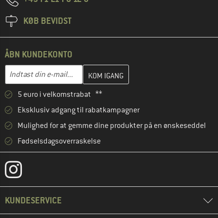
KØB BEVIDST
ÅBN KUNDEKONTO
Indtast din e-mailadresse her, og opret i næste trin din kundekon
Indtast din e-mail...
5 euro i velkomstrabat **
Eksklusiv adgang til rabatkampagner
Mulighed for at gemme dine produkter på en ønskeseddel
Fødselsdagsoverraskelse
KUNDESERVICE