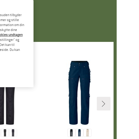
esuden tilbyder
mer og stille
formation om din
eskytte dine
ookies undtagen
stillinger" og
et kan til
meside. Du kan