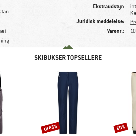
Ekstraudstyr:
in
stan
Ka
Juridisk meddelelse:
Pr
Varenr.:
tæt
10
ning
SKIBUKSER TOPSELLERE
til 65%
60%
Rabat
Rabat