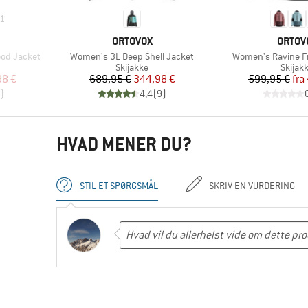
1
MÆRKE
MÆRK
ORTOVOX
ORTOV
Artikel
Artikel
od Jacket
Women's 3L Deep Shell Jacket
Women's Ravine F
ppe
Produktgruppe
Produ
Skijakke
Skijak
 pris
Pris
Nedsat pris
Pr
Ne
98 €
689,95 €
344,98 €
599,95 €
fra
)
4,4
(
9
)
HVAD MENER DU?
STIL ET SPØRGSMÅL
SKRIV EN VURDERING