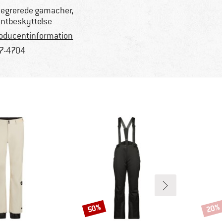
tegrerede gamacher,
ntbeskyttelse
oducentinformation
7-4704
50%
20%
Rabat
Rabat