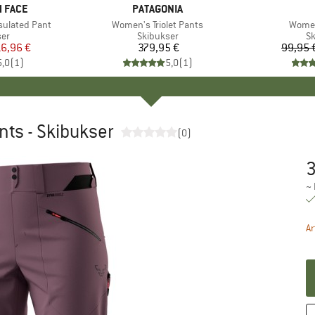
 FACE
MÆRKE
PATAGONIA
sulated Pant
Artikel
Women's Triolet Pants
Artikel
Women
tgruppe
ser
Produktgruppe
Skibukser
P
Sk
is
dsat pris
16,96 €
379,95 €
Pris
99,95 
5,0
(
1
)
5,0
(
1
)
nts - Skibukser
(0)
Pr
~
Ar