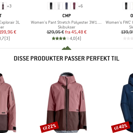
+
3
+
6
KE
MÆRKE
M
T
CMP
O
Artikel
Artikel
xplorair 3L
Women's Pant Stretch Polyester 3W18596N
Women's FWC' C
tgruppe
Produktgruppe
Pr
ser
Skibukser
Sk
is
dsat pris
Pris
Nedsat pris
199,96 €
129,95 €
fra
45,48 €
139,9
3,7
(
3
)
4,0
(
4
)
DISSE PRODUKTER PASSER PERFEKT TIL
til 22%
til 40%
Rabat
Rabat