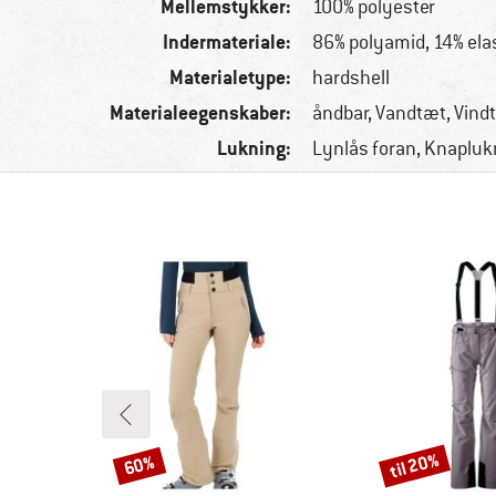
Mellemstykker:
100% polyester
Indermateriale:
86% polyamid, 14% ela
Materialetype:
hardshell
Materialeegenskaber:
åndbar, Vandtæt, Vind
Lukning:
Lynlås foran, Knapluk
til 20%
60%
Rabat
Rabat