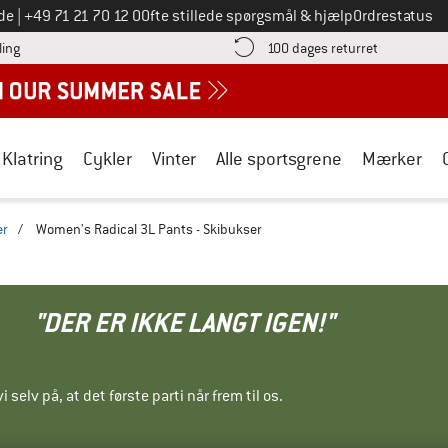
Ring til os på
de
|
+49 71 21 70 12 0
Ofte stillede spørgsmål & hjælp
Ordrestatus
Find betalingsoplysningerne her! Åbnes i en infoboks
Gå til retur
ling
100 dages returret
Klatring
Cykler
Vinter
Alle sportsgrene
Mærker
er
/
Women's Radical 3L Pants - Skibukser
"DER ER IKKE LANGT IGEN!"
i selv på, at det første parti når frem til os.