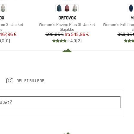
E
MÆRKE
M
OX
ORTOVOX
M
Artikel
Artikel
ree 3L Jacket
Women's Ravine Plus 3L Jacket
Women's Fall Line Hard
ktgruppe
Produktgruppe
P
ke
Skijakke
S
is
dsat pris
Pris
Nedsat pris
467,96 €
699,95 €
fra
545,96 €
369,95 
0,0
(
0
)
4,0
(
2
)
DEL ET BILLEDE