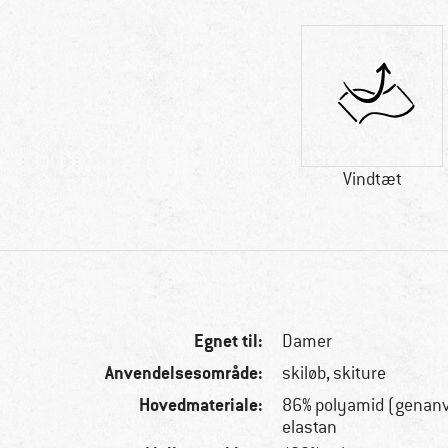
Vindtæt
Egnet til:
Damer
Anvendelsesområde:
skiløb, skiture
Hovedmateriale:
86% polyamid (genanv
elastan