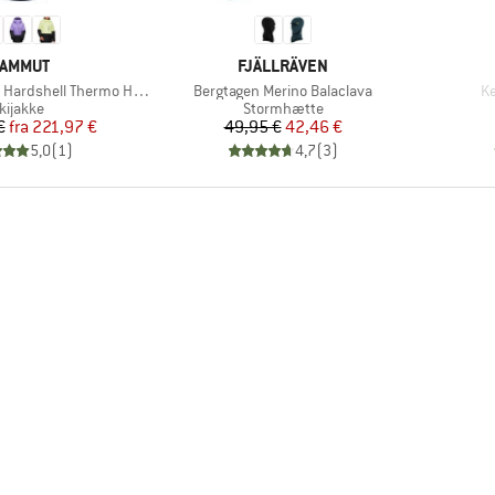
ÆRKE
MÆRKE
AMMUT
FJÄLLRÄVEN
Artikel
Ar
shell Thermo Hooded Jacket
Bergtagen Merino Balaclava
Ke
roduktgruppe
Produktgruppe
kijakke
Stormhætte
Pris
Nedsat pris
Pris
Nedsat pris
€
fra
221,97 €
49,95 €
42,46 €
5,0
(
1
)
4,7
(
3
)