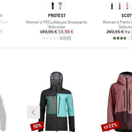
MÆRKE
MÆR
EN
PROTEST
SCOT
Artikel
Artikel
 Pant
Women's PRTLullabyos Snowpants
Women's Pants E
pe
Produktgruppe
Produk
Skibukser
Skibuk
 pris
Pris
Nedsat pris
Pr
Ne
 €
149,95 €
59,98 €
249,95 €
fra
)
0,0
(
0
)
til 22%
50%
Rabat
Rabat