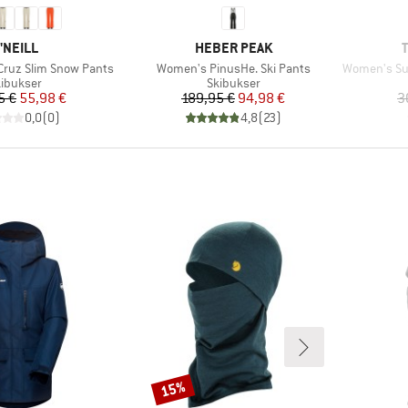
ÆRKE
MÆRKE
'NEILL
HEBER PEAK
Artikel
Artikel
ruz Slim Snow Pants
Women's PinusHe. Ski Pants
Women's Summit
oduktgruppe
Produktgruppe
ibukser
Skibukser
Pris
Nedsat pris
Pris
Nedsat pris
5 €
55,98 €
189,95 €
94,98 €
3
0,0
(
0
)
4,8
(
23
)
15%
Rabat