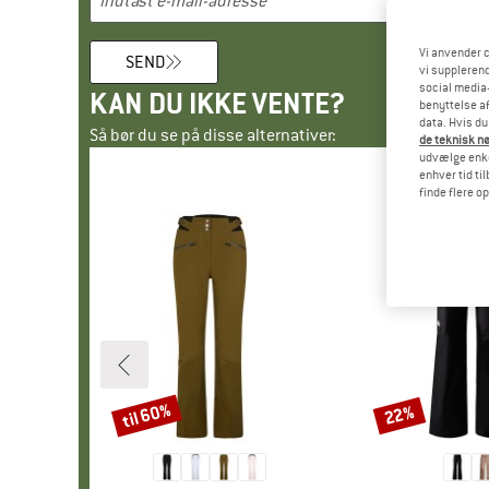
Vi anvender c
SEND
vi supplerend
social media-
KAN DU IKKE VENTE?
benyttelse af
data. Hvis du
Så bør du se på disse alternativer:
de teknisk nø
udvælge enkel
enhver tid ti
finde flere o
til 60%
22%
Rabat
Rabat