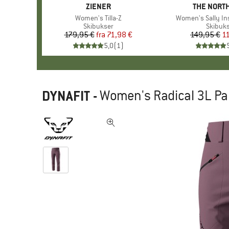
MÆRKE
ZIENER
MÆRKE
THE NORTH
Artikel
Women's Tilla-Z
Artikel
Women's Sally In
Produktgruppe
Skibukser
Produk
Skibuk
179,95 €
fra
Pris
Nedsat pris
71,98 €
149,95 €
Pr
Ne
1
5,0
(
1
)
DYNAFIT
-
Women's Radical 3L Pa