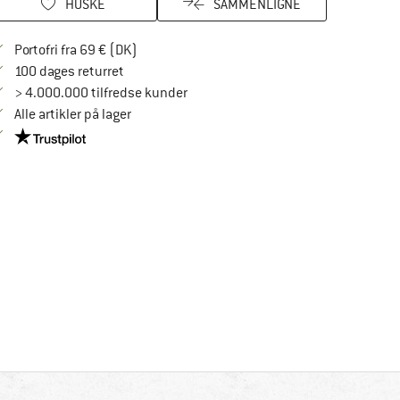
HUSKE
SAMMENLIGNE
Find oplysninger om forsendelse her! Åbnes
Portofri fra 69 € (DK)
Gå til returretten her Åbnes i en infoboks
100 dages returret
> 4.000.000 tilfredse kunder
Alle artikler på lager
Vi er Trustpilot-certificeret - oplysningerne får du her