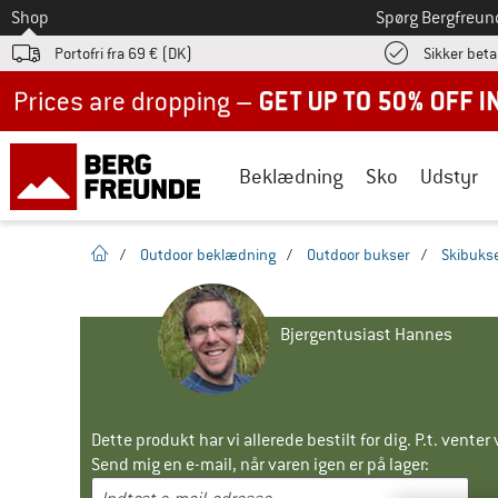
Til
Shop
Spørg Bergfreun
Portofri fra 69 € (DK)
Sikker beta
Up to 50% off now in our summer sale
Beklædning
Sko
Udstyr
Hjemmeside
/
Outdoor beklædning
/
Outdoor bukser
/
Skibuks
Bjergentusiast Hannes
Dette produkt har vi allerede bestilt for dig. P.t. venter v
Send mig en e-mail, når varen igen er på lager: