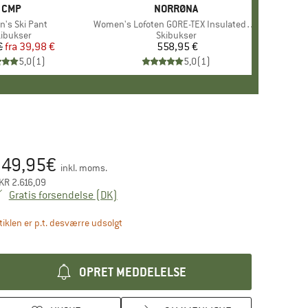
MÆRKE
CMP
MÆRKE
NORRØNA
's Ski Pant
Artikel
Women's Lofoten GORE-TEX Insulated Pants
roduktgruppe
ibukser
Produktgruppe
Skibukser
€
fra
Pris
Nedsat pris
39,98 €
558,95 €
Pris
5,0
(
1
)
5,0
(
1
)
349,95
€
is:
inkl. moms.
KR
2.616,09
Danmark. Oplysninger om forsendelsesom
Gratis forsendelse
(DK)
Linket åbnes i en infoboks og indeholder hen
tiklen er p.t. desværre udsolgt
OPRET MEDDELELSE