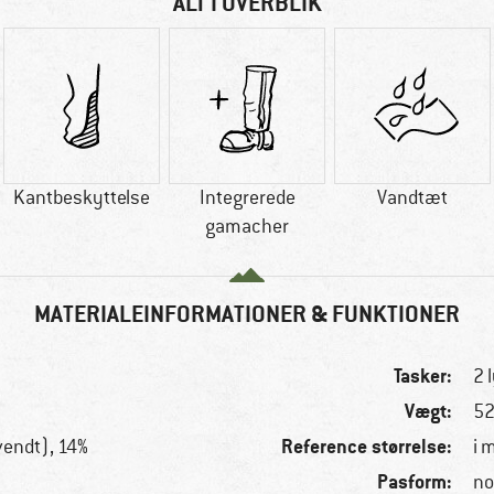
ALT I OVERBLIK
Kantbeskyttelse
Integrerede
Vandtæt
gamacher
MATERIALEINFORMATIONER & FUNKTIONER
Tasker:
2 
Vægt:
52
Reference størrelse:
endt), 14%
i 
Pasform:
no