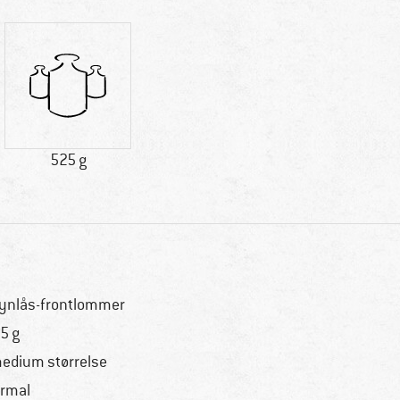
525 g
lynlås-frontlommer
5 g
medium størrelse
rmal