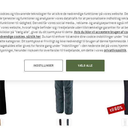
ookies og tilsvarende teknologier for at sikre de nødvendige funktioner på vores website. D
e tjenester og funktioner og analyserer vores datatrafik for at personalisere indhold og rekla
funktioner til rådighed. Derved får vores social media-, reklame- og analysepartnere også in
 vores website, hvoraf nogle befinder sig i tredjelande uden tilstrækkelige garantier for at b
 klikker på "Vælg alle", giver du dit samtykke til dette.
Hvis du ikke vil acceptere brugen af c
dvendige cookies, så klik her
. Du kan til enhver tid ændre dine cookie-indstillinger under "Ind
GODKENDT AF ANDRE BJERGVENNER
te kategorier. Dit samtykke er frivilligt og ikke nødvendigt til brugen af denne hjemmeside. D
lbagekaldes eller gives for første gang under "Indstillinger" i den nederste del på vores hjem
plysninger, herunder risikoen for overførsler til tredjelande, om dette i vores
privatlivspolitik
.
INDSTILLINGER
VÆLG ALLE
til 60%
Rabat