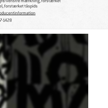
jre/venstre mærkning, forstærket
l, forstærket tåspids
oducentinformation
7-1428