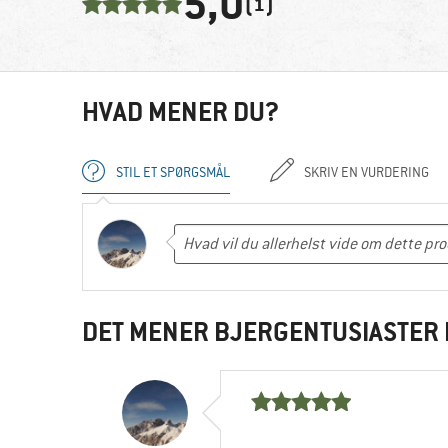
5,0
(1)
HVAD MENER DU?
STIL ET SPØRGSMÅL
SKRIV EN VURDERING
DET MENER BJERGENTUSIASTER 