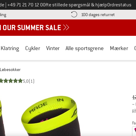
Ring til os på
de
|
+49 71 21 70 12 0
Ofte stillede spørgsmål & hjælp
Ordrestatus
Find betalingsoplysningerne her! Åbnes i en infoboks
Gå til retur
ling
100 dages returret
Klatring
Cykler
Vinter
Alle sportsgrene
Mærker
- Løbesokker
5,0
(1)
Or
Pr
1
~
pl
Fa