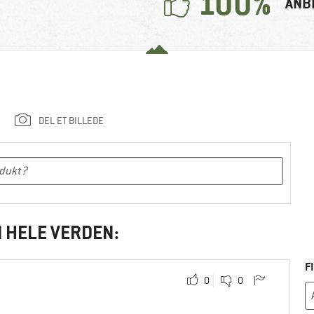
100%
ANB
DEL ET BILLEDE
I HELE VERDEN:
F
0
0