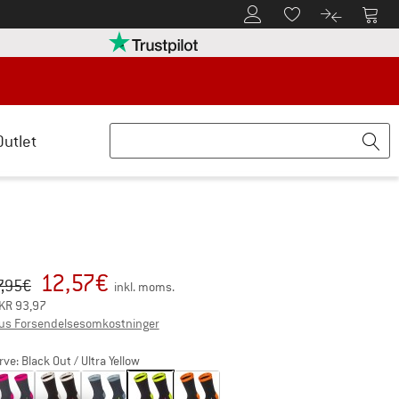
Til kundekontoen
Til 
Til huskesedlen.
Til produk
retten her Åbnes i en infoboks
Vi er Trustpilot-certificeret - oplysning
Outlet
12,57
€
iginal pris :
is:
7,95
€
inkl. moms.
KR
93,97
Oplysninger om forsendelsesomkostningerne.
us Forsendelsesomkostninger
rve:
Black Out / Ultra Yellow