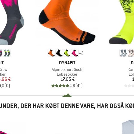
+
2
E
MÆRKE
M
IT
DYNAFIT
D
Artikel
Arti
Crew
Alpine Short Sock
Run
gruppe
Produktgruppe
Pr
ker
Løbesokker
Lø
is
dsat pris
Pris
,96 €
17,05 €
1
0,0
(
0
)
4,8
(
41
)
UNDER, DER HAR KØBT DENNE VARE, HAR OGSÅ KØ