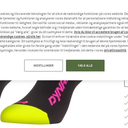
ookies og tilsvarende teknologier for at sikre de nødvendige funktioner på vores website. D
Væ
e tjenester og funktioner og analyserer vores datatrafik for at personalisere indhold og rekla
funktioner til rådighed. Derved får vores social media-, reklame- og analysepartnere også in
 vores website, hvoraf nogle befinder sig i tredjelande uden tilstrækkelige garantier for at b
 klikker på "Vælg alle", giver du dit samtykke til dette.
Hvis du ikke vil acceptere brugen af c
S
dvendige cookies, så klik her
. Du kan til enhver tid ændre dine cookie-indstillinger under "Ind
te kategorier. Dit samtykke er frivilligt og ikke nødvendigt til brugen af denne hjemmeside. D
Le
lbagekaldes eller gives for første gang under "Indstillinger" i den nederste del på vores hjem
plysninger, herunder risikoen for overførsler til tredjelande, om dette i vores
privatlivspolitik
.
An
INDSTILLINGER
VÆLG ALLE