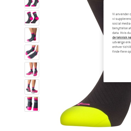
Vi anvender c
vi supplerend
social media-
benyttelse af
data. Hvis du
de teknisk nø
udvælge enkel
enhver tid ti
finde flere o