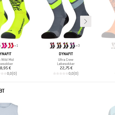
+
1
+
3
ÆRKE
MÆRKE
YNAFIT
DYNAFIT
kel
Artikel
 Wild Mid
Ultra Crew
oduktgruppe
Produktgruppe
besokker
Løbesokker
Pris
Pris
8,95 €
22,75 €
0,0
(
0
)
0,0
(
0
)
BT