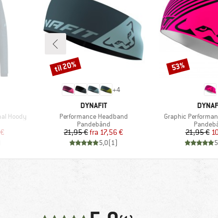
til 20%
53%
Rabat
Rabat
+
4
MÆRKE
MÆRK
DYNAFIT
DYNAF
Artikel
Artikel
mal Hoody
Performance Headband
Graphic Performa
Produktgruppe
Produkt
Pandebånd
Pandeb
 pris
Pris
Nedsat pris
Pr
Ne
 €
21,95 €
fra
17,56 €
21,95 €
10
)
5,0
(
1
)
5