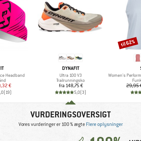
til 62%
Rabat
E
MÆRKE
IT
DYNAFIT
Artikel
Artikel
nce Headband
Ultra 100 V3
Women's Performance
gruppe
Produktgruppe
Prod
ånd
Trailrunningsko
Funk
is
dsat pris
Pris
,32 €
fra
148,75 €
29,95 
,0
(
19
)
5,0
(
3
)
VURDERINGSOVERSIGT
Vores vurderinger er 100 % ægte
Flere oplysninger