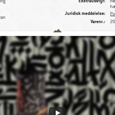
Ekstraudstyr:
ing
hø
hæ
Juridisk meddelelse:
Pr
tan
Varenr.:
20