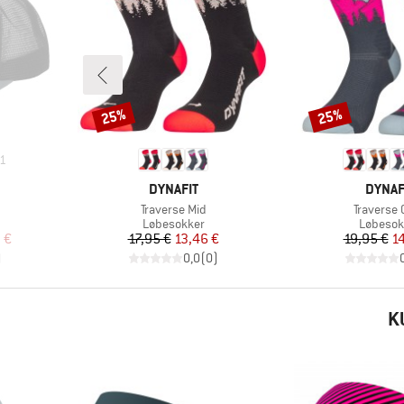
25%
25%
Rabat
Rabat
1
MÆRKE
MÆRK
DYNAFIT
DYNAF
Artikel
Artikel
Traverse Mid
Traverse 
ruppe
Produktgruppe
Produkt
Løbesokker
Løbesok
 pris
Pris
Nedsat pris
Pr
Ne
 €
17,95 €
13,46 €
19,95 €
14
)
0,0
(
0
)
K