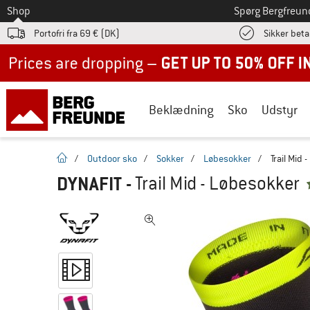
Til
Shop
Spørg Bergfreun
Portofri fra 69 € (DK)
Sikker beta
Up to 50% off now in our summer sale
Beklædning
Sko
Udstyr
Hjemmeside
/
Outdoor sko
/
Sokker
/
Løbesokker
/
Trail Mid 
DYNAFIT
-
Trail Mid - Løbesokker