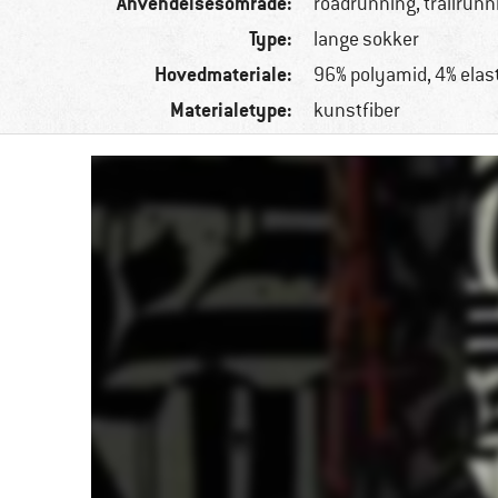
Anvendelsesområde:
roadrunning, trailrunn
Type:
lange sokker
Hovedmateriale:
96% polyamid, 4% elas
Materialetype:
kunstfiber