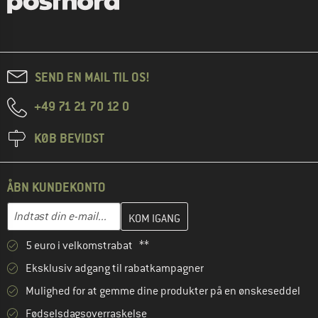
SEND EN MAIL TIL OS!
+49 71 21 70 12 0
KØB BEVIDST
ÅBN KUNDEKONTO
Indtast din e-mailadresse her, og opret i næste trin din kundekon
E-mail-adresse
5 euro i velkomstrabat **
Eksklusiv adgang til rabatkampagner
Mulighed for at gemme dine produkter på en ønskeseddel
Fødselsdagsoverraskelse