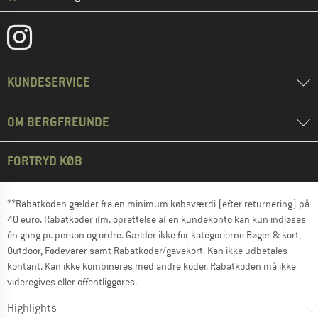
KUNDESERVICE
OM BERGFREUNDE
FORTRYD KØB
**Rabatkoden gælder fra en minimum købsværdi (efter returnering) på
40 euro. Rabatkoder ifm. oprettelse af en kundekonto kan kun indløses
én gang pr. person og ordre. Gælder ikke for kategorierne Bøger & kort,
Outdoor, Fødevarer samt Rabatkoder/gavekort. Kan ikke udbetales
kontant. Kan ikke kombineres med andre koder. Rabatkoden må ikke
videregives eller offentliggøres.
Highlights