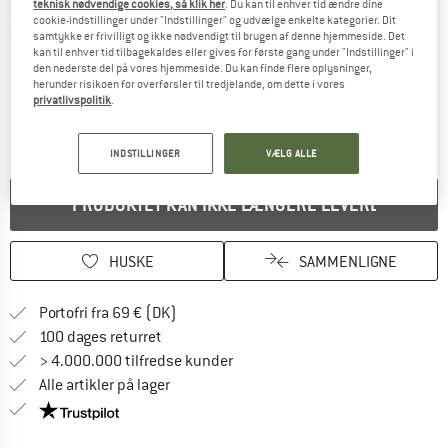
teknisk nødvendige cookies, så klik her
. Du kan til enhver tid ændre dine
cookie-indstillinger under "Indstillinger" og udvælge enkelte kategorier. Dit
Detaljevisning
samtykke er frivilligt og ikke nødvendigt til brugen af denne hjemmeside. Det
kan til enhver tid tilbagekaldes eller gives for første gang under "Indstillinger" i
den nederste del på vores hjemmeside. Du kan finde flere oplysninger,
herunder risikoen for overførsler til tredjelande, om dette i vores
privatlivspolitik
.
INDSTILLINGER
VÆLG ALLE
PRODUKTET KAN IKKE LÆNGERE LEVERES
HUSKE
SAMMENLIGNE
Find oplysninger om forsendelse her! Åb
Portofri fra 69 € (DK)
Gå til returretten her Åbnes i en infoboks
100 dages returret
> 4.000.000 tilfredse kunder
Alle artikler på lager
Vi er Trustpilot-certificeret - oplysningerne får du