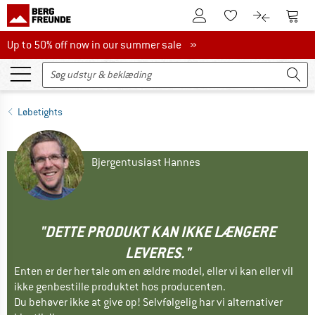
Til kundekontoen
Til 
Til huskesedlen.
Til produk
Up to 50% off now in our summer sale
Up to 50% off now in our summer sale »
Løbetights
Bjergentusiast Hannes
"DETTE PRODUKT KAN IKKE LÆNGERE
LEVERES."
Enten er der her tale om en ældre model, eller vi kan eller vil
ikke genbestille produktet hos producenten.
Du behøver ikke at give op! Selvfølgelig har vi alternativer