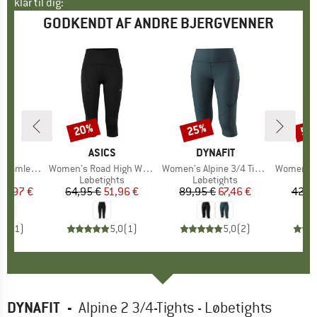
klar til dig:
GODKENDT AF ANDRE BJERGVENNER
20%
25%
50
Rabat
Rabat
Raba
KE
S
MÆRKE
ASICS
MÆRKE
DYNAFIT
ess Tight
Artikel
Women's Road High Waist Capri Tight
Artikel
Women's Alpine 3/4 Tights
Artikel
Women's HelsingborgSt
tgruppe
hts
Produktgruppe
Løbetights
Produktgruppe
Løbetights
Pr
Lø
is
dsat pris
51,97 €
64,95 €
Pris
Nedsat pris
51,96 €
89,95 €
Pris
Nedsat pris
67,46 €
42,9
5,0
(
1
)
5,0
(
1
)
5,0
(
2
)
DYNAFIT
-
Alpine 2 3/4-Tights - Løbetights