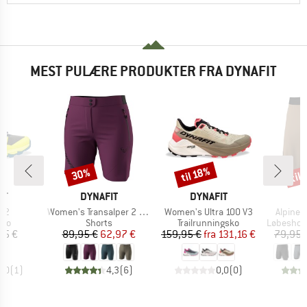
MEST PULÆRE PRODUKTER FRA DYNAFIT
til
til 18%
30%
Rabat
Rabat
Raba
E
MÆRKE
MÆRKE
M
IT
DYNAFIT
DYNAFIT
D
Artikel
Artikel
Artikel
e 2
Women's Transalper 2 Light DST Shorts
Women's Ultra 100 V3
Alpine 
tgruppe
Produktgruppe
Produktgruppe
Produktg
sko
Shorts
Trailrunningsko
Løbeshorts o
is
Pris
Nedsat pris
Pris
Nedsat pris
95 €
89,95 €
62,97 €
159,95 €
fra
131,16 €
79,95 
5,0
(
1
)
4,3
(
6
)
0,0
(
0
)