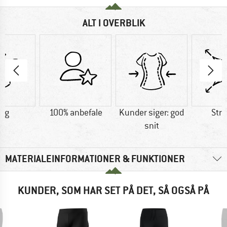
ALT I OVERBLIK
7 g
100% anbefale
Kunder siger: god
Str
snit
MATERIALEINFORMATIONER & FUNKTIONER
KUNDER, SOM HAR SET PÅ DET, SÅ OGSÅ PÅ