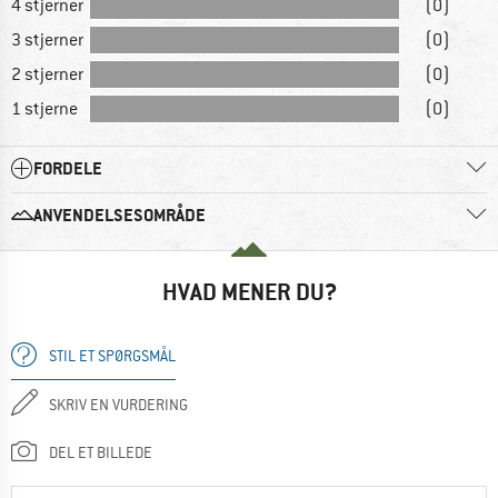
4 stjerner
(0)
3 stjerner
(0)
2 stjerner
(0)
1 stjerne
(0)
FORDELE
ANVENDELSESOMRÅDE
HVAD MENER DU?
STIL ET SPØRGSMÅL
SKRIV EN VURDERING
DEL ET BILLEDE