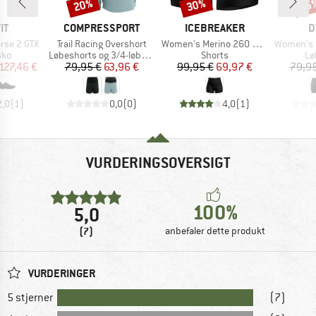
20%
30%
25
Rabat
Rabat
Raba
E
MÆRKE
MÆRKE
M
IT
COMPRESSPORT
ICEBREAKER
D
Artikel
Artikel
Artikel
rse 2 GTX
Trail Racing Overshort
Women's Merino 260 Zoneknit Seamless 4'' Shorts
Women's Sk
tgruppe
Produktgruppe
Produktgruppe
Pr
sko
Løbeshorts og 3/4-løbetights
Shorts
Lø
is
dsat pris
Pris
Nedsat pris
Pris
Nedsat pris
127,46 €
79,95 €
63,96 €
99,95 €
69,97 €
79,95
2,0
(
1
)
0,0
(
0
)
4,0
(
1
)
VURDERINGSOVERSIGT
100%
5,0
(7)
anbefaler dette produkt
VURDERINGER
5 stjerner
(7)