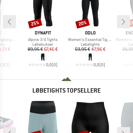
25%
20%
25
Rabat
Rabat
Raba
KE
MÆRKE
MÆRKE
MÆ
C
DYNAFIT
ODLO
EN
Artikel
Artikel
Artikel
Warm Tights
Alpine 3/4 Tights
Women's Essential Tights 3/4
Women's Ener
gruppe
Produktgruppe
Produktgruppe
Pr
hts
Løbebukser
Løbetights
Lø
is
dsat pris
Pris
Nedsat pris
Pris
Nedsat pris
9,23 €
89,95 €
67,46 €
59,95 €
47,96 €
39,95
4,3
(
3
)
0,0
(
0
)
0,0
(
0
)
LØBETIGHTS TOPSELLERE