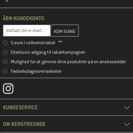
ÅBN KUNDEKONTO
Indtast din e-mailadresse her, og opret i næste trin din kundekon
E-mail-adresse
5 euro i velkomstrabat **
Eksklusiv adgang til rabatkampagner
Mulighed for at gemme dine produkter på en ønskeseddel
Fødselsdagsoverraskelse
KUNDESERVICE
OM BERGFREUNDE