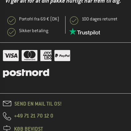
"Vi gør alt for at din pakke hurtigt når frem til dig."
Portofri fra 69 € (DK)
100 dages returret
Sikker betaling
SEND EN MAIL TIL OS!
+49 71 21 70 12 0
KØB BEVIDST