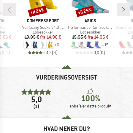
til 25%
til 25%
Rabat
Rabat
E
MÆRKE
MÆRKE
ON
COMPRESSPORT
ASICS
I
Artikel
Artikel
Artikel
kle
Pro Racing Socks V4.0 Run High
Performance Run Sock Crew
Women's Run L
gruppe
Produktgruppe
Produktgruppe
Pr
ker
Løbesokker
Løbesokker
Lø
is
dsat pris
Pris
Nedsat pris
Pris
Nedsat pris
8,66 €
19,95 €
fra
14,96 €
19,95 €
fra
14,96 €
1
+
6
+
15
5,0
(
1
)
4,2
(
9
)
0,0
(
0
)
VURDERINGSOVERSIGT
100%
5,0
(1)
anbefaler dette produkt
HVAD MENER DU?