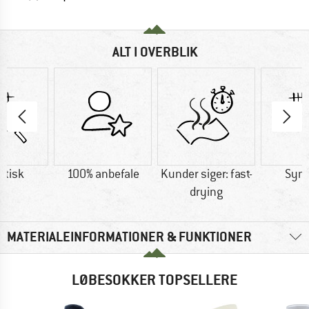
ALT I OVERBLIK
etisk
100% anbefale
Kunder siger: fast-
Synt
drying
MATERIALEINFORMATIONER & FUNKTIONER
LØBESOKKER TOPSELLERE