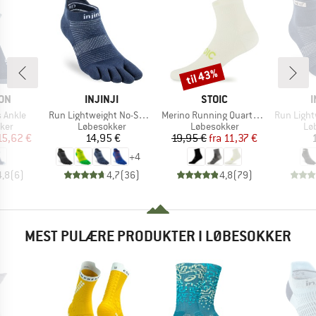
til 43%
Rabat
E
MÆRKE
MÆRKE
ON
INJINJI
STOIC
I
Artikel
Artikel
Artikel
 Ankle
Run Lightweight No-Show
Merino Running Quarter+ light socks
Run Lightwe
gruppe
Produktgruppe
Produktgruppe
Pr
ker
Løbesokker
Løbesokker
Lø
is
dsat pris
Pris
Pris
Nedsat pris
15,62 €
14,95 €
19,95 €
fra
11,37 €
+
4
4,8
(
6
)
4,7
(
36
)
4,8
(
79
)
MEST PULÆRE PRODUKTER I LØBESOKKER