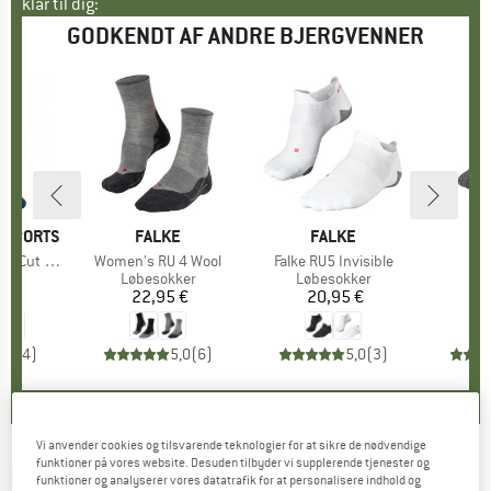
klar til dig:
GODKENDT AF ANDRE BJERGVENNER
 SPORTS
MÆRKE
FALKE
MÆRKE
FALKE
Cut Socks
Artikel
Women's RU 4 Wool
Artikel
Falke RU5 Invisible
Ar
F
gruppe
ker
Produktgruppe
Løbesokker
Produktgruppe
Løbesokker
Pr
Lø
 €
is
22,95 €
Pris
20,95 €
Pris
1
5,0
(
4
)
5,0
(
6
)
5,0
(
3
)
Vi anvender cookies og tilsvarende teknologier for at sikre de nødvendige
funktioner på vores website. Desuden tilbyder vi supplerende tjenester og
DRYMAX
-
Running Lite-Mesh No Show Tab -
funktioner og analyserer vores datatrafik for at personalisere indhold og