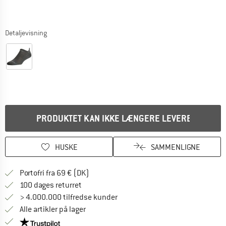
Detaljevisning
PRODUKTET KAN IKKE LÆNGERE LEVERES
HUSKE
SAMMENLIGNE
Find oplysninger om forsendelse her! Åb
Portofri fra 69 € (DK)
Gå til returretten her Åbnes i en infoboks
100 dages returret
> 4.000.000 tilfredse kunder
Alle artikler på lager
Vi er Trustpilot-certificeret - oplysningerne får du