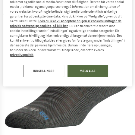
reklamer og stille social media-funktioner til rådighed. Derved får vores social
Løbesokker
media-, reklame- og analysepartnere også information om din benyttelse af
vores website, hvoraf nogle befinder sig i tredjelande uden tilstrækkelige
5,0
(1)
garantier for at beskytte dine data. Hvis du klikker på "Vælg alle", giver du dit
samtykke til dette.
Hvis du ikke vil acceptere brugen af cookies undtagen de
teknisk nødvendige cookies, så klik her
. Du kan til enhver tid ændre dine
cookie-indstillinger under "Indstillinger" og udvælge enkelte kategorier. Dit
samtykke er frivilligt og ikke nødvendigt til brugen af denne hjemmeside. Det
kan til enhver tid tilbagekaldes eller gives for første gang under "Indstillinger" i
den nederste del på vores hjemmeside. Du kan finde flere oplysninger,
herunder risikoen for overførsler til tredjelande, om dette i vores
privatlivspolitik
.
INDSTILLINGER
VÆLG ALLE