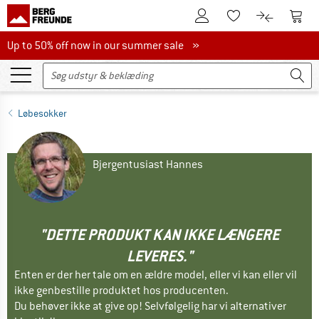
Til kundekontoen
Til 
Til huskesedlen.
Til produk
Up to 50% off now in our summer sale
Up to 50% off now in our summer sale »
Løbesokker
Bjergentusiast Hannes
"DETTE PRODUKT KAN IKKE LÆNGERE
LEVERES."
Enten er der her tale om en ældre model, eller vi kan eller vil
ikke genbestille produktet hos producenten.
Du behøver ikke at give op! Selvfølgelig har vi alternativer