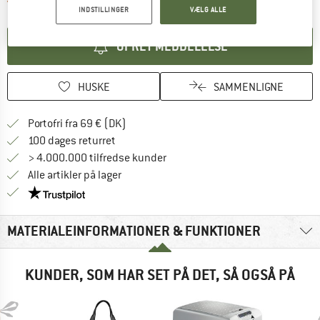
INDSTILLINGER
VÆLG ALLE
OPRET MEDDELELSE
HUSKE
SAMMENLIGNE
Find oplysninger om forsendelse her! Åb
Portofri fra 69 € (DK)
Gå til returretten her Åbnes i en infoboks
100 dages returret
> 4.000.000 tilfredse kunder
Alle artikler på lager
Vi er Trustpilot-certificeret - oplysningerne får du
MATERIALEINFORMATIONER & FUNKTIONER
KUNDER, SOM HAR SET PÅ DET, SÅ OGSÅ PÅ