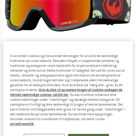
Vi anvender cookies og tilsvarende teknologier for at sikre de nødvendige
funktioner på vores website. Desuden tilbyder vi supplerende tjenester og
funktioner og analyserer vores datatrafik for at personalisere indhold og
reklamer og stille social media-funktioner til rådighed. Derved får vores social
Detaljevisning
media-, reklame- og analysepartnere også information om din benyttelse af
vores website, hvoraf nogle befinder sig i tredjelande uden tilstrækkelige
garantier for at beskytte dine data. Hvis du klikker på "Vælg alle", giver du dit
samtykke til dette.
Hvis du ikke vil acceptere brugen af cookies undtagen de
teknisk nødvendige cookies, så klik her
. Du kan til enhver tid ændre dine
cookie-indstillinger under "Indstillinger" og udvælge enkelte kategorier. Dit
samtykke er frivilligt og ikke nødvendigt til brugen af denne hjemmeside. Det
Pris:
51,95
€
kan til enhver tid tilbagekaldes eller gives for første gang under "Indstillinger" i
inkl. moms.
den nederste del på vores hjemmeside. Du kan finde flere oplysninger,
~
KR
388,34
herunder risikoen for overførsler til tredjelande, om dette i vores
Oplysninger om forsendelsesomkostninge
plus Forsendelsesomkostninger
privatlivspolitik
.
Linket åbnes i en infoboks og indeholder 
Artiklen er p.t. desværre udsolgt