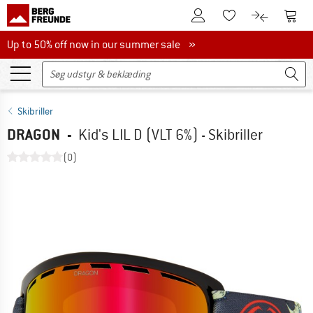
Til kundekontoen
Til 
Til huskesedlen.
Til produk
Up to 50% off now in our summer sale
Up to 50% off now in our summer sale »
Skibriller
DRAGON
-
Kid's LIL D (VLT 6%) - Skibriller
(0)