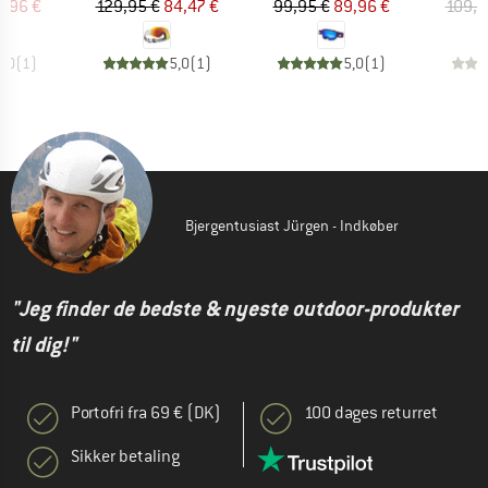
is
dsat pris
Pris
Nedsat pris
Pris
Nedsat pris
5,96 €
129,95 €
84,47 €
99,95 €
89,96 €
109,9
3,0
(
1
)
5,0
(
1
)
5,0
(
1
)
Bjergentusiast Jürgen - Indkøber
"Jeg finder de bedste & nyeste outdoor-produkter
til dig!"
Portofri fra 69 € (DK)
100 dages returret
Sikker betaling