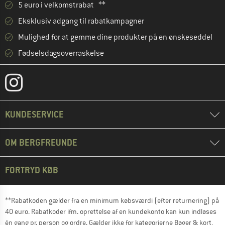
5 euro i velkomstrabat **
Eksklusiv adgang til rabatkampagner
Mulighed for at gemme dine produkter på en ønskeseddel
Fødselsdagsoverraskelse
KUNDESERVICE
OM BERGFREUNDE
FORTRYD KØB
**Rabatkoden gælder fra en minimum købsværdi (efter returnering) på
40 euro. Rabatkoder ifm. oprettelse af en kundekonto kan kun indløses
én gang pr. person og ordre. Gælder ikke for kategorierne Bøger & kort,