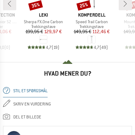
35%
25%
48
Rabat
Rabat
Raba
MÆRKE
MÆRKE
MÆR
TECTION
LEKI
KOMPERDELL
KOM
Artikel
Artikel
Artikel
 (VLT 23%)
Sherpa FX.One Carbon
Speed Trail Carbon
Mounta
tgruppe
Produktgruppe
Produktgruppe
Pro
er
Trekkingstave
Trekkingstave
Tre
is
dsat pris
Pris
Nedsat pris
Pris
Nedsat pris
0,06 €
199,95 €
129,97 €
149,95 €
112,46 €
149,9
0,0
(
0
)
4,7
(
19
)
4,7
(
49
)
HVAD MENER DU?
STIL ET SPØRGSMÅL
SKRIV EN VURDERING
DEL ET BILLEDE