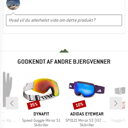
GODKENDT AF ANDRE BJERGVENNER
35%
10%
35
Rabat
Rabat
Raba
E
MÆRKE
MÆRKE
IT
DYNAFIT
ADIDAS EYEWEAR
Artikel
Artikel
Artikel
lpha Glove
Speed Goggle Mirror S1
SP0121 Mirror S3 (VLT 11%)
Goggle Factor Pro Ligh
tgruppe
Produktgruppe
Produktgruppe
P
er
Skibriller
Skibriller
S