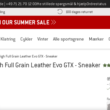
Ring til os på
de
|
+49 71 21 70 12 0
Ofte stillede spørgsmål & hjælp
Ordrestatus
Find betalingsoplysningerne her! Åbnes i en infoboks
Gå til retur
ling
100 dages returret
Klatring
Cykler
Vinter
Alle sportsgrene
Mærker
gh Full Grain Leather Evo GTX - Sneaker
 Full Grain Leather Evo GTX - Sneaker
Or
Pr
1
~
Fa