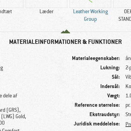
ndtæt
Læder
Leather Working
OE
Group
STAN
MATERIALEINFORMATIONER & FUNKTIONER
Materialeegenskaber:
ån
Lukning:
ng
2-
Sål:
Vi
Indersål:
Ko
Vægt:
e dele af
1.
Reference størrelse:
pr
ard (GRS),
Ekstraudstyr:
St
 (LWG) Gold,
100
Juridisk meddelelse:
Pr
e Comfort