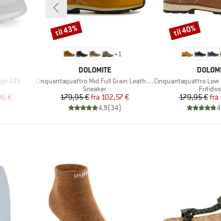
til 43%
til 40%
Rabat
Rabat
+
1
MÆRKE
MÆRKE
DOLOMITE
DOLOM
Artikel
Artikel
igh GTX
Cinquantaquattro Mid Full Grain Leather Evo
Cinquantaquattro Low Full Gra
pe
Produktgruppe
Produk
Sneaker
Fritids
 pris
Pris
Nedsat pris
Pr
Ne
96 €
179,95 €
fra
102,57 €
179,95 €
fra
)
4,9
(
34
)
4