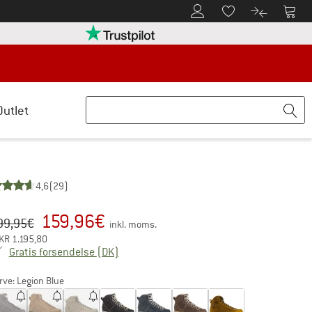
Til kundekontoen
Til 
Til huskesedlen.
Til produk
retten her Åbnes i en infoboks
Vi er Trustpilot-certificeret - oplysning
Outlet
4,6
(29)
159,96
€
iginal pris :
is:
99,95
€
inkl. moms.
KR
1.195,80
Danmark. Oplysninger om forsendelsesom
Gratis forsendelse
(DK)
rve:
Legion Blue