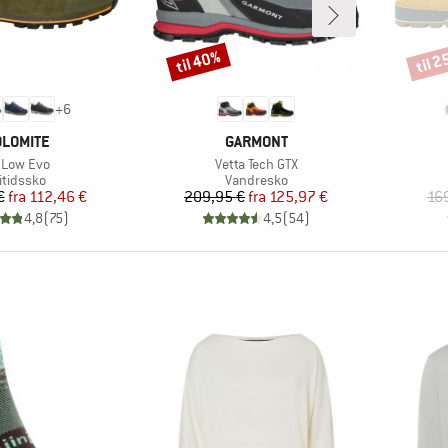
til 40%
til 
Rabat
Rabat
+
6
ÆRKE
MÆRKE
LOMITE
GARMONT
ikel
Artikel
 Low Evo
Vetta Tech GTX
oduktgruppe
Produktgruppe
itidssko
Vandresko
Pris
Nedsat pris
Pris
Nedsat pris
€
fra
112,46 €
209,95 €
fra
125,97 €
16
4,8
(
75
)
4,5
(
54
)