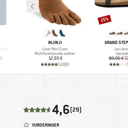
25%
Rabat
MÆRKE
MÆRKE
INJINJI
GRAND STE
Artikel
Artikel
ts II
Liner Mini-Crew
Levi Ani
uppe
Produktgruppe
Produk
Multifunktionelle sokker
Sandal
 pris
Pris
Pr
Ne
 €
12,95 €
89,95 €
6
)
5,0
(
8
)
4,6
(29)
VURDERINGER