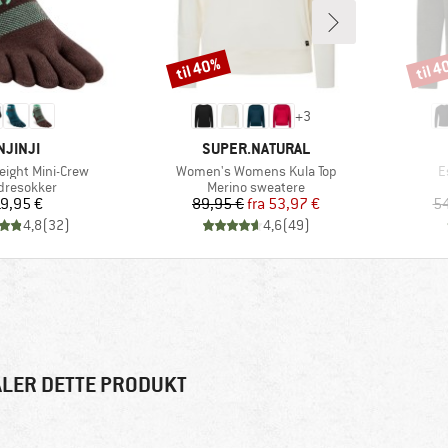
til 40%
til 
Rabat
Rabat
+
3
MÆRKE
MÆRKE
NJINJI
SUPER.NATURAL
Artikel
Ar
weight Mini-Crew
Women's Womens Kula Top
E
duktgruppe
Produktgruppe
dresokker
Merino sweatere
Pris
Pris
Nedsat pris
9,95 €
89,95 €
fra
53,97 €
54
4,8
(
32
)
4,6
(
49
)
LER DETTE PRODUKT