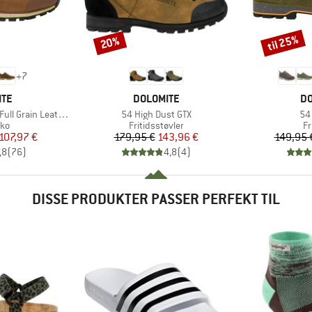
til 25%
20%
Rabat
Rabat
+
7
MÆRKE
M
ITE
DOLOMITE
DO
Artikel
Art
in Leather Evo GTX
54 High Dust GTX
54
tgruppe
Produktgruppe
Pr
sko
Fritidsstøvler
Fr
is
dsat pris
Pris
Nedsat pris
107,97 €
179,95 €
143,96 €
149,95 
,8
(
76
)
4,8
(
4
)
DISSE PRODUKTER PASSER PERFEKT TIL