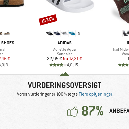
til 25%
Rabat
+
9
MÆRKE
P SHOES
ADIDAS
I
Artikel
Artikel
mal
Adilette Aqua
Trail Mid
tgruppe
Produktgruppe
Pro
er
Sandaler
Van
is
dsat pris
Pris
Nedsat pris
7,46 €
22,95 €
fra
17,21 €
1
3,0
(
3
)
4,0
(
15
)
VURDERINGSOVERSIGT
Vores vurderinger er 100 % ægte
Flere oplysninger
87%
ANBEFA