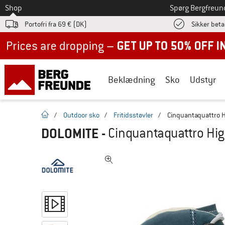
Til
Shop
Spørg Bergfreun
Portofri fra 69 € (DK)
Sikker beta
Up to 50% off now in our summer sale
Beklædning
Sko
Udstyr
Hjemmeside
/
Outdoor sko
/
Fritidsstøvler
/
Cinquantaquattro Hi
DOLOMITE
-
Cinquantaquattro High