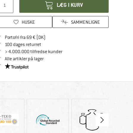
LÆG I KURV
HUSKE
SAMMENLIGNE
Find oplysninger om forsendelse her! Åbnes
Portofri fra 69 € (DK)
Gå til returretten her Åbnes i en infoboks
100 dages returret
> 4.000.000 tilfredse kunder
Alle artikler på lager
Vi er Trustpilot-certificeret - oplysningerne får du her