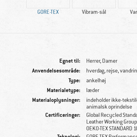
00 g
GORE-TEX
Vibram-sål
Va
Egnet til:
Herrer,
Damer
Anvendelsesområde:
hverdag, rejse, vandri
Type:
ankelhøj
Materialetype:
læder
Materialoplysninger:
indeholder ikke-tekstil
animalsk oprindelse
Certificeringer:
Global Recycled Stand
Leather Working Group
OEKO-TEX STANDARD 
Teknologi:
GORE-TEX Performanc