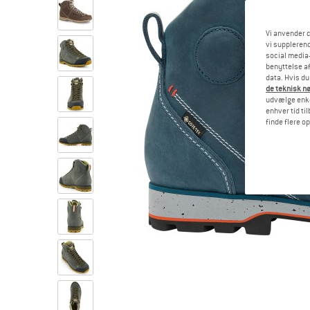
Vi anvender c
vi supplerend
social media-
benyttelse af
data. Hvis du
de teknisk nø
udvælge enkel
enhver tid ti
finde flere o