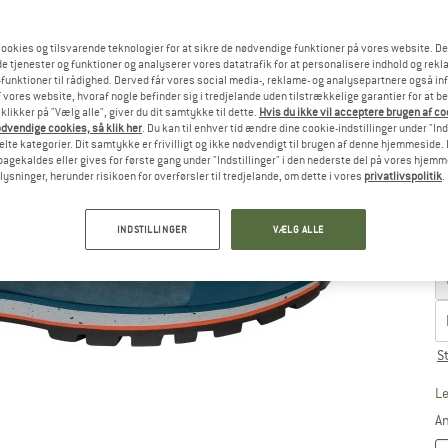
ookies og tilsvarende teknologier for at sikre de nødvendige funktioner på vores website. D
e tjenester og funktioner og analyserer vores datatrafik for at personalisere indhold og rekla
funktioner til rådighed. Derved får vores social media-, reklame- og analysepartnere også in
 vores website, hvoraf nogle befinder sig i tredjelande uden tilstrækkelige garantier for at b
 klikker på "Vælg alle", giver du dit samtykke til dette.
Hvis du ikke vil acceptere brugen af c
Væ
dvendige cookies, så klik her
. Du kan til enhver tid ændre dine cookie-indstillinger under "Ind
te kategorier. Dit samtykke er frivilligt og ikke nødvendigt til brugen af denne hjemmeside. D
lbagekaldes eller gives for første gang under "Indstillinger" i den nederste del på vores hjem
plysninger, herunder risikoen for overførsler til tredjelande, om dette i vores
privatlivspolitik
.
INDSTILLINGER
VÆLG ALLE
S
Le
An