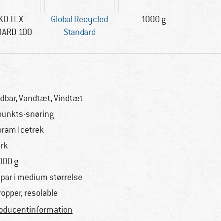
KO-TEX
Global Recycled
1000 g
GO
DARD 100
Standard
dbar, Vandtæt, Vindtæt
punkts-snøring
bram Icetrek
rk
000 g
. par i medium størrelse
ropper, resolable
oducentinformation