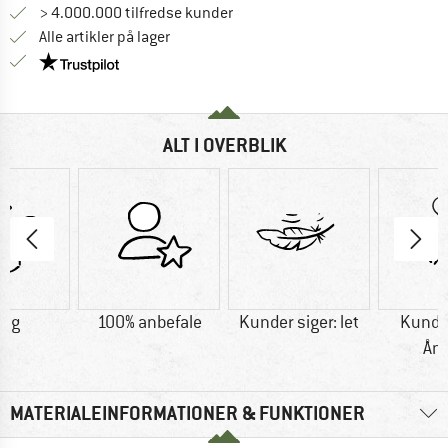
> 4.000.000 tilfredse kunder
Alle artikler på lager
Vi er Trustpilot-certificeret - oplysningerne får du
ALT I OVERBLIK
0 g
100% anbefale
Kunder siger: let
Kunder
Ån
MATERIALEINFORMATIONER & FUNKTIONER