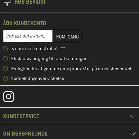
KØB BEVIDST
ÅBN KUNDEKONTO
Indtast din e-mailadresse her, og opret i næste trin din kundekon
E-mail-adresse
5 euro i velkomstrabat **
Eksklusiv adgang til rabatkampagner
Mulighed for at gemme dine produkter på en ønskeseddel
Fødselsdagsoverraskelse
KUNDESERVICE
OM BERGFREUNDE