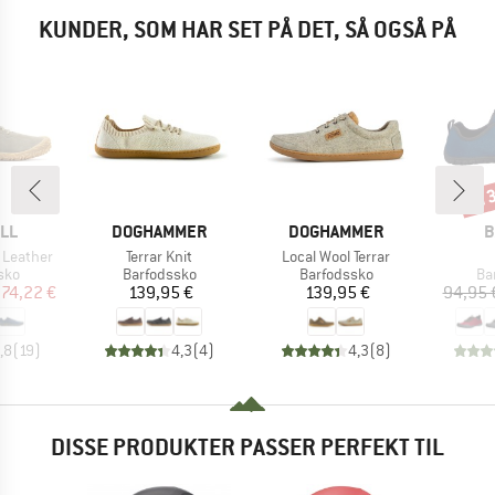
KUNDER, SOM HAR SET PÅ DET, SÅ OGSÅ PÅ
til
Raba
E
MÆRKE
MÆRKE
M
LL
DOGHAMMER
DOGHAMMER
B
Artikel
Artikel
 Leather
Terrar Knit
Local Wool Terrar
gruppe
Produktgruppe
Produktgruppe
Pr
sko
Barfodssko
Barfodssko
Ba
is
dsat pris
Pris
Pris
74,22 €
139,95 €
139,95 €
94,95 
,8
(
19
)
4,3
(
4
)
4,3
(
8
)
DISSE PRODUKTER PASSER PERFEKT TIL