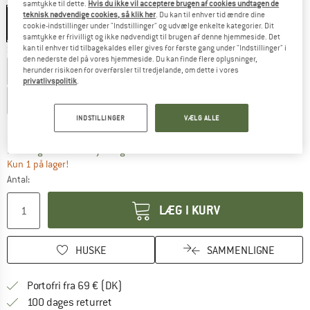
samtykke til dette.
Hvis du ikke vil acceptere brugen af cookies undtagen de
teknisk nødvendige cookies, så klik her
. Du kan til enhver tid ændre dine
cookie-indstillinger under "Indstillinger" og udvælge enkelte kategorier. Dit
samtykke er frivilligt og ikke nødvendigt til brugen af denne hjemmeside. Det
kan til enhver tid tilbagekaldes eller gives for første gang under "Indstillinger" i
Størrelse: EU
39
den nederste del på vores hjemmeside. Du kan finde flere oplysninger,
EU
38
EU
39
EU
40
EU
41
EU
42
herunder risikoen for overførsler til tredjelande, om dette i vores
privatlivspolitik
.
EU
43
EU
44
EU
45
EU
46
EU
47
INDSTILLINGER
VÆLG ALLE
Størrelsestabel
Linket åbnes i en infoboks og indeholder he
Leveringstid: 4-6 arbejdsdage
Kun 1 på lager!
Antal:
LÆG I KURV
HUSKE
SAMMENLIGNE
Find oplysninger om forsendelse her! Åb
Portofri fra 69 € (DK)
Gå til returretten her Åbnes i en infoboks
100 dages returret