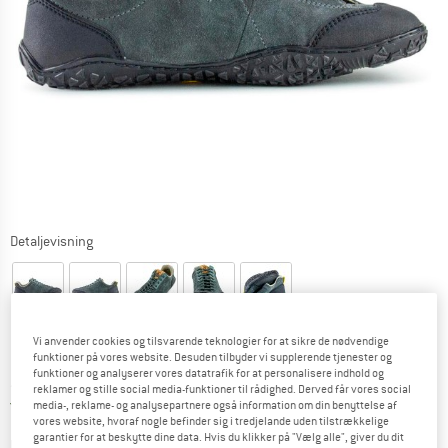
Detaljevisning
Vi anvender cookies og tilsvarende teknologier for at sikre de nødvendige
funktioner på vores website. Desuden tilbyder vi supplerende tjenester og
Pris:
179,95
€
inkl. moms.
funktioner og analyserer vores datatrafik for at personalisere indhold og
~
KR
1.345,18
reklamer og stille social media-funktioner til rådighed. Derved får vores social
Danmark. Oplysninger om forsendelse
Gratis forsendelse
(DK)
media-, reklame- og analysepartnere også information om din benyttelse af
vores website, hvoraf nogle befinder sig i tredjelande uden tilstrækkelige
garantier for at beskytte dine data. Hvis du klikker på "Vælg alle", giver du dit
Farve:
Darkgrey