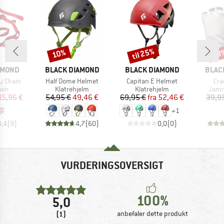
til 25%
10%
20
Rabat
Rabat
Raba
MÆRKE
MÆRKE
MÆR
AMOND
BLACK DIAMOND
BLACK DIAMOND
BLAC
Artikel
Artikel
Arti
y Chain
Half Dome Helmet
Capitan E Helmet
Cra
gruppe
Produktgruppe
Produktgruppe
Prod
ain
Klatrehjelm
Klatrehjelm
Jam
is
dsat pris
Pris
Nedsat pris
Pris
Nedsat pris
15,96 €
54,95 €
49,46 €
69,95 €
fra
52,46 €
39,9
+
1
4,4
(
9
)
4,7
(
60
)
0,0
(
0
)
VURDERINGSOVERSIGT
100%
5,0
(1)
anbefaler dette produkt