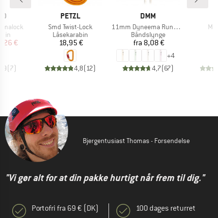
E
MÆRKE
MÆRKE
ID
PETZL
DMM
Artikel
Artikel
Arti
ermalock
Smd Twist-Lock
11mm Dyneema Rundschlinge
Mic
gruppe
Produktgruppe
Produktgruppe
abin
Låsekarabin
Båndslynge
is
dsat pris
Pris
Pris
4,26 €
18,95 €
fra
8,08 €
8
+
4
3,9
(
7
)
4,8
(
12
)
4,7
(
67
)
Bjergentusiast Thomas - Forsendelse
"Vi gør alt for at din pakke hurtigt når frem til dig."
Portofri fra 69 € (DK)
100 dages returret