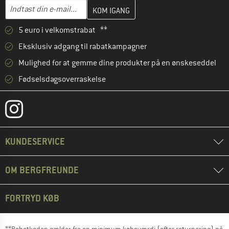
Indtast din e-mailadresse her, og opret i næste trin din kundekon
E-mail-adresse
5 euro i velkomstrabat **
Eksklusiv adgang til rabatkampagner
Mulighed for at gemme dine produkter på en ønskeseddel
Fødselsdagsoverraskelse
KUNDESERVICE
OM BERGFREUNDE
FORTRYD KØB