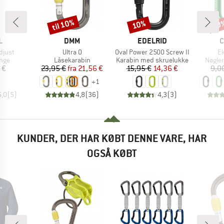
til 10%
10%
10
Rabat
Rabat
Raba
KE
MÆRKE
MÆRKE
M
L
DMM
EDELRID
C
Artikel
Artikel
Ar
djust
Ultra O
Oval Power 2500 Screw II
Ek
gruppe
Produktgruppe
Produktgruppe
Produ
nge
Låsekarabin
Karabin med skruelukke
Nøgle
is
Pris
Nedsat pris
Pris
Nedsat pris
 €
23,95 €
fra
21,56 €
15,95 €
14,36 €
9,0
+
1
5,0
(
5
)
4,8
(
36
)
4,3
(
3
)
KUNDER, DER HAR KØBT DENNE VARE, HAR
OGSÅ KØBT