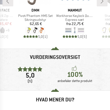
MÆRKE
MÆRKE
 FACE
DMM
MAMMUT
Artikel
Artikel
Arti
ip Jacket
Pivot/Phantom HMS Set
Workhorse Keylock Quickdraws
Sh
uppe
Produktgruppe
Produktgruppe
Pro
atere
Sikringsudstyr
Express-sæt
HMS
is
dsat pris
Pris
Pris
45,47 €
62,65 €
fra
22,75 €
fra
+
6
5,0
(
3
)
5,0
(
1
)
5,0
(
5
)
VURDERINGSOVERSIGT
100%
5,0
(1)
anbefaler dette produkt
HVAD MENER DU?