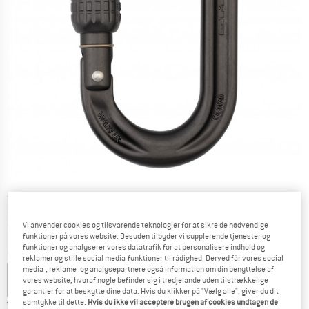
Pris:
fra
23,70
€
inkl. moms.
~
KR
241,09
Oplysninger om forsendelsesomkostninge
plus Forsendelsesomkostninger
Vi anvender cookies og tilsvarende teknologier for at sikre de nødvendige
funktioner på vores website. Desuden tilbyder vi supplerende tjenester og
funktioner og analyserer vores datatrafik for at personalisere indhold og
Farve:
Matt Grey
reklamer og stille social media-funktioner til rådighed. Derved får vores social
media-, reklame- og analysepartnere også information om din benyttelse af
vores website, hvoraf nogle befinder sig i tredjelande uden tilstrækkelige
garantier for at beskytte dine data. Hvis du klikker på "Vælg alle", giver du dit
samtykke til dette.
Hvis du ikke vil acceptere brugen af cookies undtagen de
Vælg variant: