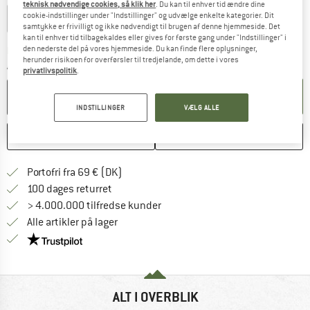
teknisk nødvendige cookies, så klik her
. Du kan til enhver tid ændre dine
cookie-indstillinger under "Indstillinger" og udvælge enkelte kategorier. Dit
Screwgate
Locksafe
samtykke er frivilligt og ikke nødvendigt til brugen af denne hjemmeside. Det
kan til enhver tid tilbagekaldes eller gives for første gang under "Indstillinger" i
den nederste del på vores hjemmeside. Du kan finde flere oplysninger,
Linket åbnes i en infoboks og indeholder he
Leveringstid: 4-6 arbejdsdage
herunder risikoen for overførsler til tredjelande, om dette i vores
Antal:
privatlivspolitik
.
LÆG I KURV
INDSTILLINGER
VÆLG ALLE
HUSKE
SAMMENLIGNE
Find oplysninger om forsendelse her! Åb
Portofri fra 69 € (DK)
Gå til returretten her Åbnes i en infoboks
100 dages returret
> 4.000.000 tilfredse kunder
Alle artikler på lager
Vi er Trustpilot-certificeret - oplysningerne får du
ALT I OVERBLIK