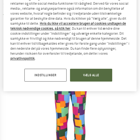
reklamer og stille social media-funktioner til rådighed. Derved får vores social
Skiundertøj
media-, reklame- og analysepartnere også information om din benyttelse af
vores website, hvoraf nogle befinder sig i tredjelande uden tilstrækkelige
5,0
(1)
garantier for at beskytte dine data. Hvis du klikker på "Vælg alle", giver du dit
samtykke til dette.
Hvis du ikke vil acceptere brugen af cookies undtagen de
teknisk nødvendige cookies, så klik her
. Du kan til enhver tid ændre dine
cookie-indstillinger under "Indstillinger" og udvælge enkelte kategorier. Dit
samtykke er frivilligt og ikke nødvendigt til brugen af denne hjemmeside. Det
kan til enhver tid tilbagekaldes eller gives for første gang under "Indstillinger" i
den nederste del på vores hjemmeside. Du kan finde flere oplysninger,
herunder risikoen for overførsler til tredjelande, om dette i vores
privatlivspolitik
.
INDSTILLINGER
VÆLG ALLE