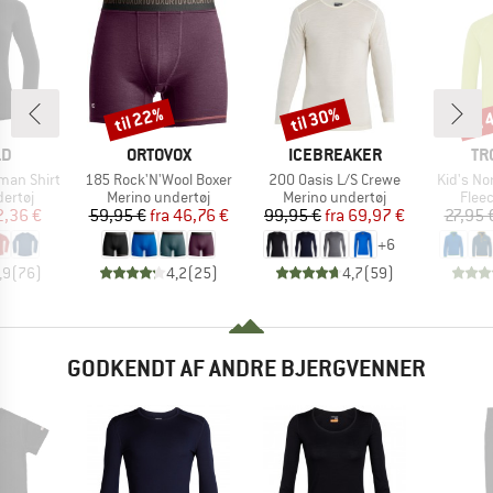
til 22%
til 30%
til
Rabat
Rabat
Raba
E
MÆRKE
MÆRKE
MÆ
LD
ORTOVOX
ICEBREAKER
TR
Artikel
Artikel
Artikel
man Shirt
185 Rock'N'Wool Boxer
200 Oasis L/S Crewe
Kid's No
uppe
Produktgruppe
Produktgruppe
Prod
ertøj
Merino undertøj
Merino undertøj
Flee
is
dsat pris
Pris
Nedsat pris
Pris
Nedsat pris
2,36 €
59,95 €
fra
46,76 €
99,95 €
fra
69,97 €
27,95 
+
6
,9
(
76
)
4,2
(
25
)
4,7
(
59
)
GODKENDT AF ANDRE BJERGVENNER