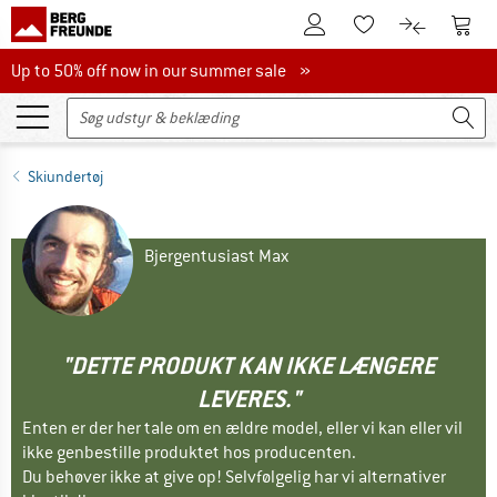
Til kundekontoen
Til 
Til huskesedlen.
Til produk
Up to 50% off now in our summer sale
Up to 50% off now in our summer sale »
Skiundertøj
Bjergentusiast Max
"DETTE PRODUKT KAN IKKE LÆNGERE
LEVERES."
Enten er der her tale om en ældre model, eller vi kan eller vil
ikke genbestille produktet hos producenten.
Du behøver ikke at give op! Selvfølgelig har vi alternativer