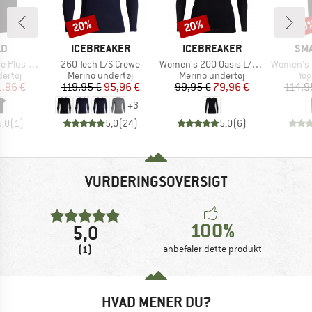
20%
20%
20
Rabat
Rabat
Raba
E
MÆRKE
MÆRKE
MÆ
LD
ICEBREAKER
ICEBREAKER
SM
Artikel
Artikel
Artikel
 200 T-Shirt
260 Tech L/S Crewe
Women's 200 Oasis L/S Scoop
Women's Merino 2
uppe
Produktgruppe
Produktgruppe
Pro
ertøj
Merino undertøj
Merino undertøj
Yog
is
dsat pris
Pris
Nedsat pris
Pris
Nedsat pris
1,96 €
119,95 €
95,96 €
99,95 €
79,96 €
114,9
+
3
5,0
(
1
)
5,0
(
24
)
5,0
(
6
)
VURDERINGSOVERSIGT
100%
5,0
(1)
anbefaler dette produkt
HVAD MENER DU?