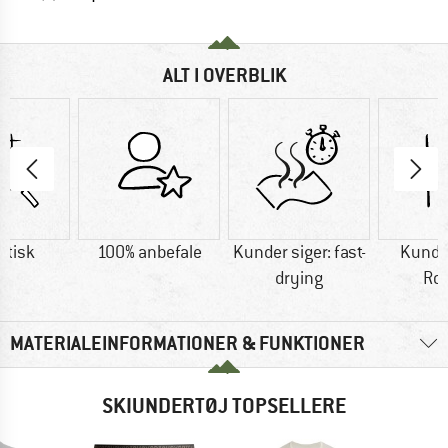
ALT I OVERBLIK
etisk
100% anbefale
Kunder siger: fast-
Kunder
drying
Ro
MATERIALEINFORMATIONER & FUNKTIONER
SKIUNDERTØJ TOPSELLERE