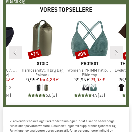
klar til dig:
VORES TOPSELLERE
til
57%
40%
Rabat
Rabat
Raba
KE
C
MÆRKE
STOIC
MÆRKE
PROTEST
MÆR
THE 
enSt. Brief
Artikel
HarnosandSt. II Dry Bag
Artikel
Women's PRTMM Patio Triangle
Artikel
Evolution Simpl
uppe
ertøj
Produktgruppe
Paksæk
Produktgruppe
Bikinitop
is
dsat pris
24,47 €
9,95 €
fra
Pris
Nedsat pris
4,28 €
39,95 €
Pris
Nedsat pris
23,97 €
26,95 
+
3
,8
(
44
)
5,0
(
2
)
4,9
(
23
)
Vi anvender cookies og tilsvarende teknologier for at sikre de nødvendige
funktioner på vores website. Desuden tilbyder vi supplerende tjenester og
DIDRIKSONS
-
Kid's Jadis PR Set 3 -
funktioner og analyserer vores datatrafik for at personalisere indhold og