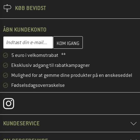
KØB BEVIDST
ÅBN KUNDEKONTO
Indtast din e-mailadresse her, og opret i næste trin din kundekon
E-mail-adresse
5 euro i velkomstrabat **
Eksklusiv adgang til rabatkampagner
Mulighed for at gemme dine produkter på en ønskeseddel
Fødselsdagsoverraskelse
KUNDESERVICE