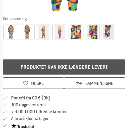
Detaljevisning
PRODUKTET KAN IKKE LÆNGERE LEVERES
HUSKE
SAMMENLIGNE
Find oplysninger om forsendelse her! Åb
Portofri fra 69 € (DK)
Gå til returretten her Åbnes i en infoboks
100 dages returret
> 4.000.000 tilfredse kunder
Alle artikler på lager
Vi er Trustpilot-certificeret - oplysningerne får du