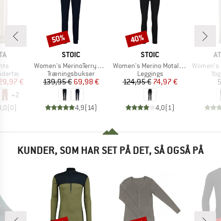
50%
40%
Rabat
Rabat
E
MÆRKE
MÆRKE
M
TA
STOIC
STOIC
A
Artikel
Artikel
Artikel
nts
Women's MerinoTerry285 AlavaaraSt. Pants
Women's Merino MotalaSt. Tights
Women's Jace
ppe
Produktgruppe
Produktgruppe
Pro
dertøj
Træningsbukser
Leggings
Yog
is
dsat pris
Pris
Nedsat pris
Pris
Nedsat pris
29,97 €
139,95 €
69,98 €
124,95 €
74,97 €
5
+
2
0,0
(
0
)
4,9
(
14
)
4,0
(
1
)
KUNDER, SOM HAR SET PÅ DET, SÅ OGSÅ PÅ