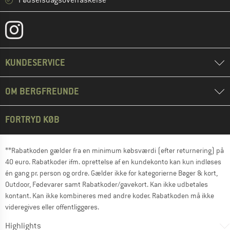
KUNDESERVICE
OM BERGFREUNDE
FORTRYD KØB
**Rabatkoden gælder fra en minimum købsværdi (efter returnering) på
40 euro. Rabatkoder ifm. oprettelse af en kundekonto kan kun indløses
én gang pr. person og ordre. Gælder ikke for kategorierne Bøger & kort,
Outdoor, Fødevarer samt Rabatkoder/gavekort. Kan ikke udbetales
kontant. Kan ikke kombineres med andre koder. Rabatkoden må ikke
videregives eller offentliggøres.
Highlights