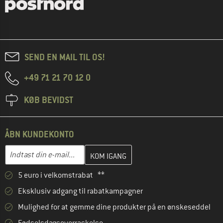
SEND EN MAIL TIL OS!
+49 71 21 70 12 0
KØB BEVIDST
ÅBN KUNDEKONTO
Indtast din e-mailadresse her, og opret i næste trin din kundekon
E-mail-adresse
5 euro i velkomstrabat **
Eksklusiv adgang til rabatkampagner
Mulighed for at gemme dine produkter på en ønskeseddel
Fødselsdagsoverraskelse