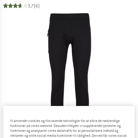
3,7
(6)
Vi anvender cookies og tilsvarende teknologier for at sikre de nødvendige
funktioner på vores website. Desuden tilbyder vi supplerende tjenester og
funktioner og analyserer vores datatrafik for at personalisere indhold og
reklamer og stille social media-funktioner til rådighed. Derved får vores social