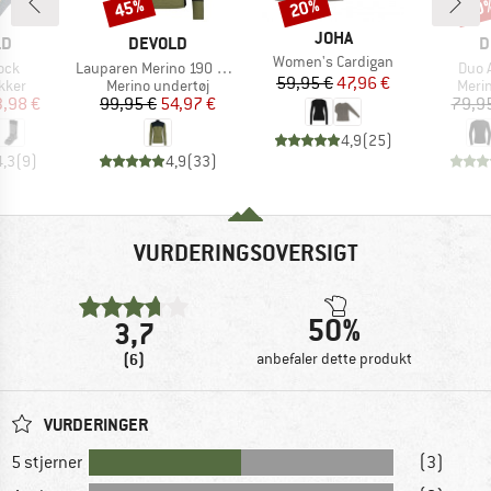
45%
20%
20
Rabat
Rabat
Raba
MÆRKE
JOHA
E
MÆRKE
M
LD
DEVOLD
D
Artikel
Women's Cardigan
Artikel
Artik
ock
Lauparen Merino 190 Zip Neck
Duo A
Pris
Nedsat pris
59,95 €
47,96 €
ruppe
Produktgruppe
Prod
kker
Merino undertøj
Meri
is
dsat pris
Pris
Nedsat pris
3,98 €
99,95 €
54,97 €
79,9
4,9
(
25
)
4,3
(
9
)
4,9
(
33
)
VURDERINGSOVERSIGT
50%
3,7
(6)
anbefaler dette produkt
VURDERINGER
5 stjerner
(3)