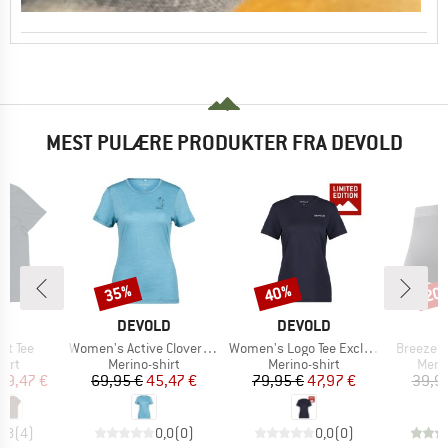
MEST PULÆRE PRODUKTER FRA DEVOLD
35%
40%
20
Rabat
Rabat
Raba
E
MÆRKE
MÆRKE
M
LD
DEVOLD
DEVOLD
D
Artikel
Artikel
Artikel
ipt Tee
Women's Active Clover Tee
Women's Logo Tee Exclusive
Breeze 
gruppe
Produktgruppe
Produktgruppe
Prod
hirt
Merino-shirt
Merino-shirt
Meri
is
dsat pris
Pris
Nedsat pris
Pris
Nedsat pris
59,47 €
69,95 €
45,47 €
79,95 €
47,97 €
39,9
4,8
(
4
)
0,0
(
0
)
0,0
(
0
)