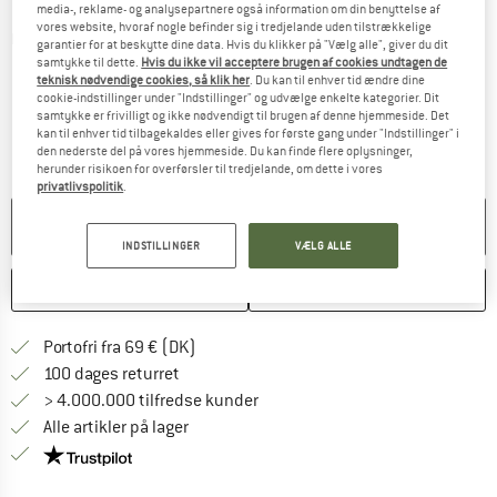
media-, reklame- og analysepartnere også information om din benyttelse af
vores website, hvoraf nogle befinder sig i tredjelande uden tilstrækkelige
Detaljevisning
garantier for at beskytte dine data. Hvis du klikker på "Vælg alle", giver du dit
samtykke til dette.
Hvis du ikke vil acceptere brugen af cookies undtagen de
teknisk nødvendige cookies, så klik her
. Du kan til enhver tid ændre dine
cookie-indstillinger under "Indstillinger" og udvælge enkelte kategorier. Dit
samtykke er frivilligt og ikke nødvendigt til brugen af denne hjemmeside. Det
kan til enhver tid tilbagekaldes eller gives for første gang under "Indstillinger" i
den nederste del på vores hjemmeside. Du kan finde flere oplysninger,
herunder risikoen for overførsler til tredjelande, om dette i vores
privatlivspolitik
.
PRODUKTET KAN IKKE LÆNGERE LEVERES
INDSTILLINGER
VÆLG ALLE
HUSKE
SAMMENLIGNE
Find oplysninger om forsendelse her! Åb
Portofri fra 69 € (DK)
Gå til returretten her Åbnes i en infoboks
100 dages returret
> 4.000.000 tilfredse kunder
Alle artikler på lager
Vi er Trustpilot-certificeret - oplysningerne får du