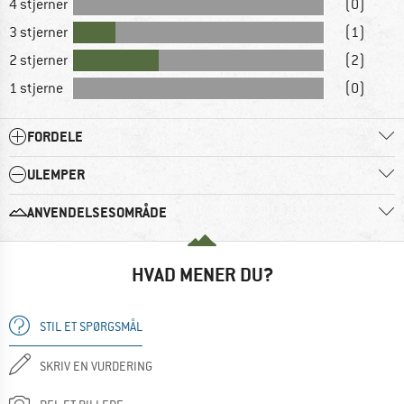
4 stjerner
(0)
3 stjerner
(1)
2 stjerner
(2)
1 stjerne
(0)
FORDELE
ULEMPER
ANVENDELSESOMRÅDE
HVAD MENER DU?
STIL ET SPØRGSMÅL
SKRIV EN VURDERING