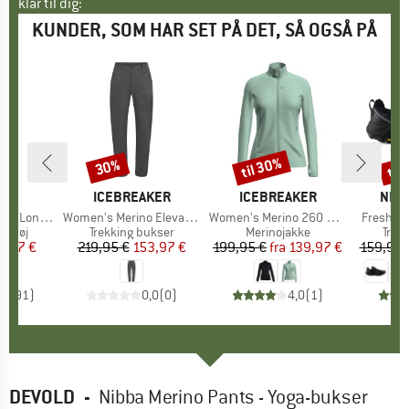
klar til dig:
KUNDER, SOM HAR SET PÅ DET, SÅ OGSÅ PÅ
til 30%
til
30%
Rabat
Rabat
Raba
E
LD
MÆRKE
ICEBREAKER
MÆRKE
ICEBREAKER
MÆR
NEW
ong Johns
Artikel
Women's Merino Elevation Stretch Pants
Artikel
Women's Merino 260 Quantum IV L/S Zip
Artikel
Fresh Fo
uppe
ertøj
Produktgruppe
Trekking bukser
Produktgruppe
Merinojakke
Prod
Trai
is
dsat pris
5,97 €
219,95 €
Pris
Nedsat pris
153,97 €
199,95 €
fra
Pris
Nedsat pris
139,97 €
159,95 
,7
(
91
)
0,0
(
0
)
4,0
(
1
)
DEVOLD
-
Nibba Merino Pants - Yoga-bukser