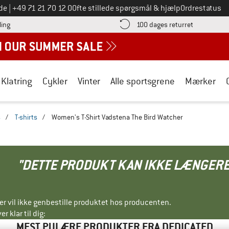
Ring til os på
de
|
+49 71 21 70 12 0
Ofte stillede spørgsmål & hjælp
Ordrestatus
Find betalingsoplysningerne her! Åbnes i en infoboks
Gå til retur
ling
100 dages returret
Klatring
Cykler
Vinter
Alle sportsgrene
Mærker
s
/
T-shirts
/
Women's T-Shirt Vadstena The Bird Watcher
"DETTE PRODUKT KAN IKKE LÆNGERE
ller vil ikke genbestille produktet hos producenten.
r klar til dig:
MEST PULÆRE PRODUKTER FRA DEDICATED