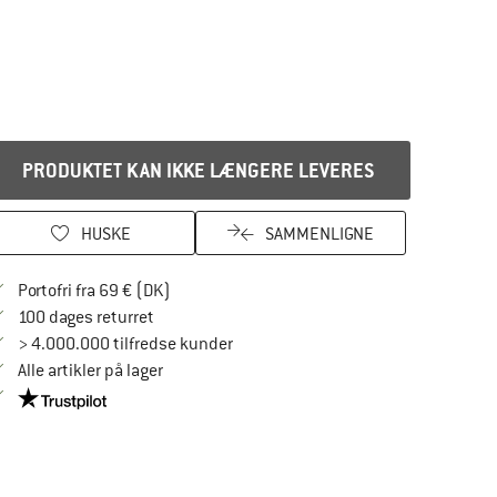
PRODUKTET KAN IKKE LÆNGERE LEVERES
HUSKE
SAMMENLIGNE
Find oplysninger om forsendelse her! Åbnes
Portofri fra 69 € (DK)
Gå til returretten her Åbnes i en infoboks
100 dages returret
> 4.000.000 tilfredse kunder
Alle artikler på lager
Vi er Trustpilot-certificeret - oplysningerne får du her