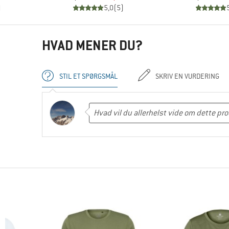
)
5,0
(
5
)
HVAD MENER DU?
STIL ET SPØRGSMÅL
SKRIV EN VURDERING