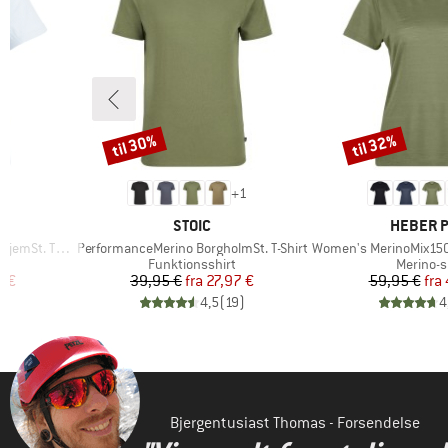
til 30%
til 32%
Rabat
Rabat
2
+
1
MÆRKE
MÆRKE
STOIC
HEBER 
Artikel
Artikel
t. T-Shirt
PerformanceMerino BorgholmSt. T-Shirt
Women's MerinoMix150 Pinec
e
Produktgruppe
Produkt
Funktionsshirt
Merino-s
 pris
Pris
Nedsat pris
Pr
Ne
8 €
39,95 €
fra
27,97 €
59,95 €
fra
)
4,5
(
19
)
4
Bjergentusiast Thomas - Forsendelse