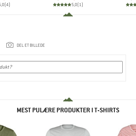
5,0
(
4
)
5,0
(
1
)
DEL ET BILLEDE
MEST PULÆRE PRODUKTER I T-SHIRTS