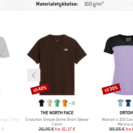
Materialetykkelse:
160 g/m²
til 40%
til 30%
Rabat
Rabat
+
10
MÆRKE
MÆRK
THE NORTH FACE
ORTOV
Artikel
Artikel
ogo T-Shirt
Evolution Simple Dome Short Sleeve
Women's 150 Cool 
e
Produktgruppe
Produkt
T-shirt
Merino-s
 pris
Pris
Nedsat pris
Pr
Ne
7 €
26,95 €
fra
16,17 €
89,95 €
fra