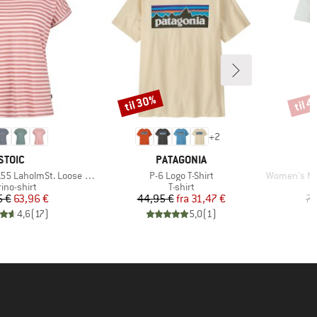
til 30%
til 
Rabat
Rabat
+
2
MÆRKE
MÆRKE
STOIC
PATAGONIA
Artikel
Artikel
olmSt. Loose Shirt Striped
P-6 Logo T-Shirt
Women's Merino
duktgruppe
Produktgruppe
ino-shirt
T-shirt
Pris
Nedsat pris
Pris
Nedsat pris
5 €
63,96 €
44,95 €
fra
31,47 €
79
4,6
(
17
)
5,0
(
1
)