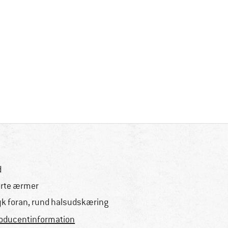
d
rte ærmer
yk foran, rund halsudskæring
oducentinformation