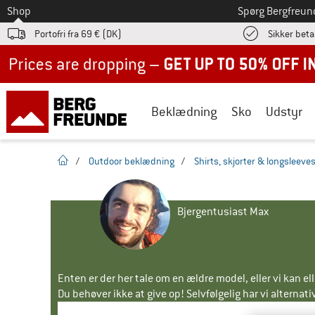
Til
Shop
Spørg Bergfreun
Portofri fra 69 € (DK)
Sikker beta
Up to 50% off now in our summer sale
Beklædning
Sko
Udstyr
Hjemmeside
/
Outdoor beklædning
/
Shirts, skjorter & longsleeve
Bjergentusiast Max
Enten er der her tale om en ældre model, eller vi kan e
Du behøver ikke at give op! Selvfølgelig har vi alternative