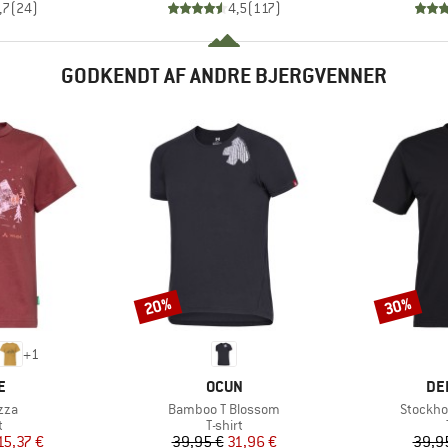
,7
(
24
)
4,5
(
117
)
GODKENDT AF ANDRE BJERGVENNER
20%
30%
Rabat
Rabat
+
1
KE
MÆRKE
MÆ
E
OCUN
DE
Artikel
Artikel
zza
Bamboo T Blossom
Stockho
ktgruppe
Produktgruppe
t
T-shirt
is
dsat pris
Pris
Nedsat pris
15,37 €
39,95 €
31,96 €
39,9