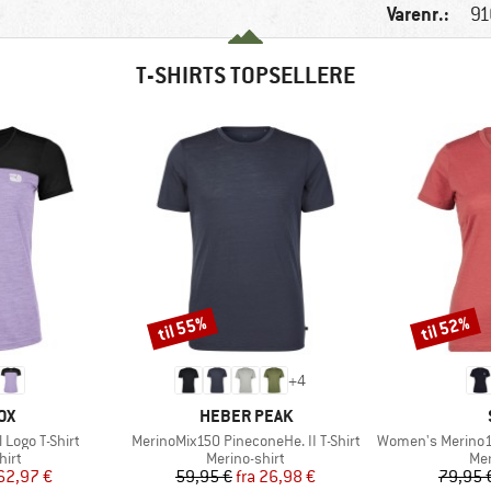
Varenr.:
91
T-SHIRTS TOPSELLERE
til 55%
til 52%
Rabat
Rabat
+
4
E
MÆRKE
OX
HEBER PEAK
Artikel
Artikel
Logo T-Shirt
MerinoMix150 PineconeHe. II T-Shirt
Women's Merino155 Laho
gruppe
Produktgruppe
Pro
hirt
Merino-shirt
Mer
is
dsat pris
Pris
Nedsat pris
62,97 €
59,95 €
fra
26,98 €
79,95 