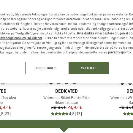
ookies og tilsvarende teknologier for at sikre de nødvendige funktioner på vores website. D
e tjenester og funktioner og analyserer vores datatrafik for at personalisere indhold og rekla
funktioner til rådighed. Derved får vores social media-, reklame- og analysepartnere også in
 vores website, hvoraf nogle befinder sig i tredjelande uden tilstrækkelige garantier for at b
 klikker på "Vælg alle", giver du dit samtykke til dette.
Hvis du ikke vil acceptere brugen af c
dvendige cookies, så klik her
. Du kan til enhver tid ændre dine cookie-indstillinger under "Ind
te kategorier. Dit samtykke er frivilligt og ikke nødvendigt til brugen af denne hjemmeside. D
lbagekaldes eller gives for første gang under "Indstillinger" i den nederste del på vores hjem
plysninger, herunder risikoen for overførsler til tredjelande, om dette i vores
privatlivspolitik
.
til 45%
40%
Rabat
Rabat
INDSTILLINGER
VÆLG ALLE
+
4
+
5
TED
MÆRKE
DEDICATED
MÆ
DE
 Top Alva
Artikel
Women's Bikini Pants Slite
Artikel
Women's Wra
tgruppe
op
Produktgruppe
Bikini-trusser
Pr
Ba
is
dsat pris
9,97 €
39,95 €
Pris
Nedsat pris
23,97 €
79,95 
,6
(
23
)
4,8
(
13
)