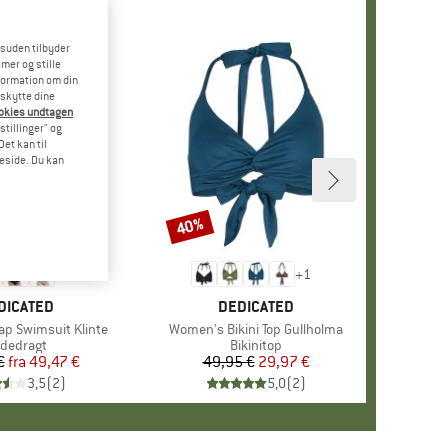
esuden tilbyder
mer og stille
formation om din
eskytte dine
ookies undtagen
stillinger" og
et kan til
meside. Du kan
40%
Rabat
+
4
+
1
RKE
DICATED
MÆRKE
DEDICATED
p Swimsuit Klinte
Artikel
Women's Bikini Top Gullholma
oduktgruppe
dedragt
Produktgruppe
Bikinitop
€
fra
Pris
Nedsat pris
49,47 €
49,95 €
Pris
Nedsat pris
29,97 €
3,5
(
2
)
5,0
(
2
)