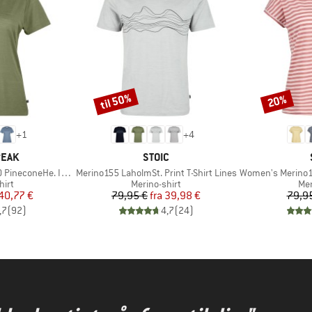
til 50%
20%
Rabat
Rabat
+
1
+
4
MÆRKE
PEAK
STOIC
Artikel
Artikel
oneHe. II T-Shirt
Merino155 LaholmSt. Print T-Shirt Lines
Women's Merino155 Lah
gruppe
Produktgruppe
Pro
hirt
Merino-shirt
Mer
is
dsat pris
Pris
Nedsat pris
40,77 €
79,95 €
fra
39,98 €
79,9
,7
(
92
)
4,7
(
24
)