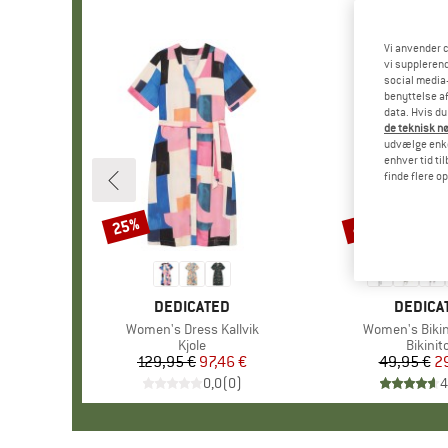
Vi anvender c
vi supplerend
social media-
benyttelse af
data. Hvis du
de teknisk nø
udvælge enkel
enhver tid ti
finde flere o
25%
40%
Rabat
Rabat
MÆRKE
DEDICATED
MÆRKE
DEDICA
Artikel
Women's Dress Kallvik
Artikel
Women's Bikini
Produktgruppe
Kjole
Produk
Bikinit
129,95 €
Pris
Nedsat pris
97,46 €
49,95 €
Pr
Ne
2
0,0
(
0
)
4