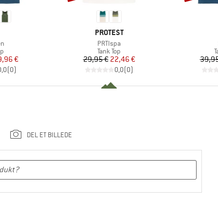
RKE
MÆRKE
PROTEST
Artikel
en
PRTIspa
ktgruppe
Produktgruppe
P
op
Tank Top
T
is
dsat pris
Pris
Nedsat pris
9,96 €
29,95 €
22,46 €
39,95
0,0
(
0
)
0,0
(
0
)
DEL ET BILLEDE