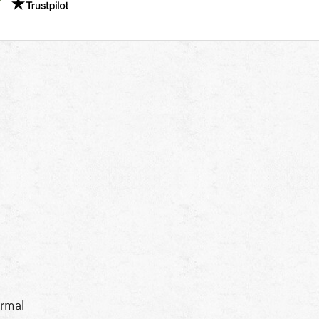
Vi er Trustpilot-certificeret - oplysningerne får du her
rmal