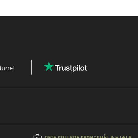
turret
OFTE STILLEDE SPØRGSMÅL & HJÆLP