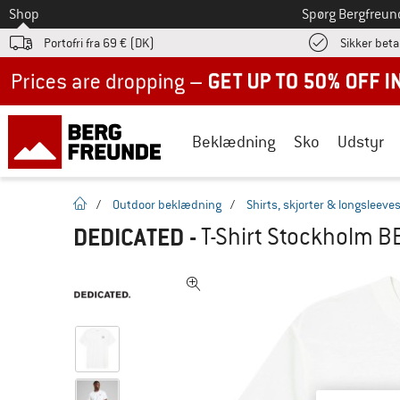
Til
Shop
Spørg Bergfreun
Portofri fra 69 € (DK)
Sikker beta
Up to 50% off now in our summer sale
Beklædning
Sko
Udstyr
Hjemmeside
/
Outdoor beklædning
/
Shirts, skjorter & longsleeve
DEDICATED
-
T-Shirt Stockholm BB