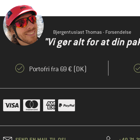
Bjergentusiast Thomas - Forsendelse
"Vi gør alt for at din pa
Portofri fra 69 € (DK)
SEND EN MAIL TIL OS!
+49 71 2