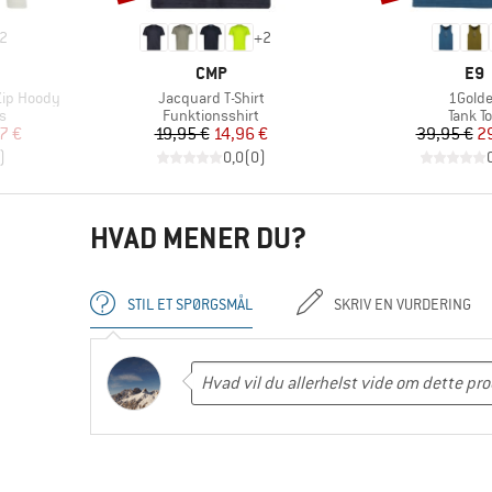
2
+
2
MÆRKE
MÆ
CMP
E9
Artikel
Artikel
Zip Hoody
Jacquard T-Shirt
1Gold
Produktgruppe
Produ
s
Funktionsshirt
Tank T
 pris
Pris
Nedsat pris
Pr
Ne
7 €
19,95 €
14,96 €
39,95 €
2
)
0,0
(
0
)
HVAD MENER DU?
STIL ET SPØRGSMÅL
SKRIV EN VURDERING