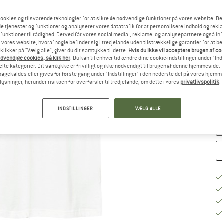
ookies og tilsvarende teknologier for at sikre de nødvendige funktioner på vores website. D
St
e tjenester og funktioner og analyserer vores datatrafik for at personalisere indhold og rekla
funktioner til rådighed. Derved får vores social media-, reklame- og analysepartnere også in
 vores website, hvoraf nogle befinder sig i tredjelande uden tilstrækkelige garantier for at b
 klikker på "Vælg alle", giver du dit samtykke til dette.
Hvis du ikke vil acceptere brugen af c
S
dvendige cookies, så klik her
. Du kan til enhver tid ændre dine cookie-indstillinger under "Ind
te kategorier. Dit samtykke er frivilligt og ikke nødvendigt til brugen af denne hjemmeside. D
lbagekaldes eller gives for første gang under "Indstillinger" i den nederste del på vores hjem
Le
plysninger, herunder risikoen for overførsler til tredjelande, om dette i vores
privatlivspolitik
.
Ku
An
INDSTILLINGER
VÆLG ALLE