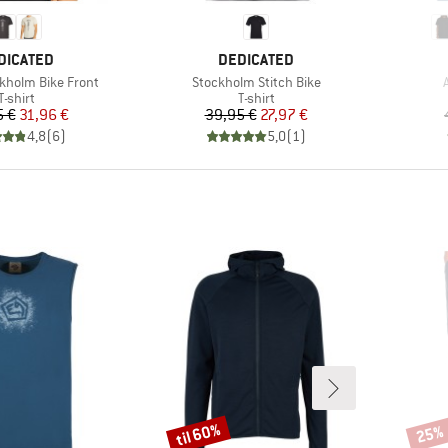
RKE
MÆRKE
DICATED
DEDICATED
Artikel
A
ckholm Bike Front
Stockholm Stitch Bike
Produktgruppe
Produktgruppe
T-shirt
T-shirt
Pris
Nedsat pris
Pris
Nedsat pris
5 €
31,96 €
39,95 €
27,97 €
4,8
(
6
)
5,0
(
1
)
til 60%
25%
Rabat
Rabat