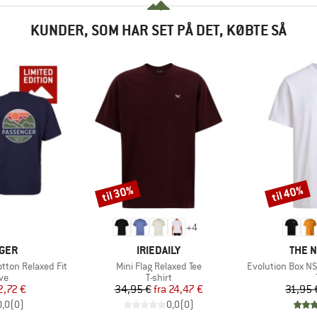
KUNDER, SOM HAR SET PÅ DET, KØBTE SÅ
til 30%
til 40%
Rabat
Rabat
+
4
MÆRKE
MÆRK
GER
IRIEDAILY
THE 
Artikel
Artikel
tton Relaxed Fit
Mini Flag Relaxed Tee
Evolution Box NS
tgruppe
Produktgruppe
ve
T-shirt
is
dsat pris
Pris
Nedsat pris
2,72 €
34,95 €
fra
24,47 €
31,95 
0,0
(
0
)
0,0
(
0
)