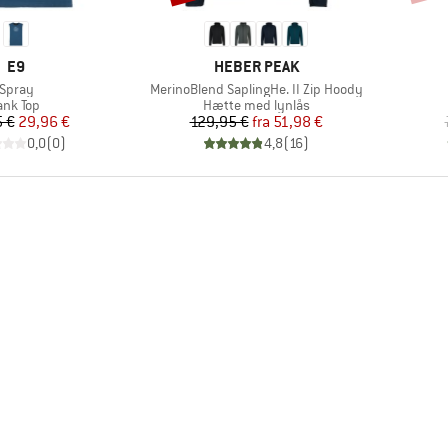
MÆRKE
MÆRKE
E9
HEBER PEAK
Artikel
Artikel
Spray
MerinoBlend SaplingHe. II Zip Hoody
roduktgruppe
Produktgruppe
ank Top
Hætte med lynlås
Pris
Nedsat pris
Pris
Nedsat pris
 €
29,96 €
129,95 €
fra
51,98 €
0,0
(
0
)
4,8
(
16
)