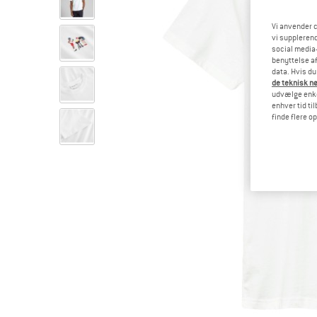
Vi anvender c
vi supplerend
social media-
benyttelse af
data. Hvis du
de teknisk nø
udvælge enkel
enhver tid ti
finde flere o