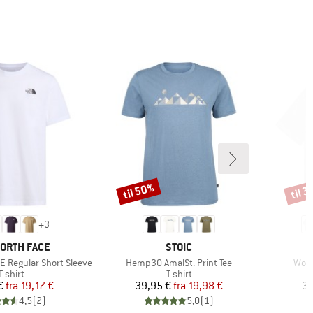
til 50%
til 
Rabat
Rabat
+
3
E
MÆRKE
NORTH FACE
STOIC
Artikel
Artik
E Regular Short Sleeve
Hemp30 AmalSt. Print Tee
Wome
Produktgruppe
Produktgruppe
T-shirt
T-shirt
Pris
Nedsat pris
Pris
Nedsat pris
€
fra
19,17 €
39,95 €
fra
19,98 €
39
4,5
(
2
)
5,0
(
1
)