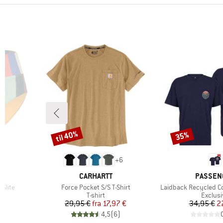
til 40%
35%
Rabat
Rabat
7
+
6
MÆRKE
MÆRKE
CARHARTT
PASSEN
Artikel
Artikel
Slite
Force Pocket S/S T-Shirt
Laidback Recycled Co
e
Produktgruppe
Produk
T-shirt
Exclusi
 pris
Pris
Nedsat pris
Pr
Ne
€
29,95 €
fra
17,97 €
34,95 €
2
)
4,5
(
6
)