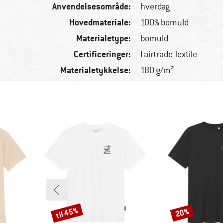
Anvendelsesområde:
hverdag
Hovedmateriale:
100% bomuld
Materialetype:
bomuld
Certificeringer:
Fairtrade Textile
Materialetykkelse:
180 g/m²
til 45%
20%
Rabat
Rabat