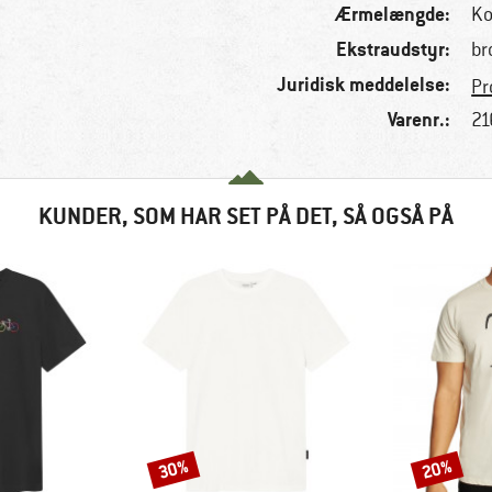
Ærmelængde:
Ko
Ekstraudstyr:
br
Juridisk meddelelse:
Pr
Varenr.:
21
KUNDER, SOM HAR SET PÅ DET, SÅ OGSÅ PÅ
30%
20%
Rabat
Rabat