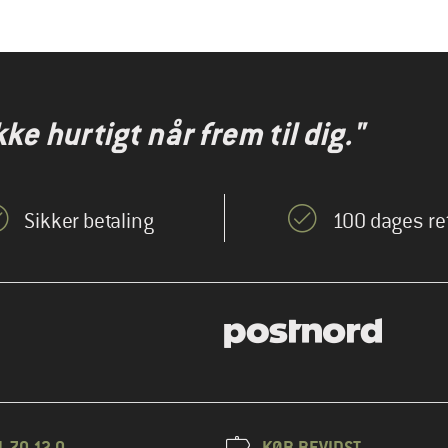
kke hurtigt når frem til dig."
Sikker betaling
100 dages re
1 70 12 0
KØB BEVIDST