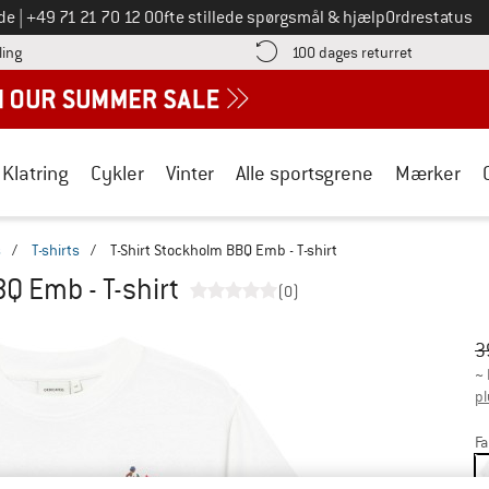
Ring til os på
de
|
+49 71 21 70 12 0
Ofte stillede spørgsmål & hjælp
Ordrestatus
Find betalingsoplysningerne her! Åbnes i en infoboks
Gå til retur
ling
100 dages returret
Klatring
Cykler
Vinter
Alle sportsgrene
Mærker
s
/
T-shirts
/
T-Shirt Stockholm BBQ Emb - T-shirt
Q Emb - T-shirt
(0)
Or
Pr
3
~
pl
Fa