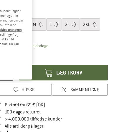
30%
esuden tilbyder
ørrelse:
S
mer og stille
formation om din
XS
S
M
L
XL
XXL
eskytte dine
ookies undtagen
tørrelsestabel
stillinger" og
et kan til
meside. Du kan
Linket åbnes i en infoboks og indeholder henvis
veringstid: 4-6 arbejdsdage
n 1 på lager!
tal:
LÆG I KURV
HUSKE
SAMMENLIGNE
Find oplysninger om forsendelse her! Åbnes
Portofri fra 69 € (DK)
Gå til returretten her Åbnes i en infoboks
100 dages returret
> 4.000.000 tilfredse kunder
Alle artikler på lager