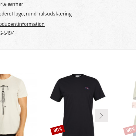
rte ærmer
oderet logo, rund halsudskæring
oducentinformation
6-5494
30%
30%
Rabat
Rabat