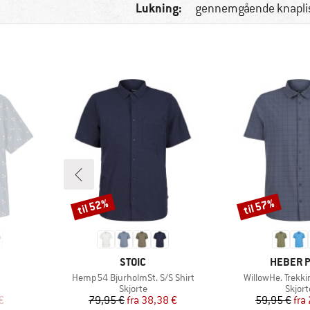
Lukning:
gennemgående knaplis
til 52%
til 57%
Rabat
Rabat
MÆRKE
MÆRKE
STOIC
HEBER 
Artikel
Artikel
Hemp54 BjurholmSt. S/S Shirt
WillowHe. Trekki
uppe
Produktgruppe
Produ
Skjorte
Skjort
 pris
Pris
Nedsat pris
Pr
Ne
€
79,95 €
fra
38,38 €
59,95 €
fra