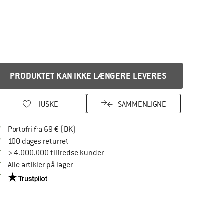
PRODUKTET KAN IKKE LÆNGERE LEVERES
HUSKE
SAMMENLIGNE
Find oplysninger om forsendelse her! Åbnes
Portofri fra 69 € (DK)
Gå til returretten her Åbnes i en infoboks
100 dages returret
> 4.000.000 tilfredse kunder
Alle artikler på lager
Vi er Trustpilot-certificeret - oplysningerne får du her