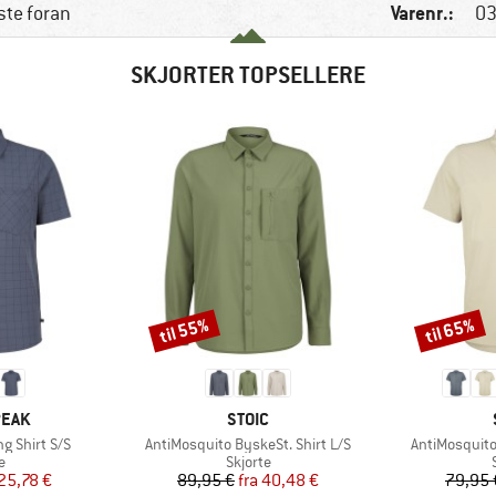
Varenr.:
te foran
03
SKJORTER TOPSELLERE
til 55%
til 65%
Rabat
Rabat
MÆRKE
PEAK
STOIC
Artikel
Artikel
ng Shirt S/S
AntiMosquito ByskeSt. Shirt L/S
AntiMosquito
ktgruppe
Produktgruppe
e
Skjorte
is
dsat pris
Pris
Nedsat pris
25,78 €
89,95 €
fra
40,48 €
79,95 