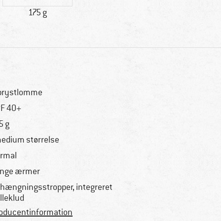
175 g
brystlomme
F 40+
5 g
medium størrelse
rmal
nge ærmer
hængningsstropper, integreret
illeklud
oducentinformation