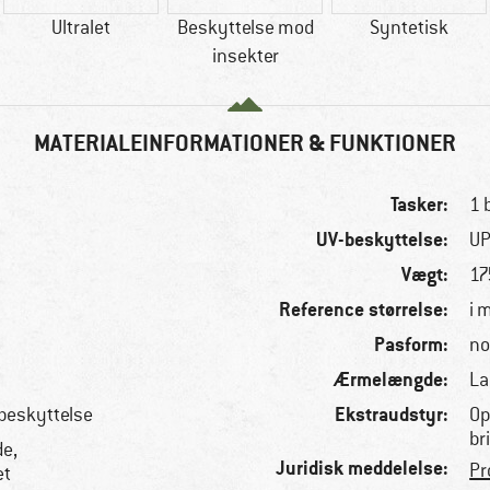
Ultralet
Beskyttelse mod
Syntetisk
insekter
MATERIALEINFORMATIONER & FUNKTIONER
Tasker:
1 
UV-beskyttelse:
UP
Vægt:
17
Reference størrelse:
i 
Pasform:
no
Ærmelængde:
La
Ekstraudstyr:
tbeskyttelse
Op
br
e,
Juridisk meddelelse:
Pr
et