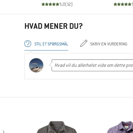
)
5,0
(
12
)
HVAD MENER DU?
STIL ET SPØRGSMÅL
SKRIV EN VURDERING