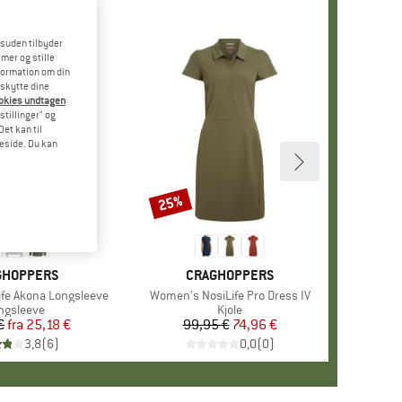
esuden tilbyder
mer og stille
formation om din
eskytte dine
ookies undtagen
stillinger" og
et kan til
meside. Du kan
25%
Rabat
KE
GHOPPERS
MÆRKE
CRAGHOPPERS
ife Akona Longsleeve
Artikel
Women's NosiLife Pro Dress IV
oduktgruppe
ngsleeve
Produktgruppe
Kjole
€
fra
Pris
Nedsat pris
25,18 €
99,95 €
Pris
Nedsat pris
74,96 €
3,8
(
6
)
0,0
(
0
)