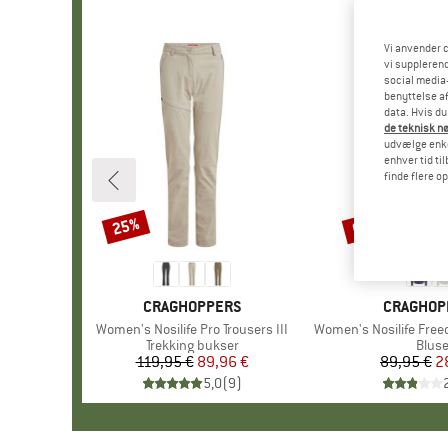
Vi anvender c
vi supplerend
social media-
benyttelse af
data. Hvis du
de teknisk nø
udvælge enkel
enhver tid ti
finde flere o
25%
68%
Rabat
Rabat
MÆRKE
CRAGHOPPERS
MÆRKE
CRAGHOP
Artikel
Women's Nosilife Pro Trousers III
Artikel
Women's Nosilife Fre
Produktgruppe
Trekking bukser
Prod
Blus
119,95 €
Pris
Nedsat pris
89,96 €
89,95 €
Pr
Ne
2
5,0
(
9
)