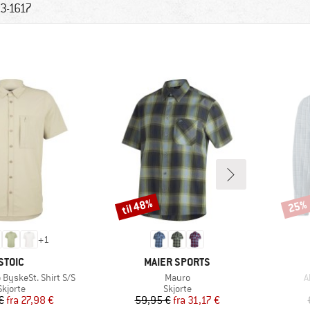
3-1617
til 48%
25%
Rabat
Rabat
+
1
MÆRKE
MÆRKE
STOIC
MAIER SPORTS
Artikel
A
 ByskeSt. Shirt S/S
Mauro
A
Produktgruppe
Produktgruppe
Skjorte
Skjorte
Pris
Nedsat pris
Pris
Nedsat pris
€
fra
27,98 €
59,95 €
fra
31,17 €