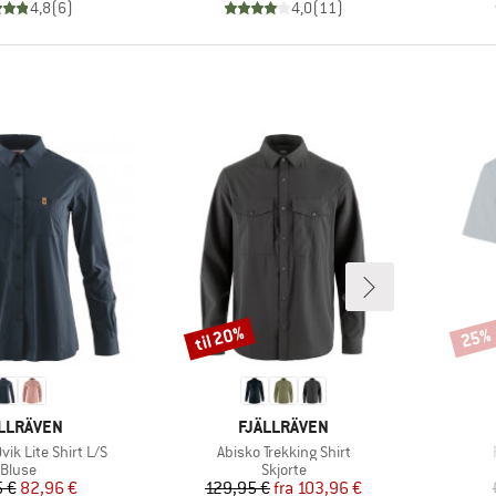
4,8
(
6
)
4,0
(
11
)
til 20%
25%
Rabat
Rabat
RKE
MÆRKE
LLRÄVEN
FJÄLLRÄVEN
Artikel
ik Lite Shirt L/S
Abisko Trekking Shirt
Produktgruppe
Produktgruppe
Bluse
Skjorte
Pris
Nedsat pris
Pris
Nedsat pris
 €
82,96 €
129,95 €
fra
103,96 €