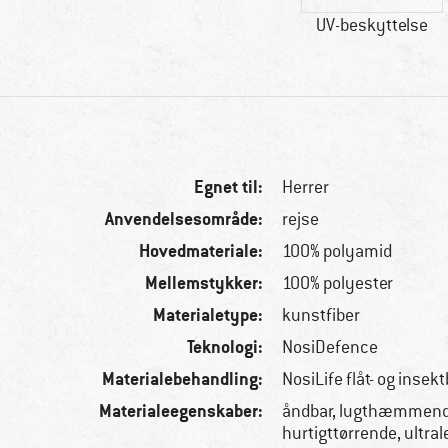
UV-beskyttelse
Egnet til:
Herrer
Anvendelsesområde:
rejse
Hovedmateriale:
100% polyamid
Mellemstykker:
100% polyester
Materialetype:
kunstfiber
Teknologi:
NosiDefence
Materialebehandling:
NosiLife flåt- og insek
Materialeegenskaber:
åndbar, lugthæmmend
hurtigttørrende, ultral