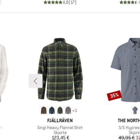
)
4,8
(
17
)
35%
Rabat
+
1
MÆRKE
MÆRKE
FJÄLLRÄVEN
THE NORTH
Artikel
Artikel
rt
Singi Heavy Flannel Shirt
S/S Hypress
uppe
Produktgruppe
Produ
Skjorte
Skjort
Pris
Pr
Ne
123,45 €
49,95 €
3