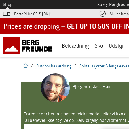
Til
Shop
Spørg Bergfreun
Portofri fra 69 € (DK)
Sikker beta
Up to 50% off now in our summer sale
Beklædning
Sko
Udstyr
Hjemmeside
/
Outdoor beklædning
/
Shirts, skjorter & longsleeve
Bjergentusiast Max
Enten er der her tale om en ældre model, eller vi kan e
Du behøver ikke at give op! Selvfølgelig har vi alternative