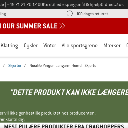
Ring til os på
de
|
+49 71 21 70 12 0
Ofte stillede spørgsmål & hjælp
Ordrestatus
Find betalingsoplysningerne her! Åbnes i en infoboks
Gå til retur
ling
100 dages returret
Klatring
Cykler
Vinter
Alle sportsgrene
Mærker
s
/
Skjorter
/
Nosilife Pinyon Langarm Hemd - Skjorte
"DETTE PRODUKT KAN IKKE LÆNGERE
ller vil ikke genbestille produktet hos producenten.
r klar til dig:
MEST PULÆRE PRODUKTER FRA CRAGHOPPERS