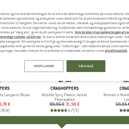
ookies og tilsvarende teknologier for at sikre de nødvendige funktioner på vores website. D
e tjenester og funktioner og analyserer vores datatrafik for at personalisere indhold og rekla
funktioner til rådighed. Derved får vores social media-, reklame- og analysepartnere også in
 vores website, hvoraf nogle befinder sig i tredjelande uden tilstrækkelige garantier for at b
 klikker på "Vælg alle", giver du dit samtykke til dette.
Hvis du ikke vil acceptere brugen af c
dvendige cookies, så klik her
. Du kan til enhver tid ændre dine cookie-indstillinger under "Ind
te kategorier. Dit samtykke er frivilligt og ikke nødvendigt til brugen af denne hjemmeside. D
lbagekaldes eller gives for første gang under "Indstillinger" i den nederste del på vores hjem
plysninger, herunder risikoen for overførsler til tredjelande, om dette i vores
privatlivspolitik
.
til 58%
68%
Rabat
Rabat
INDSTILLINGER
VÆLG ALLE
PERS
MÆRKE
CRAGHOPPERS
MÆR
CRA
eda Langarm Bluse
Artikel
Nosilife Spry Fleece Jacket
Artikel
Women's Nosil
uktgruppe
e
Produktgruppe
Fleecejakke
Pr
Lo
is
dsat pris
8,78 €
99,95 €
Pris
Nedsat pris
31,98 €
59,95 
2,8
(
4
)
4,7
(
3
)