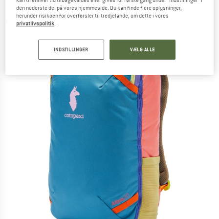
kan til enhver tid tilbagekaldes eller gives for første gang under "Indstillinger" i
Daypack
den nederste del på vores hjemmeside. Du kan finde flere oplysninger,
herunder risikoen for overførsler til tredjelande, om dette i vores
(0)
privatlivspolitik
.
INDSTILLINGER
VÆLG ALLE