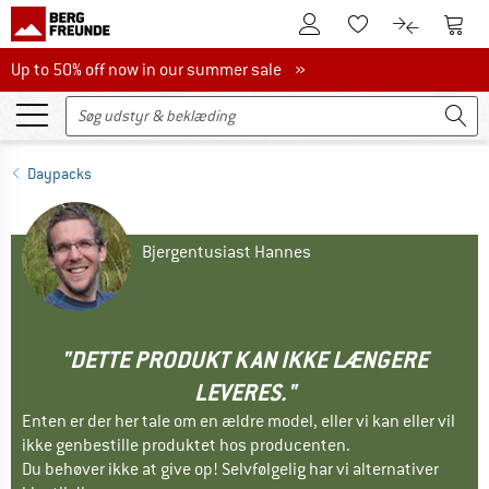
Til kundekontoen
Til 
Til huskesedlen.
Til produk
Up to 50% off now in our summer sale
Up to 50% off now in our summer sale »
Daypacks
Bjergentusiast Hannes
"DETTE PRODUKT KAN IKKE LÆNGERE
LEVERES."
Enten er der her tale om en ældre model, eller vi kan eller vil
ikke genbestille produktet hos producenten.
Du behøver ikke at give op! Selvfølgelig har vi alternativer