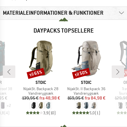
MATERIALEINFORMATIONER & FUNKTIONER
DAYPACKS TOPSELLERE
til 65%
til 50%
15
Rabat
Rabat
Raba
KE
MÆRKE
MÆRKE
M
R
STOIC
STOIC
O
Artikel
Artikel
Art
Proof 38
NijakSt. Backpack 28
NijakSt. II Backpack 36
Tr
ruppe
Produktgruppe
Produktgruppe
Prod
gsæk
Vandrerygsæk
Vandrerygsæk
Tour
is
Pris
Nedsat pris
Pris
Nedsat pris
95 €
139,95 €
fra
48,98 €
169,95 €
fra
84,98 €
129,9
+
2
3,8
(
4
)
3,9
(
10
)
5,0
(
1
)