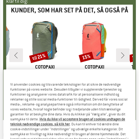
klar til dig:
KUNDER, SOM HAR SET PÅ DET, SÅ OGSÅ PÅ
til 21%
15%
15
Rabat
Rabat
Raba
NIA
MÆRKE
COTOPAXI
MÆRKE
COTOPAXI
MÆ
TRO
ack 20
Artikel
Allpa 28 Travel Pack
Artikel
Allpa 28 Travel Pack Del Dia
Art
Ne
tgruppe
ck
Produktgruppe
Rejsetaske
Produktgruppe
Rejserygsæk
P
D
 €
is
249,95 €
fra
Pris
Nedsat pris
197,46 €
229,95 €
Pris
Nedsat pris
195,46 €
158,9
Vi anvender cookies og tilsvarende teknologier for at sikre de nødvendige
funktioner på vores website. Desuden tilbyder vi supplerende tjenester og
funktioner og analyserer vores datatrafik for at personalisere indhold og
reklamer og stille social media-funktioner til rådighed. Derved får vores social
3,8
(
4
)
0,0
(
0
)
5,0
(
1
)
media-, reklame- og analysepartnere også information om din benyttelse af
vores website, hvoraf nogle befinder sig i tredjelande uden tilstrækkelige
garantier for at beskytte dine data. Hvis du klikker på "Vælg alle", giver du dit
samtykke til dette.
Hvis du ikke vil acceptere brugen af cookies undtagen de
teknisk nødvendige cookies, så klik her
. Du kan til enhver tid ændre dine
cookie-indstillinger under "Indstillinger" og udvælge enkelte kategorier. Dit
COTOPAXI
-
Allpa 20 Travel Pack Del Dia -
samtykke er frivilligt og ikke nødvendigt til brugen af denne hjemmeside. Det