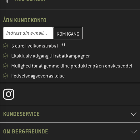
ÅBN KUNDEKONTO
Indtast din e-mailadresse her, og opret i næste trin din kundekon
E-mail-adresse
5 euro i velkomstrabat **
Eksklusiv adgang til rabatkampagner
Mulighed for at gemme dine produkter på en ønskeseddel
Fødselsdagsoverraskelse
KUNDESERVICE
OM BERGFREUNDE