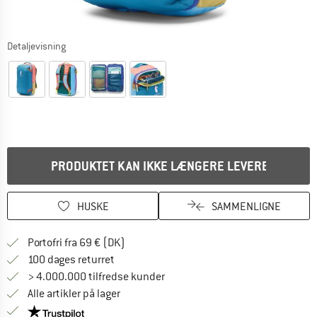
Detaljevisning
PRODUKTET KAN IKKE LÆNGERE LEVERES
HUSKE
SAMMENLIGNE
Find oplysninger om forsendelse her! Åb
Portofri fra 69 € (DK)
Gå til returretten her Åbnes i en infoboks
100 dages returret
> 4.000.000 tilfredse kunder
Alle artikler på lager
Vi er Trustpilot-certificeret - oplysningerne får du