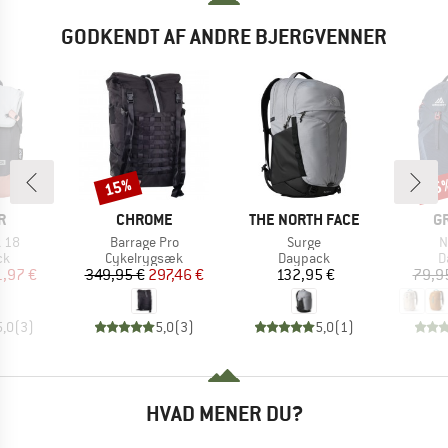
GODKENDT AF ANDRE BJERGVENNER
15%
15
Rabat
Raba
KE
MÆRKE
MÆRKE
M
R
CHROME
THE NORTH FACE
G
Artikel
Artikel
A
 18
Barrage Pro
Surge
N
tgruppe
Produktgruppe
Produktgruppe
P
ck
Cykelrygsæk
Daypack
D
is
dsat pris
Pris
Nedsat pris
Pris
1,97 €
349,95 €
297,46 €
132,95 €
79,9
5,0
(
3
)
5,0
(
3
)
5,0
(
1
)
HVAD MENER DU?