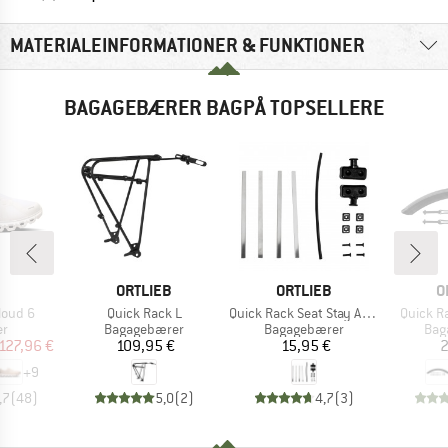
MATERIALEINFORMATIONER & FUNKTIONER
BAGAGEBÆRER BAGPÅ TOPSELLERE
RKE
MÆRKE
MÆRKE
M
ORTLIEB
ORTLIEB
O
Artikel
Artikel
Artikel
loud 6
Quick Rack L
Quick Rack Seat Stay Adapter
Quick R
ktgruppe
Produktgruppe
Produktgruppe
Pro
er
Bagagebærer
Bagagebærer
Bag
is
dsat pris
Pris
Pris
127,96 €
109,95 €
15,95 €
2
+
9
,7
(
48
)
5,0
(
2
)
4,7
(
3
)