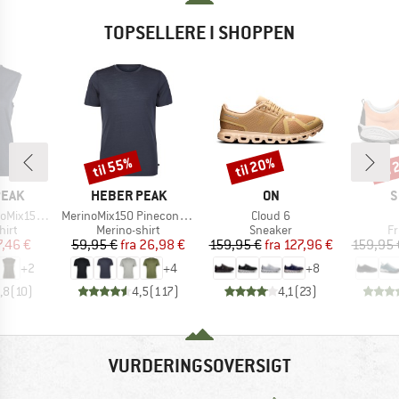
TOPSELLERE I SHOPPEN
til 55%
til 20%
til
Rabat
Rabat
Raba
MÆRKE
MÆRKE
M
PEAK
HEBER PEAK
ON
S
Artikel
Artikel
He. Loose Tank
MerinoMix150 PineconeHe. II T-Shirt
Cloud 6
gruppe
Produktgruppe
Produktgruppe
Pr
hirt
Merino-shirt
Sneaker
Fr
is
dsat pris
Pris
Nedsat pris
Pris
Nedsat pris
7,46 €
59,95 €
fra
26,98 €
159,95 €
fra
127,96 €
159,95 
+
2
+
4
+
8
,8
(
10
)
4,5
(
117
)
4,1
(
23
)
VURDERINGSOVERSIGT