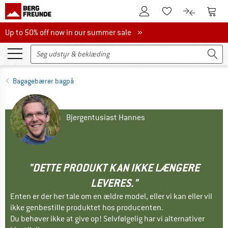
Til kundekontoen
Til 
Til huskesedlen.
Til produk
Up to 50% off now in our summer sale
Up to 50% off now in our summer sale »
Bagagebærer bagpå
Bjergentusiast Hannes
"DETTE PRODUKT KAN IKKE LÆNGERE
LEVERES."
Enten er der her tale om en ældre model, eller vi kan eller vil
ikke genbestille produktet hos producenten.
Du behøver ikke at give op! Selvfølgelig har vi alternativer