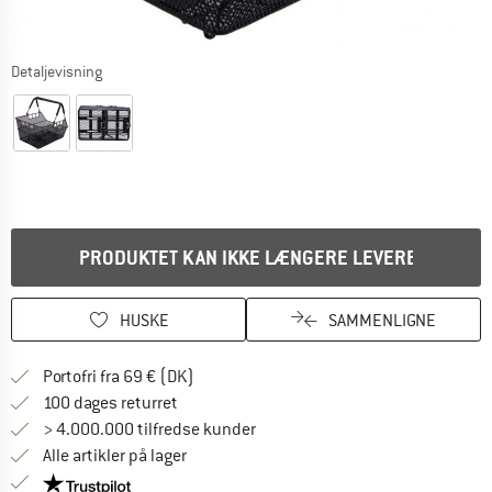
Detaljevisning
PRODUKTET KAN IKKE LÆNGERE LEVERES
HUSKE
SAMMENLIGNE
Find oplysninger om forsendelse her! Åb
Portofri fra 69 € (DK)
Gå til returretten her Åbnes i en infoboks
100 dages returret
> 4.000.000 tilfredse kunder
Alle artikler på lager
Vi er Trustpilot-certificeret - oplysningerne får du