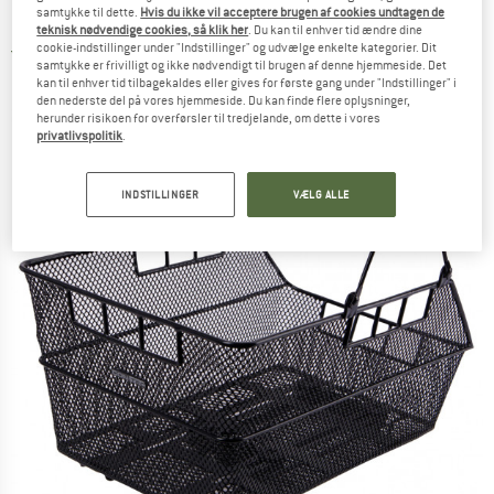
samtykke til dette.
Hvis du ikke vil acceptere brugen af cookies undtagen de
Bagagebærer
teknisk nødvendige cookies, så klik her
. Du kan til enhver tid ændre dine
cookie-indstillinger under "Indstillinger" og udvælge enkelte kategorier. Dit
5,0
(1)
samtykke er frivilligt og ikke nødvendigt til brugen af denne hjemmeside. Det
kan til enhver tid tilbagekaldes eller gives for første gang under "Indstillinger" i
den nederste del på vores hjemmeside. Du kan finde flere oplysninger,
herunder risikoen for overførsler til tredjelande, om dette i vores
privatlivspolitik
.
INDSTILLINGER
VÆLG ALLE