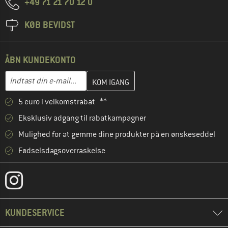
+49 71 21 70 12 0
KØB BEVIDST
ÅBN KUNDEKONTO
Indtast din e-mailadresse her, og opret i næste trin din kundekon
E-mail-adresse
5 euro i velkomstrabat **
Eksklusiv adgang til rabatkampagner
Mulighed for at gemme dine produkter på en ønskeseddel
Fødselsdagsoverraskelse
KUNDESERVICE