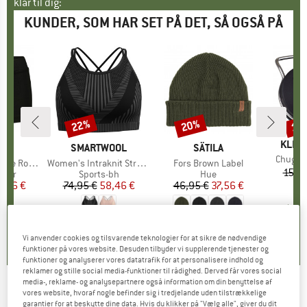
klar til dig:
KUNDER, SOM HAR SET PÅ DET, SÅ OGSÅ PÅ
22%
20%
15
Rabat
Rabat
Raba
MÆR
KLEA
E
LLY
MÆRKE
SMARTWOOL
MÆRKE
SÄTILA
Artikel
Chug Ca
 Top Boyleg
Artikel
Women's Intraknit Strappy Bra
Artikel
Fors Brown Label
15,9
ruppe
usser
Produktgruppe
Sports-bh
Produktgruppe
Hue
is
dsat pris
5,96 €
74,95 €
Pris
Nedsat pris
58,46 €
46,95 €
Pris
Nedsat pris
37,56 €
5,0
(
4
)
4,6
(
8
)
2,0
(
1
)
Vi anvender cookies og tilsvarende teknologier for at sikre de nødvendige
funktioner på vores website. Desuden tilbyder vi supplerende tjenester og
funktioner og analyserer vores datatrafik for at personalisere indhold og
reklamer og stille social media-funktioner til rådighed. Derved får vores social
media-, reklame- og analysepartnere også information om din benyttelse af
vores website, hvoraf nogle befinder sig i tredjelande uden tilstrækkelige
CONTEC - Mocca RT Luggage Rack Basket -
garantier for at beskytte dine data. Hvis du klikker på "Vælg alle", giver du dit