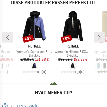
DISSE PRODUKTER PASSER PERFEKT TIL
til
60%
60%
Rabat
Rabat
Raba
KE
MÆRKE
MÆRKE
T
REHALL
REHALL
Artikel
Artikel
Artikel
lorair 3L
Women's Cameroon-R DXR Snow Jacket
Women's Mikeno-R DXR Snow Jacket
Lightwei
tgruppe
Produktgruppe
Produktgruppe
Pr
ser
Skijakke
Skijakke
Ha
is
dsat pris
Pris
Nedsat pris
Pris
Nedsat pris
199,96 €
378,95 €
151,58 €
388,95 €
155,58 €
27,95 
+
3
3,7
(
3
)
0,0
(
0
)
0,0
(
0
)
HVAD MENER DU?
STIL ET SPØRGSMÅL