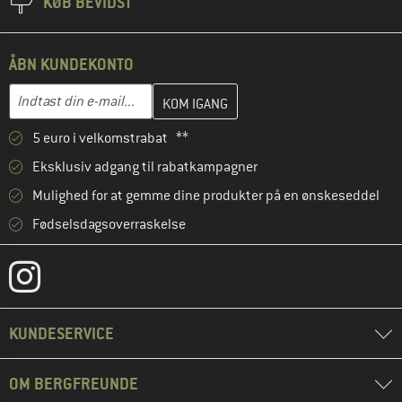
KØB BEVIDST
ÅBN KUNDEKONTO
Indtast din e-mailadresse her, og opret i næste trin din kundekon
E-mail-adresse
5 euro i velkomstrabat **
Eksklusiv adgang til rabatkampagner
Mulighed for at gemme dine produkter på en ønskeseddel
Fødselsdagsoverraskelse
KUNDESERVICE
OM BERGFREUNDE