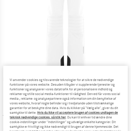
Detaljevisning
Vi anvender cookies og tilsvarende teknologier for at sikre de nødvendige
funktioner på vores website. Desuden tilbyder vi supplerende tjenester og
funktioner og analyserer vores datatrafik for at personalisere indhold og
reklamer og stille social media-funktioner til rådighed. Derved får vores social
media-, reklame- og analysepartnere også information om din benyttelse af
vores website, hvoraf nogle befinder sig i tredjelande uden tilstrækkelige
garantier for at beskytte dine data. Hvis du klikker på "Vælg alle", giver du dit
samtykke til dette.
Hvis du ikke vil acceptere brugen af cookies undtagen de
Original pris :
Pris:
374,95
€
teknisk nødvendige cookies, så klik her
. Du kan til enhver tid ændre dine
149,98
€
cookie-indstillinger under "Indstillinger" og udvælge enkelte kategorier. Dit
inkl. moms.
samtykke er frivilligt og ikke nødvendigt til brugen af denne hjemmeside. Det
~
KR
1.121,18