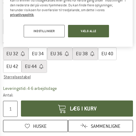
kan til enhver tid tilbagekaldes eller gives for første gang under "Indstillinger" i
Danmark. Oplysninger om forsendelse
Gratis forsendelse
(DK)
den nederste del på vores hjemmeside. Du kan finde flere oplysninger,
herunder risikoen for overførsler til tredjelande, om dette i vores
privatlivspolitik
.
Farve:
White
INDSTILLINGER
VÆLG ALLE
60%
Vælg en størrelse:
EU
32
EU
34
EU
36
EU
38
EU
40
EU
42
EU
44
Størrelsestabel
Linket åbnes i en infoboks og indeholder he
Leveringstid: 4-6 arbejdsdage
Antal:
LÆG I KURV
HUSKE
SAMMENLIGNE