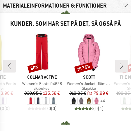
MATERIALEINFORMATIONER & FUNKTIONER
KUNDER, SOM HAR SET PÅ DET, SÅ OGSÅ PÅ
til 75%
til
60%
Rabat
Rabat
Raba
MÆRKE
MÆRKE
MÆRK
NTE
COLMAR ACTIVE
SCOTT
THE 
Artikel
Artikel
Artikel
th Pants
Women's Pants 0462R
Women's Jacket Ultimate Warm
Women's 
tgruppe
Produktgruppe
Produktgruppe
Pr
ser
Skibukser
Skijakke
Sk
is
dsat pris
Pris
Nedsat pris
Pris
Nedsat pris
83,98 €
338,95 €
135,58 €
319,95 €
fra
79,99 €
199,95
+
4
0,0
(
0
)
0,0
(
0
)
5,0
(
4
)