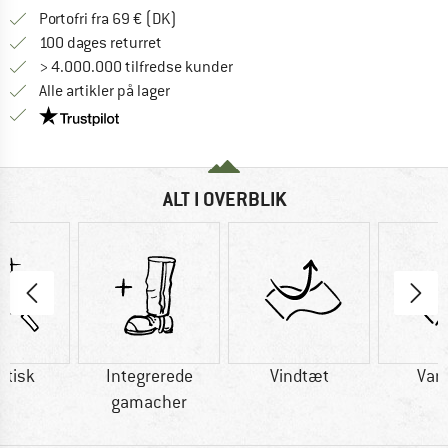
Find oplysninger om forsendelse her! Åb
Portofri fra 69 € (DK)
Gå til returretten her Åbnes i en infoboks
100 dages returret
> 4.000.000 tilfredse kunder
Alle artikler på lager
Vi er Trustpilot-certificeret - oplysningerne får du
ALT I OVERBLIK
etisk
Integrerede
Vindtæt
Van
gamacher