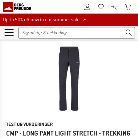
Til kundekontoen
Til 
Til huskesedlen.
Til produk
Up to 50% off now in our summer sale
Up to 50% off now in our summer sale »
TEST OG VURDERINGER
CMP - LONG PANT LIGHT STRETCH - TREKKING