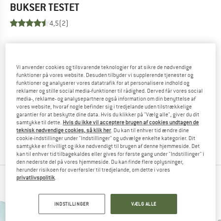
BUKSER
TESTET
4,5
(2)
KENDER DU DETTE PRODUKT?
Har du allerede haft dette produkt mellem hænderne? Har
Vi anvender cookies og tilsvarende teknologier for at sikre de nødvendige
du villet slide det sønder og sammen?
funktioner på vores website. Desuden tilbyder vi supplerende tjenester og
Andre bjergentusiaster bliver glade for din tilbagemelding -
funktioner og analyserer vores datatrafik for at personalisere indhold og
del den med dem.
reklamer og stille social media-funktioner til rådighed. Derved får vores social
media-, reklame- og analysepartnere også information om din benyttelse af
vores website, hvoraf nogle befinder sig i tredjelande uden tilstrækkelige
garantier for at beskytte dine data. Hvis du klikker på "Vælg alle", giver du dit
SKRIV EN VURDERING
samtykke til dette.
Hvis du ikke vil acceptere brugen af cookies undtagen de
teknisk nødvendige cookies, så klik her
. Du kan til enhver tid ændre dine
cookie-indstillinger under "Indstillinger" og udvælge enkelte kategorier. Dit
KØB PRODUKT
samtykke er frivilligt og ikke nødvendigt til brugen af denne hjemmeside. Det
kan til enhver tid tilbagekaldes eller gives for første gang under "Indstillinger" i
den nederste del på vores hjemmeside. Du kan finde flere oplysninger,
herunder risikoen for overførsler til tredjelande, om dette i vores
privatlivspolitik
.
KUNDER, SOM HAR SET PÅ DET, SÅ OGSÅ PÅ
INDSTILLINGER
VÆLG ALLE