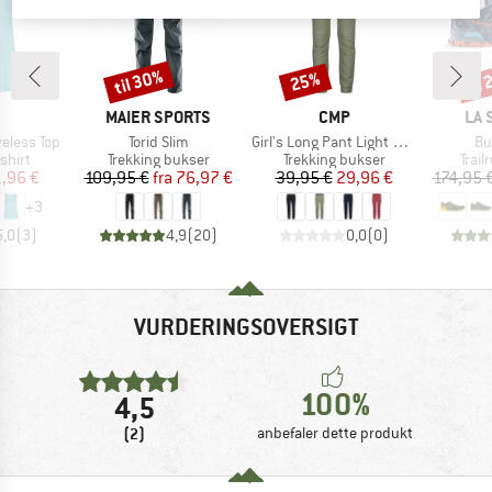
til 30%
til
25%
Rabat
Rabat
Raba
KE
MÆRKE
MÆRKE
MÆ
MAIER SPORTS
CMP
LA 
Artikel
Artikel
Art
eless Top
Torid Slim
Girl's Long Pant Light Climb
Bu
ruppe
Produktgruppe
Produktgruppe
Prod
shirt
Trekking bukser
Trekking bukser
Trai
is
dsat pris
Pris
Nedsat pris
Pris
Nedsat pris
,96 €
109,95 €
fra
76,97 €
39,95 €
29,96 €
174,95 
+
3
5,0
(
3
)
4,9
(
20
)
0,0
(
0
)
VURDERINGSOVERSIGT
100%
4,5
(2)
anbefaler dette produkt