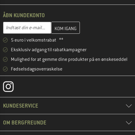
ÅBN KUNDEKONTO
Indtast din e-mailadresse her, og opret i næste trin din kundekon
E-mail-adresse
5 euro i velkomstrabat **
Eksklusiv adgang til rabatkampagner
Mulighed for at gemme dine produkter på en ønskeseddel
Fødselsdagsoverraskelse
KUNDESERVICE
OM BERGFREUNDE