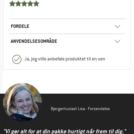
FORDELE
ANVENDELSESOMRÅDE
Ja, jeg ville anbefale produktet til en ven
Bjergentusiast Lisa - Forsendelse
"Vi gør alt for at din pakke hurtigt når frem til dig."