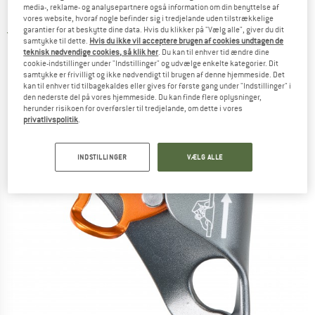
media-, reklame- og analysepartnere også information om din benyttelse af
Rebklemme
vores website, hvoraf nogle befinder sig i tredjelande uden tilstrækkelige
garantier for at beskytte dine data. Hvis du klikker på "Vælg alle", giver du dit
5,0
(1)
samtykke til dette.
Hvis du ikke vil acceptere brugen af cookies undtagen de
teknisk nødvendige cookies, så klik her
. Du kan til enhver tid ændre dine
cookie-indstillinger under "Indstillinger" og udvælge enkelte kategorier. Dit
samtykke er frivilligt og ikke nødvendigt til brugen af denne hjemmeside. Det
kan til enhver tid tilbagekaldes eller gives for første gang under "Indstillinger" i
den nederste del på vores hjemmeside. Du kan finde flere oplysninger,
herunder risikoen for overførsler til tredjelande, om dette i vores
privatlivspolitik
.
INDSTILLINGER
VÆLG ALLE