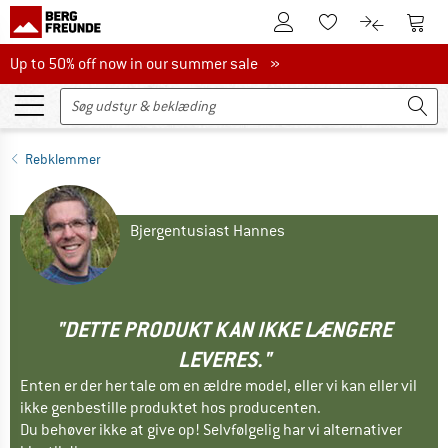
Til kundekontoen
Til 
Til huskesedlen.
Til produk
Up to 50% off now in our summer sale
Up to 50% off now in our summer sale »
Rebklemmer
Bjergentusiast Hannes
"DETTE PRODUKT KAN IKKE LÆNGERE
LEVERES."
Enten er der her tale om en ældre model, eller vi kan eller vil
ikke genbestille produktet hos producenten.
Du behøver ikke at give op! Selvfølgelig har vi alternativer