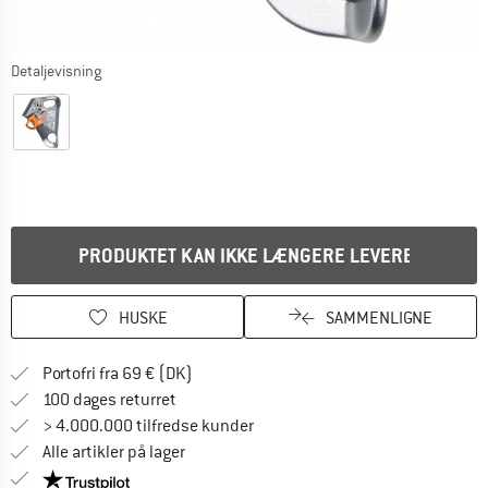
Detaljevisning
PRODUKTET KAN IKKE LÆNGERE LEVERES
HUSKE
SAMMENLIGNE
Find oplysninger om forsendelse her! Åb
Portofri fra 69 € (DK)
Gå til returretten her Åbnes i en infoboks
100 dages returret
> 4.000.000 tilfredse kunder
Alle artikler på lager
Vi er Trustpilot-certificeret - oplysningerne får du