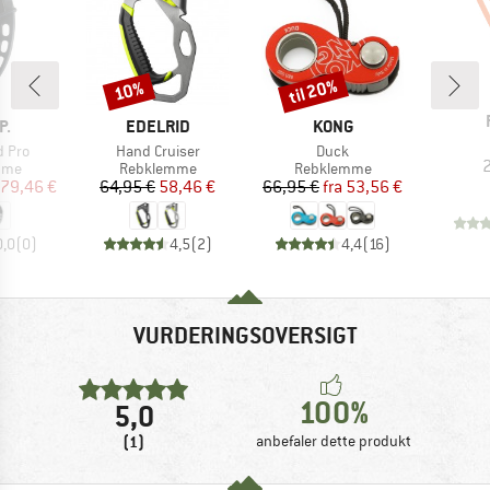
til 20%
10%
Rabat
Rabat
E
MÆRKE
MÆRKE
P.
EDELRID
KONG
Artikel
Artikel
d Pro
Hand Cruiser
Duck
2
gruppe
Produktgruppe
Produktgruppe
mme
Rebklemme
Rebklemme
is
dsat pris
Pris
Nedsat pris
Pris
Nedsat pris
79,46 €
64,95 €
58,46 €
66,95 €
fra
53,56 €
0,0
(
0
)
4,5
(
2
)
4,4
(
16
)
VURDERINGSOVERSIGT
100%
5,0
(1)
anbefaler dette produkt