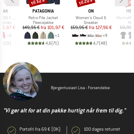
til 32%
til 20%
til
Rabat
Rabat
Raba
MÆRKE
MÆRKE
MÆ
PEAK
PATAGONIA
ON
HEB
Artikel
Artikel
Artikel
e. Zip Hoody
Retro Pile Jacket
Women's Cloud 6
MerinoMix150 Pi
ppe
Produktgruppe
Produktgruppe
Pro
lynlås
Fleecejakke
Sneaker
Mer
is
dsat pris
Pris
Nedsat pris
Pris
Nedsat pris
81,87 €
149,95 €
fra
101,97 €
159,95 €
fra
127,96 €
59,95 
+
2
+
1
+
9
,6
(
23
)
4,6
(
71
)
4,7
(
48
)
Bjergentusiast Lisa - Forsendelse
"Vi gør alt for at din pakke hurtigt når frem til dig."
Portofri fra 69 € (DK)
100 dages returret