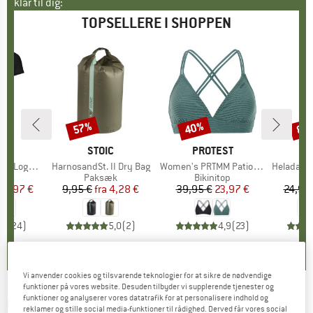
klar til dig:
TOPSELLERE I SHOPPEN
57%
40%
80
Rabat
Rabat
Raba
E
OX
MÆRKE
STOIC
MÆRKE
PROTEST
o T-Shirt
Artikel
HarnosandSt. II Dry Bag
Artikel
Women's PRTMM Patio Triangle
Artikel
HeladagenSt. Insulated
gruppe
hirt
Produktgruppe
Paksæk
Produktgruppe
Bikinitop
Pr
Te
is
dsat pris
62,97 €
9,95 €
fra
Pris
Nedsat pris
4,28 €
39,95 €
Pris
Nedsat pris
23,97 €
24,95
,7
(
24
)
5,0
(
2
)
4,9
(
23
)
Vi anvender cookies og tilsvarende teknologier for at sikre de nødvendige
funktioner på vores website. Desuden tilbyder vi supplerende tjenester og
funktioner og analyserer vores datatrafik for at personalisere indhold og
CLIMBING TECHNOLOGY
-
Chest Ascender + -
reklamer og stille social media-funktioner til rådighed. Derved får vores social