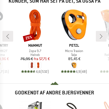
KUNDER, SOM HAR SET PÅ DET, SÅ OGSÅ PÅ
25%
Rabat
MÆRKE
MÆRKE
UNTRY
MAMMUT
PETZL
Artikel
Artikel
MK2F
Zopa 9.7
Micro Traxion
gruppe
Produktgruppe
Produktgruppe
Pr
mme
Helreb
Talje
Re
is
dsat pris
Pris
Nedsat pris
Pris
,96 €
76,95 €
fra
57,71 €
85,45 €
,7
(
15
)
4,6
(
532
)
4,9
(
48
)
GODKENDT AF ANDRE BJERGVENNER