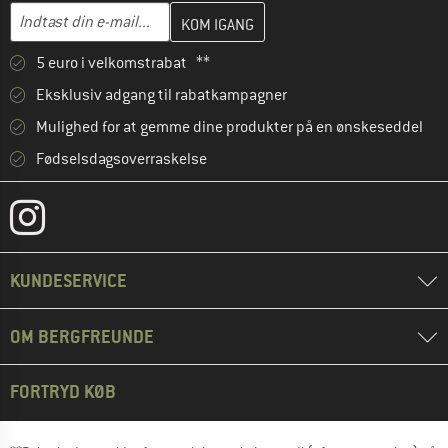
Indtast din e-mailadresse her, og opret i næste trin din kundekon
E-mail-adresse
5 euro i velkomstrabat **
Eksklusiv adgang til rabatkampagner
Mulighed for at gemme dine produkter på en ønskeseddel
Fødselsdagsoverraskelse
KUNDESERVICE
OM BERGFREUNDE
FORTRYD KØB