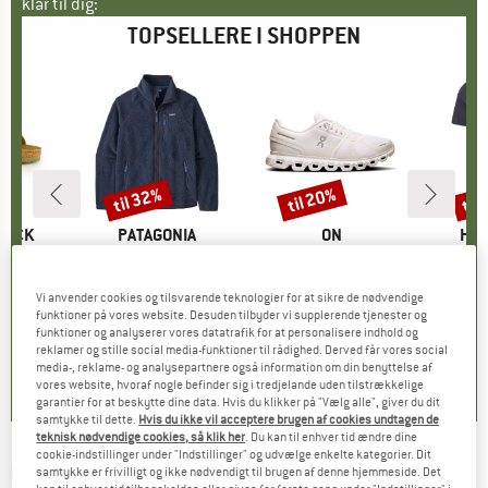
klar til dig:
TOPSELLERE I SHOPPEN
til 32%
til 20%
til
Rabat
Rabat
Raba
TOCK
MÆRKE
PATAGONIA
MÆRKE
ON
MÆ
HEB
 BF
Artikel
Retro Pile Jacket
Artikel
Women's Cloud 6
Artikel
MerinoMix150 Pi
tgruppe
er
Produktgruppe
Fleecejakke
Produktgruppe
Sneaker
Pr
Mer
is
dsat pris
71,96 €
149,95 €
fra
Pris
Nedsat pris
101,97 €
159,95 €
fra
Pris
Nedsat pris
127,96 €
59,95 
Vi anvender cookies og tilsvarende teknologier for at sikre de nødvendige
funktioner på vores website. Desuden tilbyder vi supplerende tjenester og
+
6
+
1
+
9
funktioner og analyserer vores datatrafik for at personalisere indhold og
reklamer og stille social media-funktioner til rådighed. Derved får vores social
,8
(
20
)
4,6
(
71
)
4,7
(
48
)
media-, reklame- og analysepartnere også information om din benyttelse af
vores website, hvoraf nogle befinder sig i tredjelande uden tilstrækkelige
garantier for at beskytte dine data. Hvis du klikker på "Vælg alle", giver du dit
samtykke til dette.
Hvis du ikke vil acceptere brugen af cookies undtagen de
teknisk nødvendige cookies, så klik her
. Du kan til enhver tid ændre dine
cookie-indstillinger under "Indstillinger" og udvælge enkelte kategorier. Dit
CHROME
-
Doubletrack Bar Bag 5 - Styrtaske
samtykke er frivilligt og ikke nødvendigt til brugen af denne hjemmeside. Det