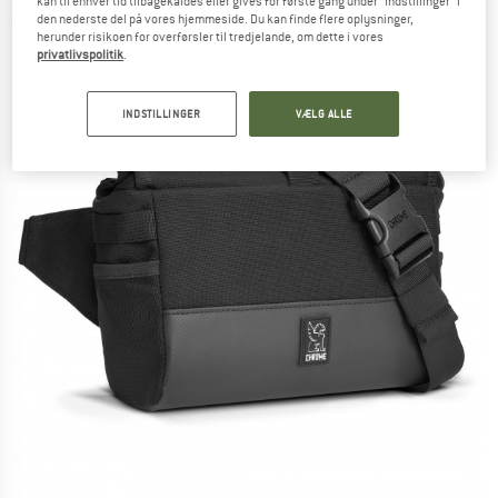
kan til enhver tid tilbagekaldes eller gives for første gang under "Indstillinger" i
den nederste del på vores hjemmeside. Du kan finde flere oplysninger,
(0)
herunder risikoen for overførsler til tredjelande, om dette i vores
privatlivspolitik
.
INDSTILLINGER
VÆLG ALLE