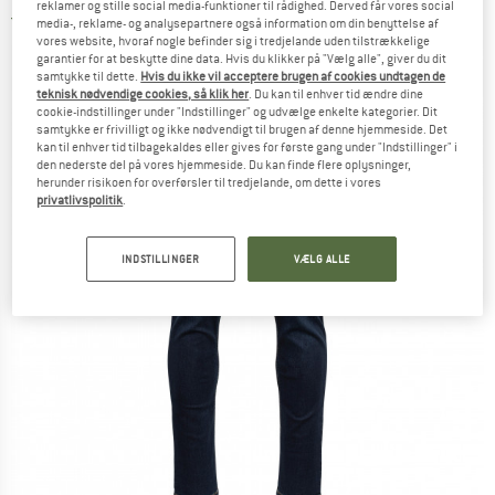
reklamer og stille social media-funktioner til rådighed. Derved får vores social
4,0
(1)
media-, reklame- og analysepartnere også information om din benyttelse af
vores website, hvoraf nogle befinder sig i tredjelande uden tilstrækkelige
garantier for at beskytte dine data. Hvis du klikker på "Vælg alle", giver du dit
samtykke til dette.
Hvis du ikke vil acceptere brugen af cookies undtagen de
teknisk nødvendige cookies, så klik her
. Du kan til enhver tid ændre dine
cookie-indstillinger under "Indstillinger" og udvælge enkelte kategorier. Dit
samtykke er frivilligt og ikke nødvendigt til brugen af denne hjemmeside. Det
kan til enhver tid tilbagekaldes eller gives for første gang under "Indstillinger" i
den nederste del på vores hjemmeside. Du kan finde flere oplysninger,
herunder risikoen for overførsler til tredjelande, om dette i vores
privatlivspolitik
.
INDSTILLINGER
VÆLG ALLE