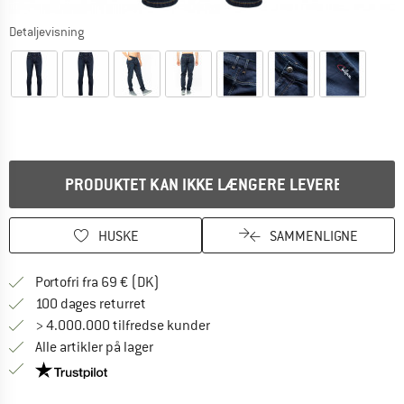
Detaljevisning
PRODUKTET KAN IKKE LÆNGERE LEVERES
HUSKE
SAMMENLIGNE
Find oplysninger om forsendelse her! Åb
Portofri fra 69 € (DK)
Gå til returretten her Åbnes i en infoboks
100 dages returret
> 4.000.000 tilfredse kunder
Alle artikler på lager
Vi er Trustpilot-certificeret - oplysningerne får du