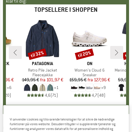
klar til dig:
TOPSELLERE I SHOPPEN
til 32%
til 20%
til
Rabat
Rabat
Raba
TOCK
MÆRKE
PATAGONIA
MÆRKE
ON
MÆ
HEB
 BF
Artikel
Retro Pile Jacket
Artikel
Women's Cloud 6
Artikel
MerinoMix150 Pi
tgruppe
er
Produktgruppe
Fleecejakke
Produktgruppe
Sneaker
Pr
Mer
is
dsat pris
71,96 €
149,95 €
fra
Pris
Nedsat pris
101,97 €
159,95 €
fra
Pris
Nedsat pris
127,96 €
59,95 
+
6
+
1
+
9
,8
(
20
)
4,6
(
71
)
4,7
(
48
)
Vi anvender cookies og tilsvarende teknologier for at sikre de nødvendige
funktioner på vores website. Desuden tilbyder vi supplerende tjenester og
CHILLAZ
-
Ulf Pant Cotton - Klatrebukser
funktioner og analyserer vores datatrafik for at personalisere indhold og