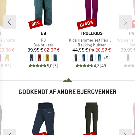
til 40%
til
30%
Rabat
Rabat
Raba
KE
MÆRKE
MÆRKE
MÆ
N
E9
TROLLKIDS
PA
Artikel
Artikel
Artikel
a Shorts
R3
Kids Hammerfest Pants Pro
Women's Ha
ktgruppe
Produktgruppe
Produktgruppe
Pro
s
3/4 bukser
Trekking bukser
Kla
is
dsat pris
Pris
Nedsat pris
Pris
Nedsat pris
59,96 €
89,95 €
62,97 €
44,95 €
fra
26,97 €
99,95 
+
5
,8
(
87
)
5,0
(
5
)
4,7
(
49
)
GODKENDT AF ANDRE BJERGVENNER