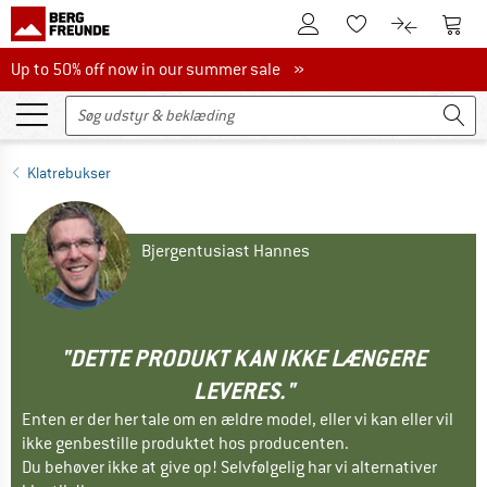
Til kundekontoen
Til 
Til huskesedlen.
Til produk
Up to 50% off now in our summer sale
Up to 50% off now in our summer sale »
Klatrebukser
Bjergentusiast Hannes
"DETTE PRODUKT KAN IKKE LÆNGERE
LEVERES."
Enten er der her tale om en ældre model, eller vi kan eller vil
ikke genbestille produktet hos producenten.
Du behøver ikke at give op! Selvfølgelig har vi alternativer