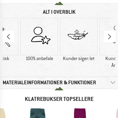
ALT I OVERBLIK
etisk
100% anbefale
Kunder siger: let
Kunder
Ån
MATERIALEINFORMATIONER & FUNKTIONER
KLATREBUKSER TOPSELLERE