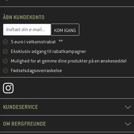
ÅBN KUNDEKONTO
Indtast din e-mailadresse her, og opret i næste trin din kundekon
E-mail-adresse
5 euro i velkomstrabat **
Eksklusiv adgang til rabatkampagner
Mulighed for at gemme dine produkter på en ønskeseddel
Fødselsdagsoverraskelse
KUNDESERVICE
OM BERGFREUNDE