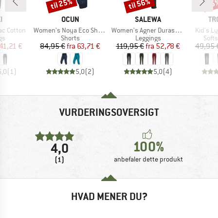
til 25%
til 56%
35
Rabat
Rabat
Raba
KE
MÆRKE
MÆRKE
MÆ
I
OCUN
SALEWA
TR
Artikel
Artikel
Artikel
ac Cotton
Women's Noya Eco Shorts
Women's Agner Durastretch Tights
Kid's L
tgruppe
Produktgruppe
Produktgruppe
Prod
gs
Shorts
Leggings
Soft
is
dsat pris
Pris
Nedsat pris
Pris
Nedsat pris
41,21 €
84,95 €
fra
63,71 €
119,95 €
fra
52,78 €
49,95 
5,0
(
1
)
5,0
(
2
)
5,0
(
4
)
VURDERINGSOVERSIGT
100%
4,0
(1)
anbefaler dette produkt
HVAD MENER DU?