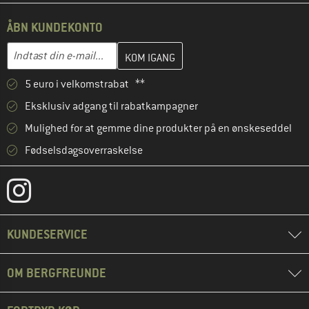
ÅBN KUNDEKONTO
Indtast din e-mailadresse her, og opret i næste trin din kundekon
E-mail-adresse
5 euro i velkomstrabat **
Eksklusiv adgang til rabatkampagner
Mulighed for at gemme dine produkter på en ønskeseddel
Fødselsdagsoverraskelse
KUNDESERVICE
OM BERGFREUNDE