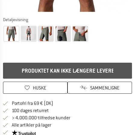
Detaljevisning
PRODUKTET KAN IKKE LÆNGERE LEVERES
HUSKE
SAMMENLIGNE
Find oplysninger om forsendelse her! Åb
Portofri fra 69 € (DK)
Gå til returretten her Åbnes i en infoboks
100 dages returret
> 4.000.000 tilfredse kunder
Alle artikler på lager
Vi er Trustpilot-certificeret - oplysningerne får du