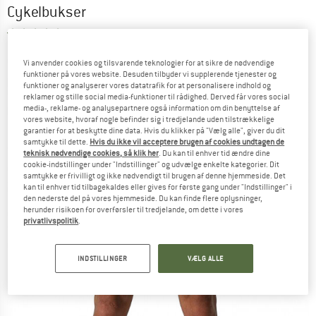
Cykelbukser
5,0
(3)
Vi anvender cookies og tilsvarende teknologier for at sikre de nødvendige
funktioner på vores website. Desuden tilbyder vi supplerende tjenester og
funktioner og analyserer vores datatrafik for at personalisere indhold og
reklamer og stille social media-funktioner til rådighed. Derved får vores social
media-, reklame- og analysepartnere også information om din benyttelse af
vores website, hvoraf nogle befinder sig i tredjelande uden tilstrækkelige
garantier for at beskytte dine data. Hvis du klikker på "Vælg alle", giver du dit
samtykke til dette.
Hvis du ikke vil acceptere brugen af cookies undtagen de
teknisk nødvendige cookies, så klik her
. Du kan til enhver tid ændre dine
cookie-indstillinger under "Indstillinger" og udvælge enkelte kategorier. Dit
samtykke er frivilligt og ikke nødvendigt til brugen af denne hjemmeside. Det
kan til enhver tid tilbagekaldes eller gives for første gang under "Indstillinger" i
den nederste del på vores hjemmeside. Du kan finde flere oplysninger,
herunder risikoen for overførsler til tredjelande, om dette i vores
privatlivspolitik
.
INDSTILLINGER
VÆLG ALLE