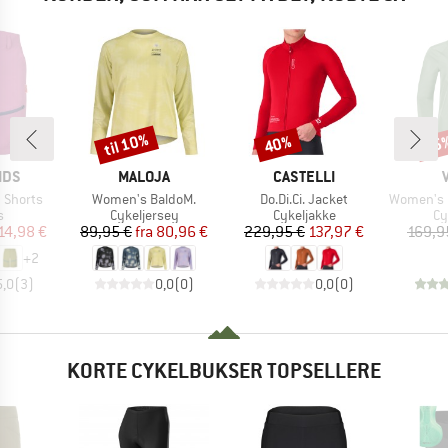
til 10%
40%
55
Rabat
Rabat
Raba
MÆRKE
MÆRKE
IDS
MALOJA
CASTELLI
Artikel
Artikel
Artikel
d Shorts
Women's BaldoM.
Do.Di.Ci. Jacket
Women's Ku
ktgruppe
Produktgruppe
Produktgruppe
Pr
s
Cykeljersey
Cykeljakke
Cy
is
dsat pris
Pris
Nedsat pris
Pris
Nedsat pris
14,98 €
89,95 €
fra
80,96 €
229,95 €
137,97 €
169,9
+
2
5,0
(
3
)
0,0
(
0
)
0,0
(
0
)
KORTE CYKELBUKSER TOPSELLERE