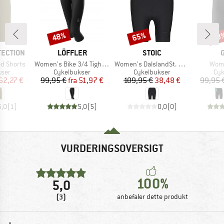
48%
65%
20
Rabat
Rabat
Raba
MÆRKE
MÆRKE
TECTION
LÖFFLER
STOIC
Artikel
Artikel
Artik
d Shorts
Women's Bike 3/4 Tights Basic
Women's DalslandSt. Gravel Short Tight
Wome
gruppe
Produktgruppe
Produktgruppe
Pro
kser
Cykelbukser
Cykelbukser
Cyk
is
dsat pris
Pris
Nedsat pris
Pris
Nedsat pris
62,27 €
99,95 €
fra
51,97 €
109,95 €
38,48 €
99,95 
5,0
(
1
)
5,0
(
5
)
0,0
(
0
)
VURDERINGSOVERSIGT
100%
5,0
(3)
anbefaler dette produkt