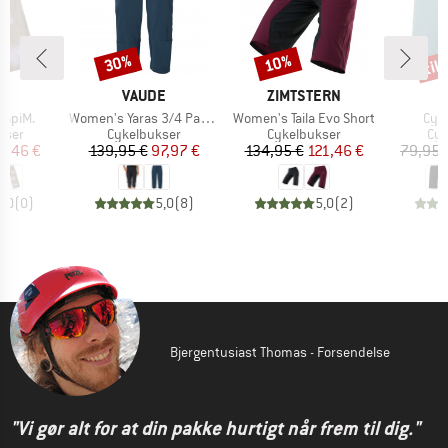
til
30%
10%
Rabat
Rabat
Raba
E
MÆRKE
MÆRKE
JA
VAUDE
ZIMTSTERN
Artikel
Artikel
Arti
rapiM.
Women's Yaras 3/4 Pants
Women's Taila Evo Short
Cycl
ruppe
Produktgruppe
Produktgruppe
Pro
kser
Cykelbukser
Cykelbukser
Cyk
is
dsat pris
Pris
Nedsat pris
Pris
Nedsat pris
2,46 €
139,95 €
97,97 €
134,95 €
121,46 €
79,95 
0,0
(
0
)
5,0
(
8
)
5,0
(
2
)
Bjergentusiast Thomas - Forsendelse
"Vi gør alt for at din pakke hurtigt når frem til dig."