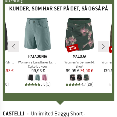
klar til dig:
KUNDER, SOM HAR SET PÅ DET, SÅ OGSÅ PÅ
til
25%
Rabat
Raba
KE
E
MÆRKE
PATAGONIA
MÆRKE
MALOJA
M
O
Shorts II
Artikel
Women's Landfarer Bike Shorts
Artikel
Women's GermerM.
Artikel
Women's Sequ
gruppe
kser
Produktgruppe
Cykelbukser
Produktgruppe
Skort
Pro
Cyk
is
dsat pris
90,97 €
99,95 €
Pris
99,95 €
Pris
Nedsat pris
74,96 €
139,95 
0,0
(
0
)
5,0
(
1
)
4,7
(
26
)
CASTELLI
-
Unlimited Baggy Short -