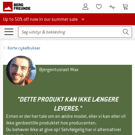
Til kundekontoen
Til 
Til huskesedlen.
Til produk
Up to 50% off now in our summer sale
Up to 50% off now in our summer sale »
Korte cykelbukser
Bjergentusiast Max
"DETTE PRODUKT KAN IKKE LÆNGERE
LEVERES."
Enten er der her tale om en ældre model, eller vi kan eller vil
ikke genbestille produktet hos producenten.
Du behøver ikke at give op! Selvfølgelig har vi alternativer