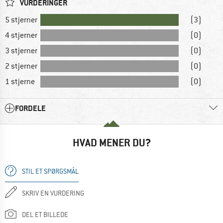
VURDERINGER
5 stjerner
(3)
4 stjerner
(0)
3 stjerner
(0)
2 stjerner
(0)
1 stjerne
(0)
FORDELE
HVAD MENER DU?
STIL ET SPØRGSMÅL
SKRIV EN VURDERING
DEL ET BILLEDE