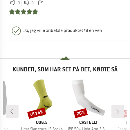
0
0
Ja, jeg ville anbefale produktet til en ven
KUNDER, SOM HAR SET PÅ DET, KØBTE SÅ
til 15%
20%
25
Rabat
Rabat
Raba
E
MÆRKE
MÆRKE
M
O
Q36.5
CASTELLI
C
Artikel
Artikel
Artikel
itivo
Ultra Signature 17 Socks
UPF 50+ Light Arm 3 Sleeves
Castell