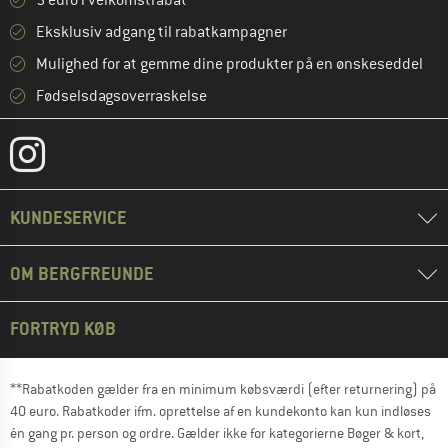
5 euro i velkomstrabat **
Eksklusiv adgang til rabatkampagner
Mulighed for at gemme dine produkter på en ønskeseddel
Fødselsdagsoverraskelse
KUNDESERVICE
OM BERGFREUNDE
FORTRYD KØB
**Rabatkoden gælder fra en minimum købsværdi (efter returnering) på
40 euro. Rabatkoder ifm. oprettelse af en kundekonto kan kun indløses
én gang pr. person og ordre. Gælder ikke for kategorierne Bøger & kort,