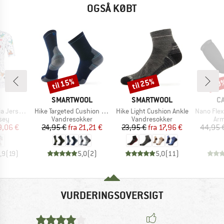
OGSÅ KØBT
til 15%
til 25%
20
Rabat
Rabat
Raba
RKE
MÆRKE
MÆRKE
M
SMARTWOOL
SMARTWOOL
C
Artikel
Artikel
Artikel
y Graphics
Hike Targeted Cushion Mid Crew Socks
Hike Light Cushion Ankle
Nano Fle
gruppe
Produktgruppe
Produktgruppe
Pro
sey
Vandresokker
Vandresokker
Ar
is
dsat pris
Pris
Nedsat pris
Pris
Nedsat pris
9,06 €
24,95 €
fra
21,21 €
23,95 €
fra
17,96 €
44,95 
,9
(
19
)
5,0
(
2
)
5,0
(
11
)
VURDERINGSOVERSIGT