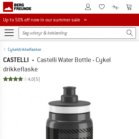
Til kundekontoen
Til 
Til huskesedlen.
Til produk
Up to 50% off now in our summer sale
Up to 50% off now in our summer sale »
Cykeldrikkeflasker
CASTELLI
-
Castelli Water Bottle - Cykel
drikkeflaske
4,0
(5)