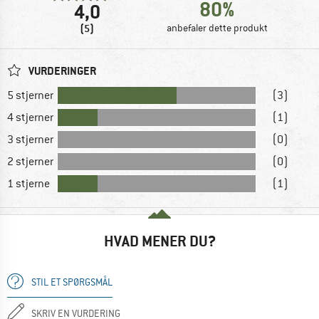
80%
4,0
(5)
anbefaler dette produkt
VURDERINGER
5 stjerner
(3)
4 stjerner
(1)
3 stjerner
(0)
2 stjerner
(0)
1 stjerne
(1)
HVAD MENER DU?
STIL ET SPØRGSMÅL
SKRIV EN VURDERING