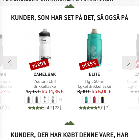
KUNDER, SOM HAR SET PÅ DET, SÅ OGSÅ PÅ
til 20%
til 25%
20
Rabat
Rabat
Raba
MÆRKE
MÆRKE
M
BAK
CAMELBAK
ELITE
C
Artikel
Artikel
Artikel
ustom
Podium Chill
Fly 550 ml
Cloud 
ppe
Produktgruppe
Produktgruppe
Produ
eflaske
Drikkeflaske
Cykel drikkeflaske
Cykel 
is
dsat pris
Pris
Nedsat pris
Pris
Nedsat pris
,77 €
17,95 €
fra
14,36 €
8,00 €
fra
6,00 €
9,9
+
9
0,0
(
0
)
4,2
(
22
)
5,0
(
2
)
KUNDER, DER HAR KØBT DENNE VARE, HAR