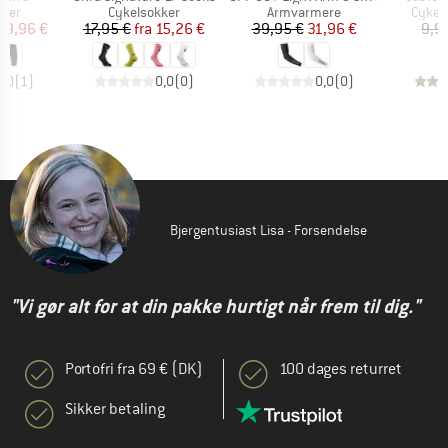
gruppe
Produktgruppe
Produktgruppe
Produ
kser
Cykelsokker
Armvarmere
Cykel 
is
dsat pris
Pris
Nedsat pris
Pris
Nedsat pris
79,96 €
17,95 €
fra
15,26 €
39,95 €
31,96 €
9,9
5,0
(
1
)
0,0
(
0
)
0,0
(
0
)
Bjergentusiast Lisa - Forsendelse
"Vi gør alt for at din pakke hurtigt når frem til dig."
Portofri fra 69 € (DK)
100 dages returret
Sikker betaling