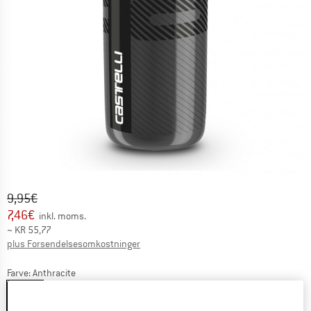
Original pris :
Pris:
9,95
€
7,46
€
inkl. moms.
~
KR
55,77
Oplysninger om forsendelsesomkostninge
plus Forsendelsesomkostninger
Farve:
Anthracite