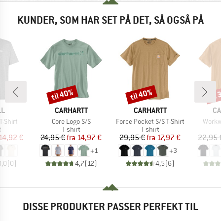
KUNDER, SOM HAR SET PÅ DET, SÅ OGSÅ PÅ
til 40%
til 40%
til
Rabat
Rabat
Raba
E
MÆRKE
MÆRKE
M
LL
CARHARTT
CARHARTT
CA
Artikel
Artikel
Artikel
T-Shirt
Core Logo S/S
Force Pocket S/S T-Shirt
Workw
ktgruppe
Produktgruppe
Produktgruppe
t
T-shirt
T-shirt
is
dsat pris
Pris
Nedsat pris
Pris
Nedsat pris
14,92 €
24,95 €
fra
14,97 €
29,95 €
fra
17,97 €
22,95 
+
1
+
3
0,0
(
0
)
4,7
(
12
)
4,5
(
6
)
DISSE PRODUKTER PASSER PERFEKT TIL