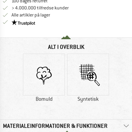
Gå til returretten her Åbnes i en infoboks
100 dages returret
> 4.000.000 tilfredse kunder
Alle artikler på lager
Vi er Trustpilot-certificeret - oplysningerne får du
ALT I OVERBLIK
Bomuld
Syntetisk
MATERIALEINFORMATIONER & FUNKTIONER