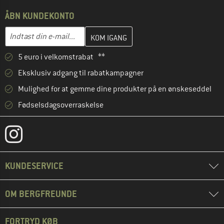
ÅBN KUNDEKONTO
Indtast din e-mailadresse her, og opret i næste trin din kundekon
E-mail-adresse
5 euro i velkomstrabat **
Eksklusiv adgang til rabatkampagner
Mulighed for at gemme dine produkter på en ønskeseddel
Fødselsdagsoverraskelse
KUNDESERVICE
OM BERGFREUNDE
FORTRYD KØB