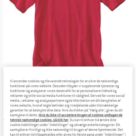
Vi anvender cookies og tilsvarende teknologier for at sikre de nødvendige
Detaljevisning
funktioner på vores website. Desuden tilbyder vi supplerende tjenester og
funktioner og analyserer vores datatrafik for at personalisere indhold og
reklamer og stille social media-funktioner til rådighed. Derved får vores social
media-, reklame- og analysepartnere også information om din benyttelse af
vores website, hvoraf nogle befinder sig i tredjelande uden tilstrækkelige
garantier for at beskytte dine data. Hvis du klikker på "Vælg alle", giver du dit
samtykke til dette.
Hvis du ikke vil acceptere brugen af cookies undtagen de
Original pris :
Pris:
24,95
€
teknisk nødvendige cookies, så klik her
. Du kan til enhver tid ændre dine
cookie-indstillinger under "Indstillinger" og udvælge enkelte kategorier. Dit
14,97
€
inkl. moms.
samtykke er frivilligt og ikke nødvendigt til brugen af denne hjemmeside. Det
~
KR
111,91
kan til enhver tid tilbagekaldes eller gives for første gang under "Indstillinger" i