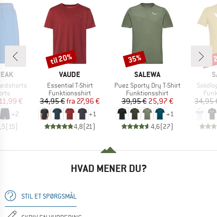
til 20%
til
35%
Rabat
Rabat
Raba
MÆRKE
MÆRKE
M
PEAK
VAUDE
SALEWA
S
Artikel
Artikel
Artikel
ardshorts
Essential T-Shirt
Puez Sporty Dry T-Shirt
Solidlo
gruppe
Produktgruppe
Produktgruppe
Prod
orts
Funktionsshirt
Funktionsshirt
Funk
is
dsat pris
Pris
Nedsat pris
Pris
Nedsat pris
11,99 €
34,95 €
fra
27,96 €
39,95 €
25,97 €
34,95 
+
2
+
1
+
1
,5
(
15
)
4,8
(
21
)
4,6
(
27
)
HVAD MENER DU?
STIL ET SPØRGSMÅL