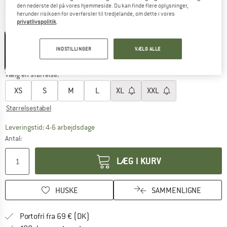
Oplysninger om forsendelsesomkostninge
plus Forsendelsesomkostninger
den nederste del på vores hjemmeside. Du kan finde flere oplysninger,
herunder risikoen for overførsler til tredjelande, om dette i vores
privatlivspolitik
.
Farve:
Industry Red
INDSTILLINGER
VÆLG ALLE
40%
Vælg en størrelse:
XS
S
M
L
XL
XXL
Størrelsestabel
Linket åbnes i en infoboks og indeholder he
Leveringstid: 4-6 arbejdsdage
Antal:
LÆG I KURV
HUSKE
SAMMENLIGNE
Find oplysninger om forsendelse her! Åb
Portofri fra 69 € (DK)