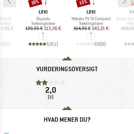
15%
35
Rabat
Rabat
Raba
19%
KE
MÆRKE
MÆRKE
M
LEKI
LEKI
S
Artikel
Artikel
Artikel
X.One SL
Skysolo
Makalu FX TA Compact
Quest Carbon
uppe
Produktgruppe
Produktgruppe
Pro
-stokke
Trekkingstave
Trekkingstave
Tre
is
dsat pris
Pris
Nedsat pris
Pris
Nedsat pris
53,86 €
139,95 €
113,36 €
164,95 €
140,21 €
159,95
3,0
(
2
)
5,0
(
1
)
0,0
(
0
)
VURDERINGSOVERSIGT
2,0
(2)
HVAD MENER DU?