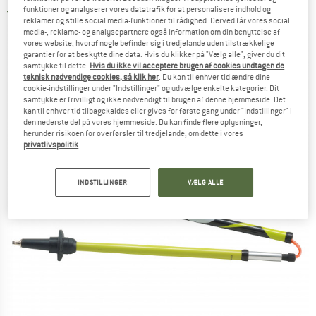
funktioner og analyserer vores datatrafik for at personalisere indhold og
2,0
(2)
reklamer og stille social media-funktioner til rådighed. Derved får vores social
media-, reklame- og analysepartnere også information om din benyttelse af
vores website, hvoraf nogle befinder sig i tredjelande uden tilstrækkelige
garantier for at beskytte dine data. Hvis du klikker på "Vælg alle", giver du dit
samtykke til dette.
Hvis du ikke vil acceptere brugen af cookies undtagen de
teknisk nødvendige cookies, så klik her
. Du kan til enhver tid ændre dine
cookie-indstillinger under "Indstillinger" og udvælge enkelte kategorier. Dit
samtykke er frivilligt og ikke nødvendigt til brugen af denne hjemmeside. Det
kan til enhver tid tilbagekaldes eller gives for første gang under "Indstillinger" i
den nederste del på vores hjemmeside. Du kan finde flere oplysninger,
herunder risikoen for overførsler til tredjelande, om dette i vores
privatlivspolitik
.
INDSTILLINGER
VÆLG ALLE