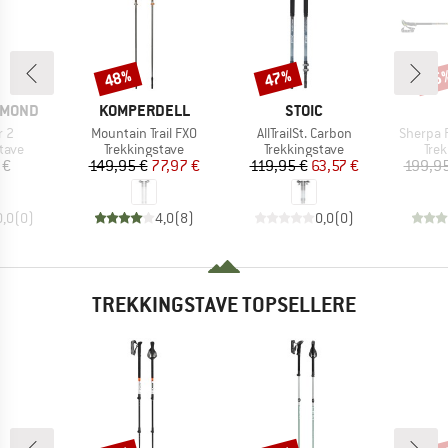
48%
47%
35
Rabat
Rabat
Raba
MÆRKE
MÆRKE
AMOND
KOMPERDELL
STOIC
Artikel
Artikel
Artikel
r 2
Mountain Trail FXO
AllTrailSt. Carbon
Sherpa 
ruppe
Produktgruppe
Produktgruppe
Pro
tave
Trekkingstave
Trekkingstave
Tre
is
Pris
Nedsat pris
Pris
Nedsat pris
 €
149,95 €
77,97 €
119,95 €
63,57 €
199,95
0,0
(
0
)
4,0
(
8
)
0,0
(
0
)
TREKKINGSTAVE TOPSELLERE