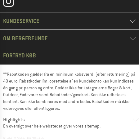
KUNDESERVICE
OM BERGFREUNDE
FORTRYD KØB
**Rabatkoden gælder fra en minimum købsværdi (efter returnering) på
40 euro. Rabatkoder ifm. oprettelse af en kundekonto kan kun indløses
én gang pr. person og ordre. Gælder ikke for kategorierne Bøger & kort,
Outdoor, Fødevarer samt Rabatkoder/gavekort. Kan ikke udbetales
kontant. Kan ikke kombineres med andre koder. Rabatkoden må ikke
videregives eller offentliggøres.
Highlights
En oversigt over hele webstedet giver vores
sitemap
.
BuildID XNAu5629cfyk