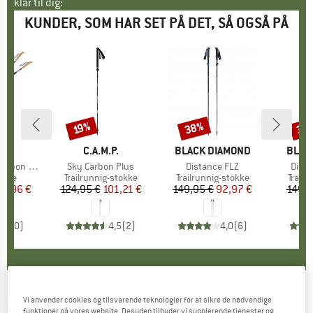
klar til dig:
KUNDER, SOM HAR SET PÅ DET, SÅ OGSÅ PÅ
38%
35
19%
Rabat
Rabat
Raba
KE
A
MÆRKE
C.A.M.P.
MÆRKE
BLACK DIAMOND
MÆR
BLAC
 Adjustable
Artikel
Sky Carbon Plus
Artikel
Distance FLZ
Artike
Dista
ruppe
tave
Produktgruppe
Trailrunnig-stokke
Produktgruppe
Trailrunnig-stokke
Produ
Trailr
is
dsat pris
35,96 €
124,95 €
Pris
Nedsat pris
101,21 €
149,95 €
Pris
Nedsat pris
92,97 €
149,9
0,0
(
0
)
4,5
(
2
)
4,0
(
6
)
C.A.M.P.
-
Vi anvender cookies og tilsvarende teknologier for at sikre de nødvendige
Sky Carbon Evo - Trekkingstave
funktioner på vores website. Desuden tilbyder vi supplerende tjenester og