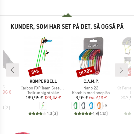
KUNDER, SOM HAR SET PÅ DET, SÅ OGSÅ PÅ
til 20%
35%
10
Rabat
Rabat
Raba
E
P.
MÆRKE
MÆRKE
M
KOMPERDELL
C.A.M.P.
C
ght
Artikel
Artikel
Artikel
Carbon FXP Team Green Foldable
Nano 22
Kit Ferrata Kine
is
dsat pris
6,96 €
Produktgruppe
Produktgruppe
Pr
Trailrunnig-stokke
Karabin med snaplås
Kl
Pris
Nedsat pris
Pris
Nedsat pris
189,95 €
123,47 €
8,95 €
fra
7,16 €
243,9
+
5
4,4
(
7
)
4,0
(
3
)
4,9
(
112
)