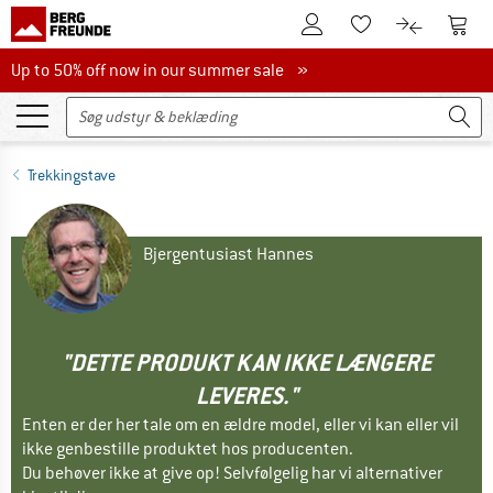
Til kundekontoen
Til 
Til huskesedlen.
Til produk
Up to 50% off now in our summer sale
Up to 50% off now in our summer sale »
Trekkingstave
Bjergentusiast Hannes
"DETTE PRODUKT KAN IKKE LÆNGERE
LEVERES."
Enten er der her tale om en ældre model, eller vi kan eller vil
ikke genbestille produktet hos producenten.
Du behøver ikke at give op! Selvfølgelig har vi alternativer