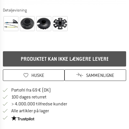
Detaljevisning
PRODUKTET KAN IKKE LÆNGERE LEVERES
HUSKE
SAMMENLIGNE
Find oplysninger om forsendelse her! Åb
Portofri fra 69 € (DK)
Gå til returretten her Åbnes i en infoboks
100 dages returret
> 4.000.000 tilfredse kunder
Alle artikler på lager
Vi er Trustpilot-certificeret - oplysningerne får du