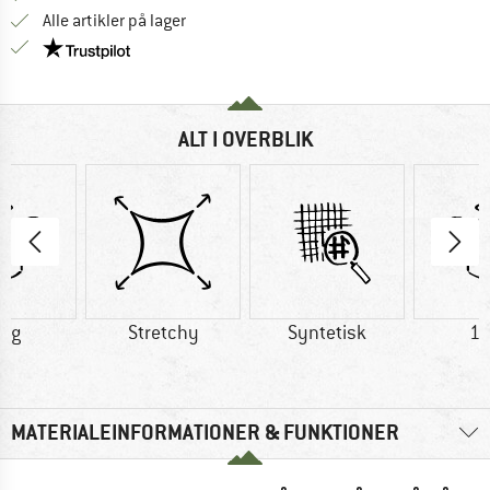
Alle artikler på lager
Vi er Trustpilot-certificeret - oplysningerne får du
ALT I OVERBLIK
0 g
Stretchy
Syntetisk
15
MATERIALEINFORMATIONER & FUNKTIONER