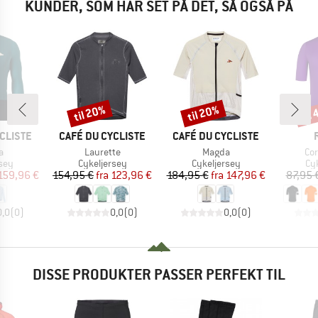
KUNDER, SOM HAR SET PÅ DET, SÅ OGSÅ PÅ
til 20%
til 20%
til
Rabat
Rabat
Raba
MÆRKE
MÆRKE
CLISTE
CAFÉ DU CYCLISTE
CAFÉ DU CYCLISTE
Artikel
Artikel
Art
a
Laurette
Magda
Co
gruppe
Produktgruppe
Produktgruppe
Pr
sey
Cykeljersey
Cykeljersey
Cy
is
dsat pris
Pris
Nedsat pris
Pris
Nedsat pris
159,96 €
154,95 €
fra
123,96 €
184,95 €
fra
147,96 €
87,95 
0,0
(
0
)
0,0
(
0
)
0,0
(
0
)
DISSE PRODUKTER PASSER PERFEKT TIL