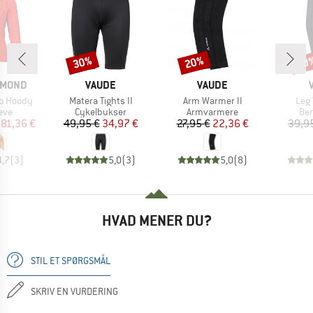
30%
20%
20
Rabat
Rabat
Raba
MÆRKE
MÆRKE
AMOND
VAUDE
VAUDE
Artikel
Artikel
Arti
ro Hoody
Matera Tights II
Arm Warmer II
Leg
gruppe
Produktgruppe
Produktgruppe
Pro
eve
Cykelbukser
Armvarmere
Be
is
dsat pris
Pris
Nedsat pris
Pris
Nedsat pris
81,36 €
49,95 €
34,97 €
27,95 €
22,36 €
39,9
4,7
(
3
)
5,0
(
3
)
5,0
(
8
)
HVAD MENER DU?
STIL ET SPØRGSMÅL
SKRIV EN VURDERING