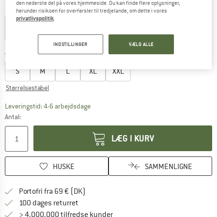
den nederste del på vores hjemmeside. Du kan finde flere oplysninger,
Farve:
Eclipse Navy
herunder risikoen for overførsler til tredjelande, om dette i vores
privatlivspolitik
.
20%
INDSTILLINGER
VÆLG ALLE
Vælg en størrelse:
S
M
L
XL
XXL
Størrelsestabel
Linket åbnes i en infoboks og indeholder he
Leveringstid: 4-6 arbejdsdage
Antal:
LÆG I KURV
HUSKE
SAMMENLIGNE
Find oplysninger om forsendelse her! Åb
Portofri fra 69 € (DK)
Gå til returretten her Åbnes i en infoboks
100 dages returret
> 4.000.000 tilfredse kunder