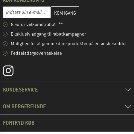
Indtast din e-mailadresse her, og opret i næste trin din kundekon
E-mail-adresse
5 euro i velkomstrabat **
Eksklusiv adgang til rabatkampagner
Mulighed for at gemme dine produkter på en ønskeseddel
Fødselsdagsoverraskelse
KUNDESERVICE
OM BERGFREUNDE
FORTRYD KØB