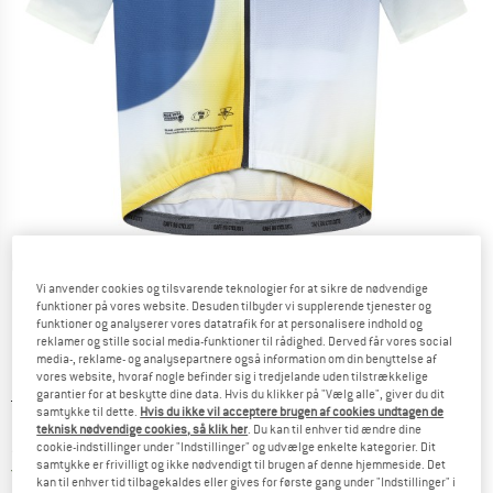
Detaljevisning
Vi anvender cookies og tilsvarende teknologier for at sikre de nødvendige
funktioner på vores website. Desuden tilbyder vi supplerende tjenester og
funktioner og analyserer vores datatrafik for at personalisere indhold og
reklamer og stille social media-funktioner til rådighed. Derved får vores social
media-, reklame- og analysepartnere også information om din benyttelse af
vores website, hvoraf nogle befinder sig i tredjelande uden tilstrækkelige
garantier for at beskytte dine data. Hvis du klikker på "Vælg alle", giver du dit
Original pris :
Pris:
174,95
€
samtykke til dette.
Hvis du ikke vil acceptere brugen af cookies undtagen de
139,96
€
inkl. moms.
teknisk nødvendige cookies, så klik her
. Du kan til enhver tid ændre dine
cookie-indstillinger under "Indstillinger" og udvælge enkelte kategorier. Dit
~
KR
1.046,24
samtykke er frivilligt og ikke nødvendigt til brugen af denne hjemmeside. Det
Danmark. Oplysninger om forsendelse
Gratis forsendelse
(DK)
kan til enhver tid tilbagekaldes eller gives for første gang under "Indstillinger" i