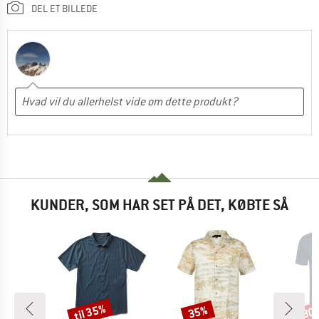
DEL ET BILLEDE
KUNDER, SOM HAR SET PÅ DET, KØBTE SÅ
til 35%
35%
30
Rabat
Rabat
Raba