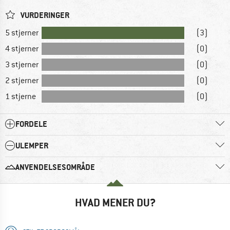
VURDERINGER
5 stjerner
(3)
4 stjerner
(0)
3 stjerner
(0)
2 stjerner
(0)
1 stjerne
(0)
FORDELE
ULEMPER
ANVENDELSESOMRÅDE
HVAD MENER DU?