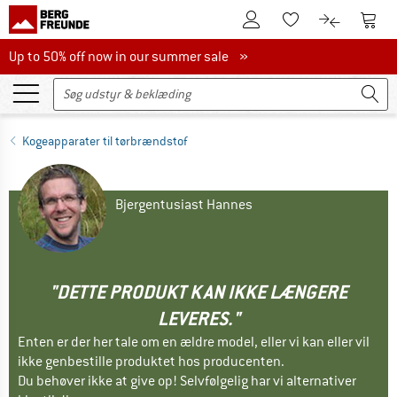
Til kundekontoen
Til 
Til huskesedlen.
Til produk
Up to 50% off now in our summer sale
Up to 50% off now in our summer sale »
Kogeapparater til tørbrændstof
Bjergentusiast Hannes
"DETTE PRODUKT KAN IKKE LÆNGERE
LEVERES."
Enten er der her tale om en ældre model, eller vi kan eller vil
ikke genbestille produktet hos producenten.
Du behøver ikke at give op! Selvfølgelig har vi alternativer