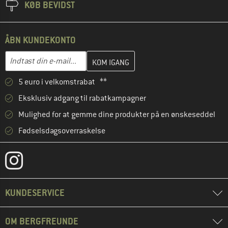
KØB BEVIDST
ÅBN KUNDEKONTO
Indtast din e-mailadresse her, og opret i næste trin din kundekon
E-mail-adresse
5 euro i velkomstrabat **
Eksklusiv adgang til rabatkampagner
Mulighed for at gemme dine produkter på en ønskeseddel
Fødselsdagsoverraskelse
KUNDESERVICE
OM BERGFREUNDE