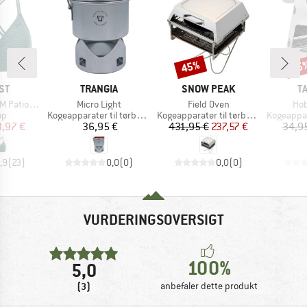
45%
15
Rabat
Raba
E
MÆRKE
MÆRKE
M
ST
TRANGIA
SNOW PEAK
T
Artikel
Artikel
Arti
 Triangle
Micro Light
Field Oven
Hob
tgruppe
Produktgruppe
Produktgruppe
Produktg
op
Kogeapparater til tørbrændstof
Kogeapparater til tørbrændstof
Kogeapparater
is
dsat pris
Pris
Pris
Nedsat pris
3,97 €
36,95 €
431,95 €
237,57 €
34,9
,9
(
23
)
0,0
(
0
)
0,0
(
0
)
VURDERINGSOVERSIGT
100%
5,0
(3)
anbefaler dette produkt