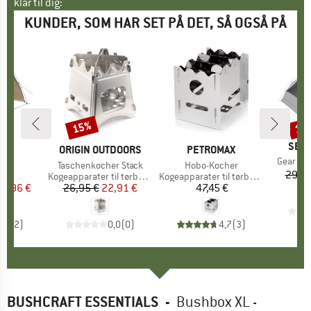
klar til dig:
KUNDER, SOM HAR SET PÅ DET, SÅ OGSÅ PÅ
15%
15
Rabat
Raba
MÆR
SEA 
KE
E
MÆRKE
ORIGIN OUTDOORS
MÆRKE
PETROMAX
Artikel
Gear Lof
an
Artikel
Taschenkocher Stack
Artikel
Hobo-Kocher
29,95
ktgruppe
t
Produktgruppe
Kogeapparater til tørbrændstof
Produktgruppe
Kogeapparater til tørbrændstof
is
dsat pris
19,96 €
26,95 €
Pris
Nedsat pris
22,91 €
47,45 €
Pris
5,0
(
2
)
0,0
(
0
)
4,7
(
3
)
BUSHCRAFT ESSENTIALS
-
Bushbox XL -