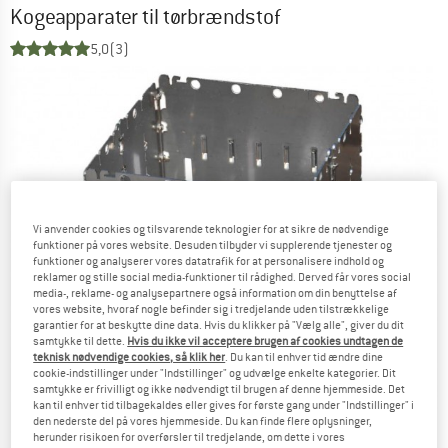
Kogeapparater til tørbrændstof
5,0
(3)
Vi anvender cookies og tilsvarende teknologier for at sikre de nødvendige
funktioner på vores website. Desuden tilbyder vi supplerende tjenester og
funktioner og analyserer vores datatrafik for at personalisere indhold og
reklamer og stille social media-funktioner til rådighed. Derved får vores social
media-, reklame- og analysepartnere også information om din benyttelse af
vores website, hvoraf nogle befinder sig i tredjelande uden tilstrækkelige
garantier for at beskytte dine data. Hvis du klikker på "Vælg alle", giver du dit
samtykke til dette.
Hvis du ikke vil acceptere brugen af cookies undtagen de
teknisk nødvendige cookies, så klik her
. Du kan til enhver tid ændre dine
cookie-indstillinger under "Indstillinger" og udvælge enkelte kategorier. Dit
samtykke er frivilligt og ikke nødvendigt til brugen af denne hjemmeside. Det
kan til enhver tid tilbagekaldes eller gives for første gang under "Indstillinger" i
den nederste del på vores hjemmeside. Du kan finde flere oplysninger,
herunder risikoen for overførsler til tredjelande, om dette i vores