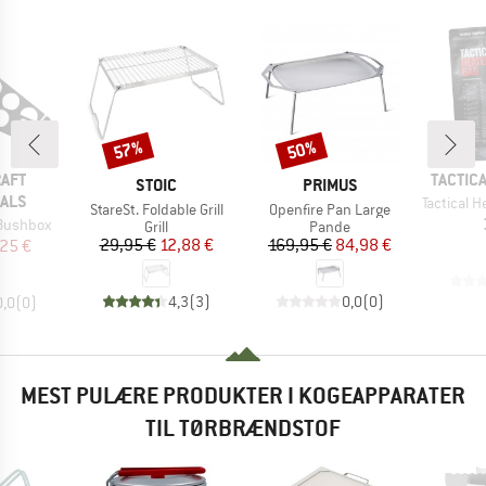
57%
50%
Rabat
Rabat
MÆRKE
AFT
TACTIC
MÆRKE
MÆRKE
STOIC
PRIMUS
IALS
Artikel
Tactical Heate
Artikel
Artikel
StareSt. Foldable Grill
Openfire Pan Large
 Bushbox
Produktgruppe
Produktgruppe
Grill
Pande
Pris
Nedsat pris
Pris
Nedsat pris
is
dsat pris
29,95 €
12,88 €
169,95 €
84,98 €
25 €
4,3
(
3
)
0,0
(
0
)
0,0
(
0
)
MEST PULÆRE PRODUKTER I KOGEAPPARATER
TIL TØRBRÆNDSTOF