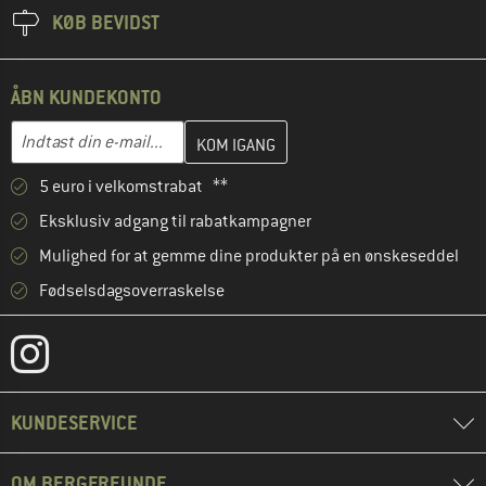
KØB BEVIDST
ÅBN KUNDEKONTO
Indtast din e-mailadresse her, og opret i næste trin din kundekon
E-mail-adresse
5 euro i velkomstrabat **
Eksklusiv adgang til rabatkampagner
Mulighed for at gemme dine produkter på en ønskeseddel
Fødselsdagsoverraskelse
KUNDESERVICE
OM BERGFREUNDE