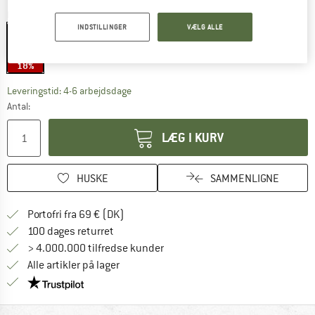
Farve:
Matte Black / Smoke / Silver Mirror
INDSTILLINGER
VÆLG ALLE
18%
Linket åbnes i en infoboks og indeholder he
Leveringstid: 4-6 arbejdsdage
Antal:
LÆG I KURV
HUSKE
SAMMENLIGNE
Find oplysninger om forsendelse her! Åb
Portofri fra 69 € (DK)
Gå til returretten her Åbnes i en infoboks
100 dages returret
> 4.000.000 tilfredse kunder
Alle artikler på lager
Vi er Trustpilot-certificeret - oplysningerne får du