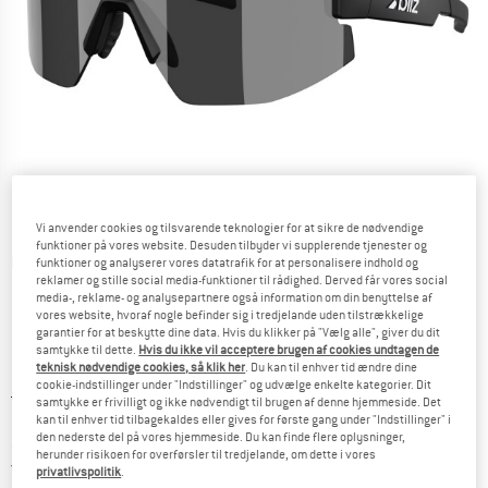
Vi anvender cookies og tilsvarende teknologier for at sikre de nødvendige
funktioner på vores website. Desuden tilbyder vi supplerende tjenester og
Detaljevisning
funktioner og analyserer vores datatrafik for at personalisere indhold og
reklamer og stille social media-funktioner til rådighed. Derved får vores social
media-, reklame- og analysepartnere også information om din benyttelse af
vores website, hvoraf nogle befinder sig i tredjelande uden tilstrækkelige
garantier for at beskytte dine data. Hvis du klikker på "Vælg alle", giver du dit
samtykke til dette.
Hvis du ikke vil acceptere brugen af cookies undtagen de
teknisk nødvendige cookies, så klik her
. Du kan til enhver tid ændre dine
cookie-indstillinger under "Indstillinger" og udvælge enkelte kategorier. Dit
Original pris :
Pris:
88,95
€
samtykke er frivilligt og ikke nødvendigt til brugen af denne hjemmeside. Det
72,94
€
kan til enhver tid tilbagekaldes eller gives for første gang under "Indstillinger" i
inkl. moms.
den nederste del på vores hjemmeside. Du kan finde flere oplysninger,
~
KR
545,27
herunder risikoen for overførsler til tredjelande, om dette i vores
Danmark. Oplysninger om forsendelse
Gratis forsendelse
(DK)
privatlivspolitik
.