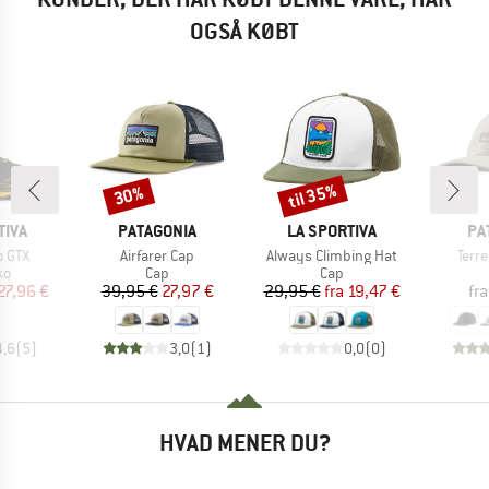
OGSÅ KØBT
til 35%
30%
Rabat
Rabat
MÆRKE
MÆRKE
MÆ
TIVA
PATAGONIA
LA SPORTIVA
PA
Artikel
Artikel
Artik
o GTX
Airfarer Cap
Always Climbing Hat
Terr
tgruppe
Produktgruppe
Produktgruppe
ko
Cap
Cap
is
dsat pris
Pris
Nedsat pris
Pris
Nedsat pris
27,96 €
39,95 €
27,97 €
29,95 €
fra
19,47 €
fra
4,6
(
5
)
3,0
(
1
)
0,0
(
0
)
HVAD MENER DU?