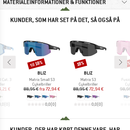
MATERIALEINFORMATIONER & FUNKTIONER
KUNDER, SOM HAR SET PÅ DET, SÅ OGSÅ PÅ
til 18%
Rabat
Rabat
Raba
18%
18
KE
MÆRKE
MÆRKE
BLIZ
BLIZ
Artikel
Artikel
Artik
 Cat. 3
Matrix Small S3
Matrix S3
Fusi
gruppe
Produktgruppe
Produktgruppe
Pr
ller
Cykelbriller
Cykelbriller
Cyk
is
dsat pris
Pris
Nedsat pris
Pris
Nedsat pris
4,21 €
88,95 €
fra
72,94 €
88,95 €
72,94 €
98,9
0,0
(
0
)
0,0
(
0
)
0,0
(
0
)
KUNDER, DER HAR KØBT DENNE VARE, HAR