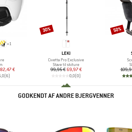
30%
50%
Rabat
Rabat
+
1
KE
MÆRKE
LEKI
Artikel
Art
ure
Civetta Pro Exclusive
Sc
tgruppe
Produktgruppe
P
lm
Stave til skiture
S
is
dsat pris
Pris
Nedsat pris
82,47 €
99,95 €
69,97 €
109,9
5,0
(
6
)
0,0
(
0
)
GODKENDT AF ANDRE BJERGVENNER