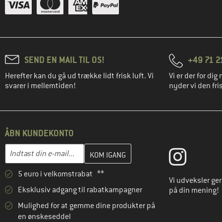
SEND EN MAIL TIL OS!
+49 71 2
Herefter kan du gå ud trække lidt frisk luft. Vi
Vi er der for dig 
svarer i mellemtiden!
nyder vi den fris
ÅBN KUNDEKONTO
Indtast din e-mailadresse her, og opret i næste trin din kundekon
E-mail-adresse
5 euro i velkomstrabat **
Vi udveksler ge
Eksklusiv adgang til rabatkampagner
på din mening!
Mulighed for at gemme dine produkter på
en ønskeseddel