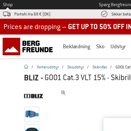
Til
Shop
Spørg Bergfreun
Portofri fra 69 € (DK)
Sikker beta
Up to 50% off now in our summer sale
Beklædning
Sko
Udstyr
Hjemmeside
/
Vinterudstyr
/
Skiudstyr
/
Skibriller
/
G001 Cat.
BLIZ
-
G001 Cat.3 VLT 15% - Skibril