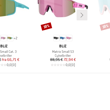
Rabat
Rabat
18%
18%
+
2
MÆRKE
MÆRKE
BLIZ
BLIZ
l
Artikel
Small Cat. 3
Matrix Small S3
oduktgruppe
Produktgruppe
elbriller
Cykelbriller
Pris
Nedsat pris
Pris
Nedsat pris
€
fra
66,71 €
88,95 €
72,94 €
0,0
(
0
)
0,0
(
0
)