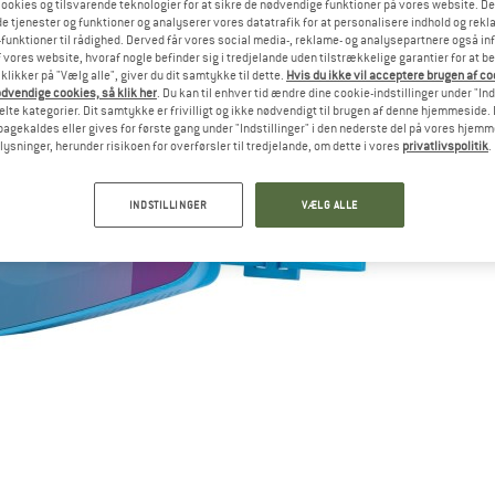
ookies og tilsvarende teknologier for at sikre de nødvendige funktioner på vores website. D
e tjenester og funktioner og analyserer vores datatrafik for at personalisere indhold og rekla
funktioner til rådighed. Derved får vores social media-, reklame- og analysepartnere også in
 vores website, hvoraf nogle befinder sig i tredjelande uden tilstrækkelige garantier for at b
 klikker på "Vælg alle", giver du dit samtykke til dette.
Hvis du ikke vil acceptere brugen af c
dvendige cookies, så klik her
. Du kan til enhver tid ændre dine cookie-indstillinger under "Ind
te kategorier. Dit samtykke er frivilligt og ikke nødvendigt til brugen af denne hjemmeside. D
lbagekaldes eller gives for første gang under "Indstillinger" i den nederste del på vores hjem
plysninger, herunder risikoen for overførsler til tredjelande, om dette i vores
privatlivspolitik
.
INDSTILLINGER
VÆLG ALLE