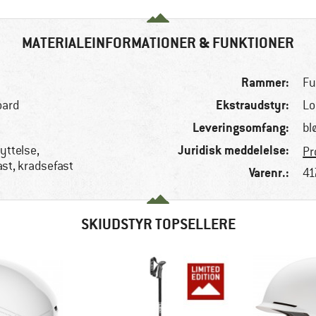
MATERIALEINFORMATIONER & FUNKTIONER
Rammer:
Fu
Ekstraudstyr:
oard
Lo
Leveringsomfang:
bl
Juridisk meddelelse:
yttelse,
Pr
ast, kradsefast
Varenr.:
41
SKIUDSTYR TOPSELLERE