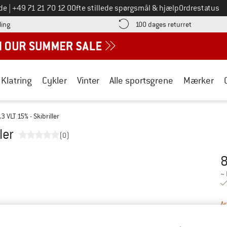
Ring til os på
de
|
+49 71 21 70 12 0
Ofte stillede spørgsmål & hjælp
Ordrestatus
Find betalingsoplysningerne her! Åbnes i en infoboks
Gå til retur
ling
100 dages returret
Klatring
Cykler
Vinter
Alle sportsgrene
Mærker
3 VLT 15% - Skibriller
ler
(0)
8
Pr
~
Ar