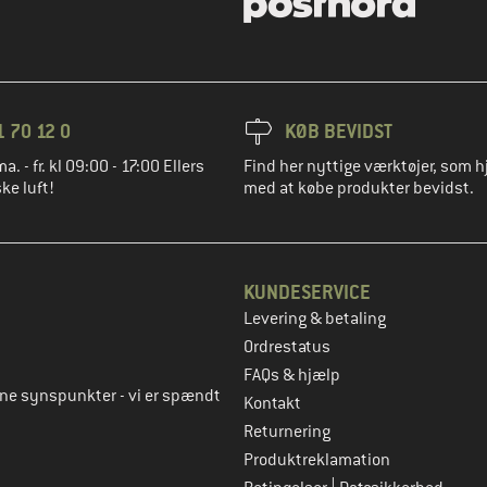
1 70 12 0
KØB BEVIDST
ma. - fr. kl 09:00 - 17:00 Ellers
Find her nyttige værktøjer, som h
ke luft!
med at købe produkter bevidst.
KUNDESERVICE
Levering & betaling
to
Ordrestatus
FAQs & hjælp
rne synspunkter - vi er spændt
Kontakt
Returnering
Produktreklamation