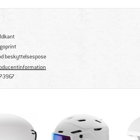
ldkant
goprint
ød beskyttelsespose
oducentinformation
7-3967