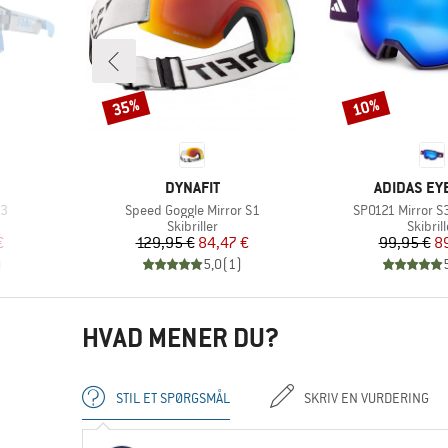
35%
10%
Rabat
Rabat
MÆRKE
MÆRKE
DYNAFIT
ADIDAS E
Artikel
Artikel
 3
Speed Goggle Mirror S1
SP0121 Mirror S
pe
Produktgruppe
Produk
Skibriller
Skibrill
 pris
Pris
Nedsat pris
Pr
Ne
€
129,95 €
84,47 €
99,95 €
8
)
5,0
(
1
)
HVAD MENER DU?
STIL ET SPØRGSMÅL
SKRIV EN VURDERING