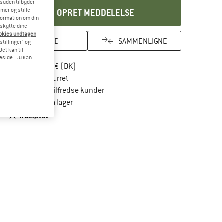
esuden tilbyder
mer og stille
OPRET MEDDELELSE
formation om din
eskytte dine
ookies undtagen
HUSKE
SAMMENLIGNE
stillinger" og
et kan til
meside. Du kan
Find oplysninger om forsendelse her! Åbnes
Portofri fra 69 € (DK)
Gå til returretten her Åbnes i en infoboks
100 dages returret
> 4.000.000 tilfredse kunder
Alle artikler på lager
Vi er Trustpilot-certificeret - oplysningerne får du her