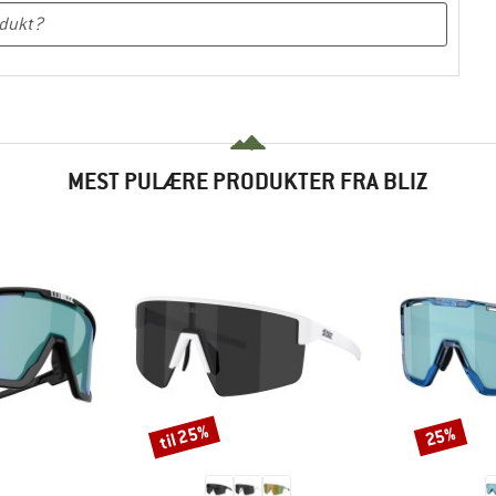
MEST PULÆRE PRODUKTER FRA BLIZ
til 25%
25%
Rabat
Rabat