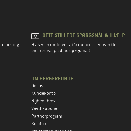
OFTE STILLEDE SPØRGSMÅL & HJÆLP
jælper dig
Hvis vi er undervejs, får du her til enhver tid
online svar på dine spøgsmål!
OM BERGFREUNDE
Om os
Kundekonto
Nyhedsbrev
Værdikuponer
Partnerprogram
Kolofon