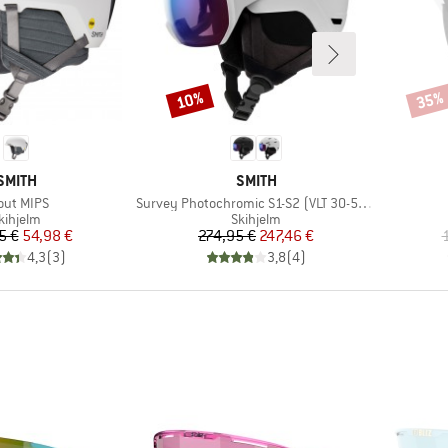
10%
35%
Rabat
Rabat
MÆRKE
MÆRKE
SMITH
SMITH
ikel
Artikel
out MIPS
Survey Photochromic S1-S2 (VLT 30-50%)
roduktgruppe
Produktgruppe
kihjelm
Skihjelm
Pris
Nedsat pris
Pris
Nedsat pris
5 €
54,98 €
274,95 €
247,46 €
4,3
(
3
)
3,8
(
4
)