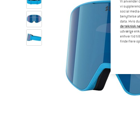
Vi anvender c
vi supplerend
social media-
benyttelse af
data. Hvis du
de teknisk nø
udvælge enkel
enhver tid ti
finde flere o