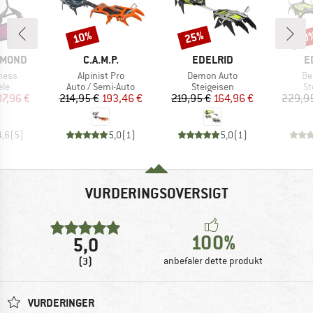
10%
25%
20
Rabat
Rabat
Raba
MÆRKE
MÆRKE
M
AMOND
C.A.M.P.
EDELRID
E
Artikel
Artikel
Art
ness
Alpinist Pro
Demon Auto
Be
tgruppe
Produktgruppe
Produktgruppe
Pr
ele
Auto / Semi-Auto
Steigeisen
St
is
dsat pris
Pris
Nedsat pris
Pris
Nedsat pris
07,96 €
214,95 €
193,46 €
219,95 €
164,96 €
229,9
4,6
(
5
)
5,0
(
1
)
5,0
(
1
)
VURDERINGSOVERSIGT
100%
5,0
(3)
anbefaler dette produkt
VURDERINGER