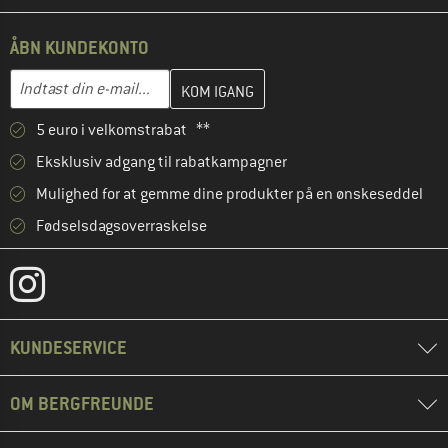
ÅBN KUNDEKONTO
Indtast din e-mailadresse her, og opret i næste trin din kundekon
E-mail-adresse
5 euro i velkomstrabat **
Eksklusiv adgang til rabatkampagner
Mulighed for at gemme dine produkter på en ønskeseddel
Fødselsdagsoverraskelse
KUNDESERVICE
OM BERGFREUNDE