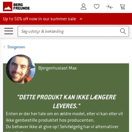
Til kundekontoen
Til 
Til huskesedlen.
Til produk
Up to 50% off now in our summer sale
Up to 50% off now in our summer sale »
Steigeisen
Bjergentusiast Max
"DETTE PRODUKT KAN IKKE LÆNGERE
LEVERES."
Enten er der her tale om en ældre model, eller vi kan eller vil
ikke genbestille produktet hos producenten.
Du behøver ikke at give op! Selvfølgelig har vi alternativer