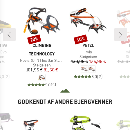
20%
10%
10
Rabat
Rabat
Raba
MÆRKE
MÆRKE
TIVA
CLIMBING
PETZL
Artikel
Art
 Evo
Irvis
Irv
TECHNOLOGY
tgruppe
Produktgruppe
Pr
sen
Steigeisen
St
Artikel
Nevis 10 Pt Flex Bar Stainless Steel
is
Pris
Nedsat pris
5 €
139,95 €
125,96 €
169,95
Produktgruppe
Steigeisen
Pris
Nedsat pris
101,95 €
81,56 €
5,0
(
2
)
5,0
(
2
)
5,0
(
5
)
GODKENDT AF ANDRE BJERGVENNER