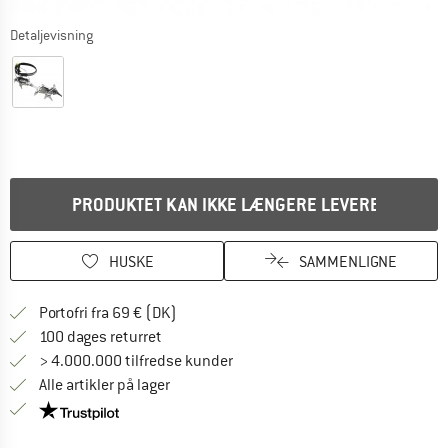
Detaljevisning
PRODUKTET KAN IKKE LÆNGERE LEVERES
HUSKE
SAMMENLIGNE
Find oplysninger om forsendelse her! Åb
Portofri fra 69 € (DK)
Gå til returretten her Åbnes i en infoboks
100 dages returret
> 4.000.000 tilfredse kunder
Alle artikler på lager
Vi er Trustpilot-certificeret - oplysningerne får du