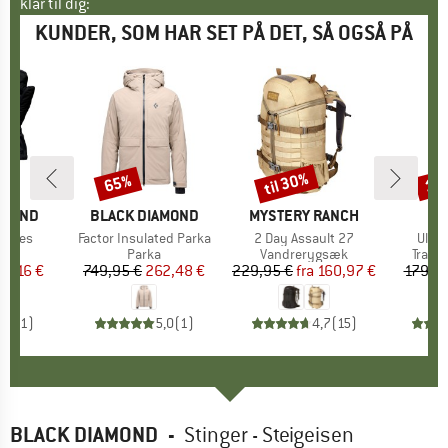
klar til dig:
KUNDER, SOM HAR SET PÅ DET, SÅ OGSÅ PÅ
til 30%
65%
15
Rabat
Rabat
Raba
AMOND
MÆRKE
BLACK DIAMOND
MÆRKE
MYSTERY RANCH
Gloves
Artikel
Factor Insulated Parka
Artikel
2 Day Assault 27
Artik
Ultra
tgruppe
er
Produktgruppe
Parka
Produktgruppe
Vandrerygsæk
Produ
Trailr
is
dsat pris
09,16 €
749,95 €
Pris
Nedsat pris
262,48 €
229,95 €
fra
Pris
Nedsat pris
160,97 €
179,95
4,0
(
1
)
5,0
(
1
)
4,7
(
15
)
BLACK DIAMOND
-
Stinger - Steigeisen