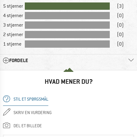
5 stjerner
(3)
4 stjerner
(0)
3 stjerner
(0)
2 stjerner
(0)
1 stjerne
(0)
FORDELE
HVAD MENER DU?
STIL ET SPØRGSMÅL
SKRIV EN VURDERING
DEL ET BILLEDE