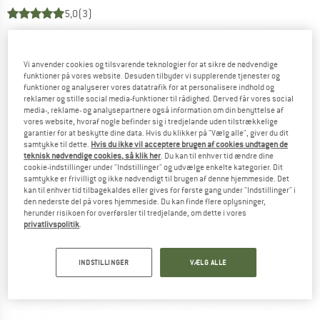
5,0
(3)
Vi anvender cookies og tilsvarende teknologier for at sikre de nødvendige
funktioner på vores website. Desuden tilbyder vi supplerende tjenester og
funktioner og analyserer vores datatrafik for at personalisere indhold og
reklamer og stille social media-funktioner til rådighed. Derved får vores social
media-, reklame- og analysepartnere også information om din benyttelse af
vores website, hvoraf nogle befinder sig i tredjelande uden tilstrækkelige
garantier for at beskytte dine data. Hvis du klikker på "Vælg alle", giver du dit
samtykke til dette.
Hvis du ikke vil acceptere brugen af cookies undtagen de
teknisk nødvendige cookies, så klik her
. Du kan til enhver tid ændre dine
cookie-indstillinger under "Indstillinger" og udvælge enkelte kategorier. Dit
samtykke er frivilligt og ikke nødvendigt til brugen af denne hjemmeside. Det
kan til enhver tid tilbagekaldes eller gives for første gang under "Indstillinger" i
den nederste del på vores hjemmeside. Du kan finde flere oplysninger,
herunder risikoen for overførsler til tredjelande, om dette i vores
privatlivspolitik
.
INDSTILLINGER
VÆLG ALLE