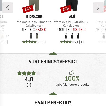
22%
10%
10
Rabat
Rabat
Raba
E
MÆRKE
MÆRKE
DE
BIORACER
ALÉ
Artikel
Artikel
Artikel
horts
Women's Icon Bibshorts
Women's Pr-E Strada 2.0 Bibshorts
Gravel 
gruppe
Produktgruppe
Produktgruppe
Pro
kser
Cykelbukser
Cykelbukser
Cyk
is
Pris
Nedsat pris
Pris
Nedsat pris
5 €
98,95 €
77,18 €
109,95 €
98,96 €
169,95
+
3
5,0
(
3
)
5,0
(
2
)
4,0
(
1
)
VURDERINGSOVERSIGT
100%
4,0
(1)
anbefaler dette produkt
HVAD MENER DU?