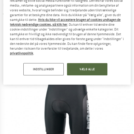
reklamer og stille social media-funktioner til rådighed. Derved får vores social
Cykelbukser
media-, reklame- og analysepartnere også information om din benyttelse af
vores website, hvoraf nogle befinder sig i tredjelande uden tilstrækkelige
4,0
(1)
garantier for at beskytte dine data. Hvis du klikker på "Vælg alle", giver du dit
samtykke til dette.
Hvis du ikke vil acceptere brugen af cookies undtagen de
teknisk nødvendige cookies, så klik her
. Du kan til enhver tid ændre dine
cookie-indstillinger under "Indstillinger" og udvælge enkelte kategorier. Dit
samtykke er frivilligt og ikke nødvendigt til brugen af denne hjemmeside. Det
kan til enhver tid tilbagekaldes eller gives for første gang under "Indstillinger" i
den nederste del på vores hjemmeside. Du kan finde flere oplysninger,
herunder risikoen for overførsler til tredjelande, om dette i vores
privatlivspolitik
.
INDSTILLINGER
VÆLG ALLE