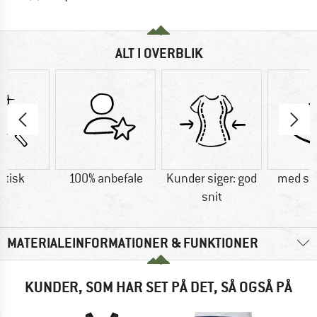
ALT I OVERBLIK
etisk
100% anbefale
Kunder siger: god
med s
snit
MATERIALEINFORMATIONER & FUNKTIONER
KUNDER, SOM HAR SET PÅ DET, SÅ OGSÅ PÅ