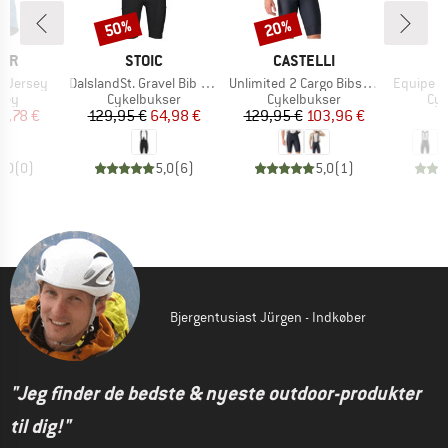
50%
20%
Rabat
Rabat
MÆRKE
MÆRKE
CER
STOIC
CASTELLI
Artikel
Artikel
Artikel
ht Jersey
DalslandSt. Gravel Bib Shorts
Unlimited 2 Cargo Bibshort
Equipe R
gruppe
Produktgruppe
Produktgruppe
Pro
sey
Cykelbukser
Cykelbukser
Cyk
is
dsat pris
Pris
Nedsat pris
Pris
Nedsat pris
2,78 €
129,95 €
64,98 €
129,95 €
103,96 €
1
0,0
(
0
)
5,0
(
6
)
5,0
(
1
)
Bjergentusiast Jürgen - Indkøber
"Jeg finder de bedste & nyeste outdoor-produkter
til dig!"