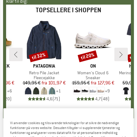
klar til dig:
TOPSELLERE I SHOPPEN
til 32%
til 20%
til
Rabat
Rabat
Raba
TOCK
MÆRKE
PATAGONIA
MÆRKE
ON
MÆ
HEB
 BF
Artikel
Retro Pile Jacket
Artikel
Women's Cloud 6
Artikel
MerinoMix150 Pi
tgruppe
er
Produktgruppe
Fleecejakke
Produktgruppe
Sneaker
Pr
Mer
is
dsat pris
71,96 €
149,95 €
fra
Pris
Nedsat pris
101,97 €
159,95 €
fra
Pris
Nedsat pris
127,96 €
59,95 
+
6
+
1
+
9
,8
(
20
)
4,6
(
71
)
4,7
(
48
)
Vi anvender cookies og tilsvarende teknologier for at sikre de nødvendige
funktioner på vores website. Desuden tilbyder vi supplerende tjenester og
BIORACER
-
Belgium Bibshort 2.0 -
funktioner og analyserer vores datatrafik for at personalisere indhold og