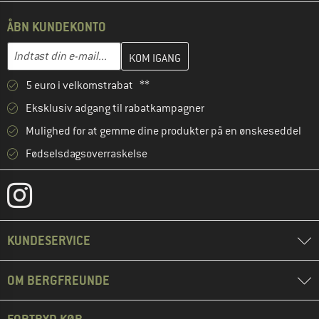
ÅBN KUNDEKONTO
Indtast din e-mailadresse her, og opret i næste trin din kundekon
E-mail-adresse
5 euro i velkomstrabat **
Eksklusiv adgang til rabatkampagner
Mulighed for at gemme dine produkter på en ønskeseddel
Fødselsdagsoverraskelse
KUNDESERVICE
OM BERGFREUNDE