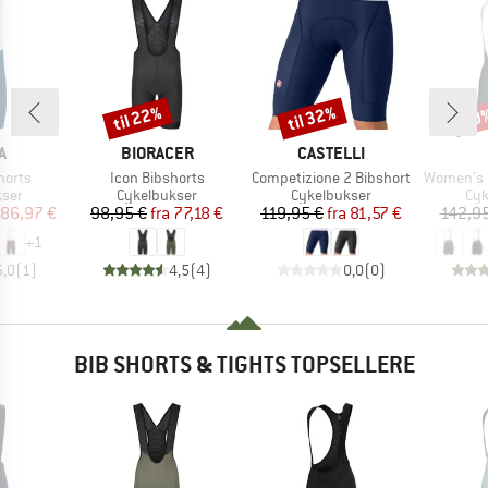
til 22%
til 32%
10
Rabat
Rabat
Raba
KE
MÆRKE
MÆRKE
A
BIORACER
CASTELLI
Artikel
Artikel
Artikel
horts
Icon Bibshorts
Competizione 2 Bibshort
Women's PR-E Ma
gruppe
Produktgruppe
Produktgruppe
Pro
kser
Cykelbukser
Cykelbukser
Cyk
is
dsat pris
Pris
Nedsat pris
Pris
Nedsat pris
86,97 €
98,95 €
fra
77,18 €
119,95 €
fra
81,57 €
142,95
+
1
5,0
(
1
)
4,5
(
4
)
0,0
(
0
)
BIB SHORTS & TIGHTS TOPSELLERE