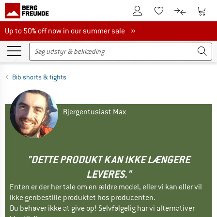
Til kundekontoen
Til 
Til huskesedlen.
Til produk
Up to 50% off now in our summer sale
Up to 50% off now in our summer sale »
Bib shorts & tights
Bjergentusiast Max
"DETTE PRODUKT KAN IKKE LÆNGERE
LEVERES."
Enten er der her tale om en ældre model, eller vi kan eller vil
ikke genbestille produktet hos producenten.
Du behøver ikke at give op! Selvfølgelig har vi alternativer