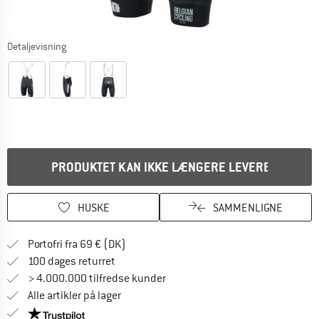
Detaljevisning
PRODUKTET KAN IKKE LÆNGERE LEVERES
HUSKE
SAMMENLIGNE
Find oplysninger om forsendelse her! Åb
Portofri fra 69 € (DK)
Gå til returretten her Åbnes i en infoboks
100 dages returret
> 4.000.000 tilfredse kunder
Alle artikler på lager
Vi er Trustpilot-certificeret - oplysningerne får du