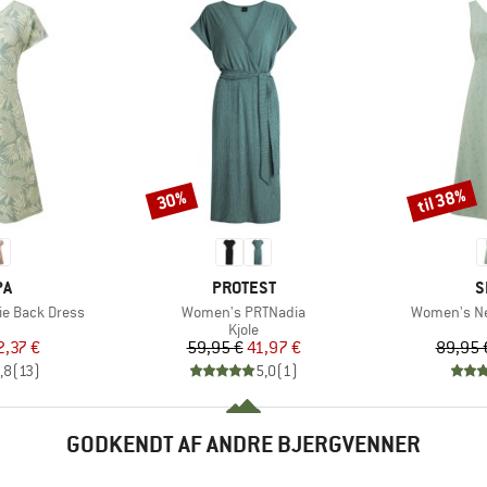
til 38%
30%
Rabat
Rabat
E
MÆRKE
M
PA
PROTEST
S
Artikel
Artikel
e Back Dress
Women's PRTNadia
Women's Ne
uktgruppe
Produktgruppe
Kjole
is
dsat pris
Pris
Nedsat pris
2,37 €
59,95 €
41,97 €
89,95 
,8
(
13
)
5,0
(
1
)
GODKENDT AF ANDRE BJERGVENNER