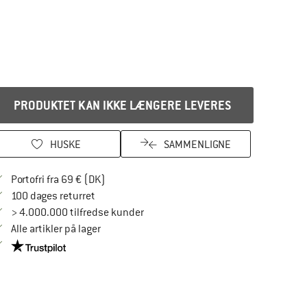
PRODUKTET KAN IKKE LÆNGERE LEVERES
HUSKE
SAMMENLIGNE
Find oplysninger om forsendelse her! Åbnes
Portofri fra 69 € (DK)
Gå til returretten her Åbnes i en infoboks
100 dages returret
> 4.000.000 tilfredse kunder
Alle artikler på lager
Vi er Trustpilot-certificeret - oplysningerne får du her