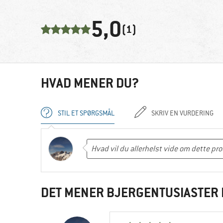
5,0
(1)
HVAD MENER DU?
STIL ET SPØRGSMÅL
SKRIV EN VURDERING
DET MENER BJERGENTUSIASTER 