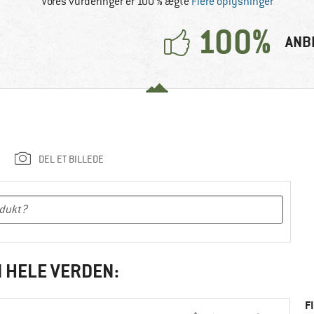
Vores vurderinger er 100 % ægte
Flere oplysninger
100%
ANB
DEL ET BILLEDE
I HELE VERDEN:
F