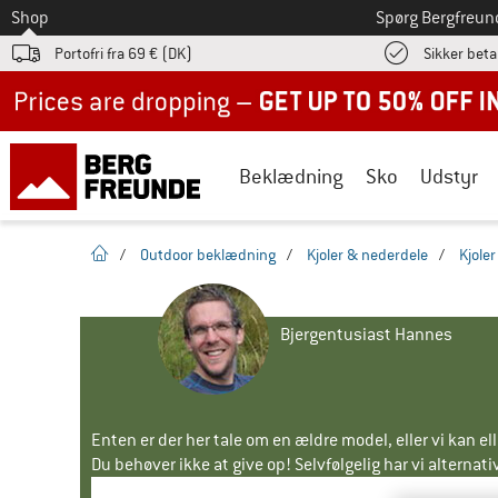
Til
Shop
Spørg Bergfreun
Portofri fra 69 € (DK)
Sikker beta
Up to 50% off now in our summer sale
Beklædning
Sko
Udstyr
Hjemmeside
/
Outdoor beklædning
/
Kjoler & nederdele
/
Kjoler
Bjergentusiast Hannes
Enten er der her tale om en ældre model, eller vi kan e
Du behøver ikke at give op! Selvfølgelig har vi alternative