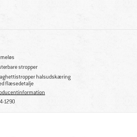
rmeløs
sterbare stropper
aghettistropper halsudskæring
d flæsedetalje
oducentinformation
4-1290