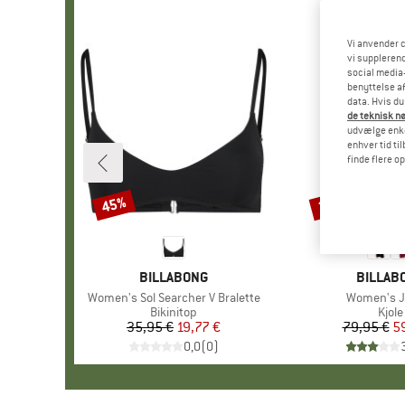
Vi anvender c
vi supplerend
social media-
benyttelse af
data. Hvis du
de teknisk nø
udvælge enkel
enhver tid ti
finde flere o
45%
25%
Rabat
Rabat
MÆRKE
BILLABONG
MÆRKE
BILLAB
Artikel
Women's Sol Searcher V Bralette
Artikel
Women's J
Produktgruppe
Bikinitop
Prod
Kjole
35,95 €
Pris
Nedsat pris
19,77 €
79,95 €
Pr
Ne
5
0,0
(
0
)