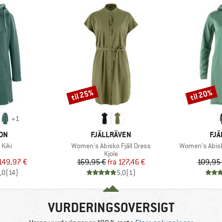
til 25%
til 20%
Rabat
Rabat
+
1
E
MÆRKE
MÆ
ON
FJÄLLRÄVEN
FJÄ
Artikel
Artikel
Kiki
Women's Abisko Fjäll Dress
Women's Abisk
uktgruppe
Produktgruppe
Kjole
is
dsat pris
Pris
Nedsat pris
149,97 €
169,95 €
fra
127,46 €
109,95
,0
(
14
)
5,0
(
1
)
VURDERINGSOVERSIGT