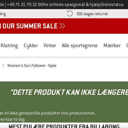
Ring til os på
de
|
+49 71 21 70 12 0
Ofte stillede spørgsmål & hjælp
Ordrestatus
Find betalingsoplysningerne her! Åbnes i en infoboks
Gå til retur
ling
100 dages returret
Klatring
Cykler
Vinter
Alle sportsgrene
Mærker
/
Women's Sun Follower - Kjole
"DETTE PRODUKT KAN IKKE LÆNGERE
ller vil ikke genbestille produktet hos producenten.
r klar til dig:
MEST PULÆRE PRODUKTER FRA BILLABONG