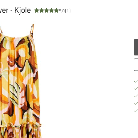
r - Kjole
5,0
(1)