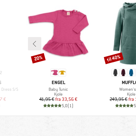
til 40%
20%
Rabat
Rabat
2
MÆRKE
MÆRK
S
ENGEL
MUFFL
Artikel
Artikel
 Dress S/S
Baby Tunic
Women's 
uppe
Produktgruppe
Prod
Kjole
Kjole
 pris
Pris
Nedsat pris
Pr
Ne
7 €
41,95 €
fra
33,56 €
249,95 €
fra
)
5,0
(
1
)
5