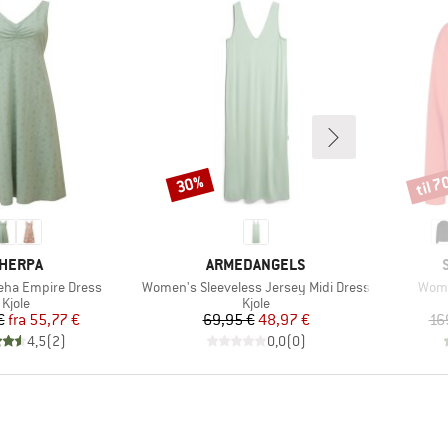
til 
30%
Rabat
Rabat
ÆRKE
MÆRKE
HERPA
ARMEDANGELS
Artikel
Artik
ha Empire Dress
Women's Sleeveless Jersey Midi Dress
Wome
Produktgruppe
Produktgruppe
Kjole
Kjole
Pris
Nedsat pris
Pris
Nedsat pris
€
fra
55,77 €
69,95 €
48,97 €
16
4,5
(
2
)
0,0
(
0
)