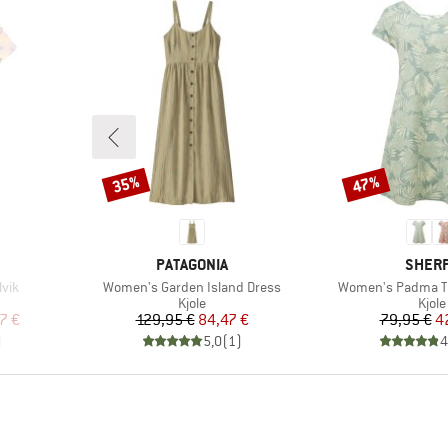
35%
47%
Rabat
Rabat
MÆRKE
MÆRK
PATAGONIA
SHER
Artikel
Artikel
vik
Women's Garden Island Dress
Women's Padma Ti
uppe
Produktgruppe
Prod
Kjole
Kjole
 pris
Pris
Nedsat pris
Pr
Ne
7 €
129,95 €
84,47 €
79,95 €
4
)
5,0
(
1
)
4