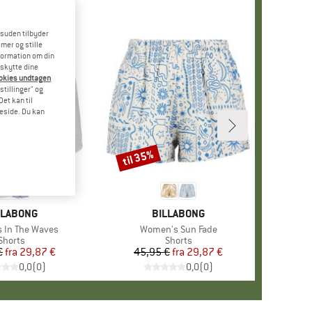
esuden tilbyder
mer og stille
formation om din
eskytte dine
ookies undtagen
stillinger" og
et kan til
meside. Du kan
til 35%
Rabat
RKE
LLABONG
MÆRKE
BILLABONG
 In The Waves
Artikel
Women's Sun Fade
Produktgruppe
Shorts
Produktgruppe
Shorts
€
fra
Pris
Nedsat pris
29,87 €
45,95 €
fra
Pris
Nedsat pris
29,87 €
0,0
(
0
)
0,0
(
0
)