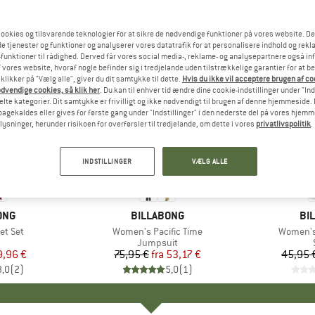
ookies og tilsvarende teknologier for at sikre de nødvendige funktioner på vores website. D
e tjenester og funktioner og analyserer vores datatrafik for at personalisere indhold og rekla
funktioner til rådighed. Derved får vores social media-, reklame- og analysepartnere også in
 vores website, hvoraf nogle befinder sig i tredjelande uden tilstrækkelige garantier for at b
 klikker på "Vælg alle", giver du dit samtykke til dette.
Hvis du ikke vil acceptere brugen af c
dvendige cookies, så klik her
. Du kan til enhver tid ændre dine cookie-indstillinger under "Ind
te kategorier. Dit samtykke er frivilligt og ikke nødvendigt til brugen af denne hjemmeside. D
lbagekaldes eller gives for første gang under "Indstillinger" i den nederste del på vores hjem
plysninger, herunder risikoen for overførsler til tredjelande, om dette i vores
privatlivspolitik
.
til 30%
til 35%
Rabat
Rabat
INDSTILLINGER
VÆLG ALLE
ONG
MÆRKE
BILLABONG
MÆ
BI
et Set
Artikel
Women's Pacific Time
Artikel
Women's
uktgruppe
Produktgruppe
Jumpsuit
is
dsat pris
9,96 €
75,95 €
fra
Pris
Nedsat pris
53,17 €
45,95 
3,0
(
2
)
5,0
(
1
)