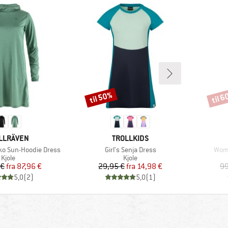
til 50%
til 
Rabat
Rabat
RKE
MÆRKE
LLRÄVEN
TROLLKIDS
Artikel
Artik
o Sun-Hoodie Dress
Girl's Senja Dress
Wome
Produktgruppe
Produktgruppe
Kjole
Kjole
Pris
Nedsat pris
Pris
Nedsat pris
 €
fra
87,96 €
29,95 €
fra
14,98 €
99
5,0
(
2
)
5,0
(
1
)