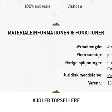
100% anbefale
Viskose
MATERIALEINFORMATIONER & FUNKTIONER
Ærmelængde:
Æ
Ekstraudstyr:
ju
Øvrige oplysninger:
sp
me
Juridisk meddelelse:
Pr
Varenr.:
13
KJOLER TOPSELLERE