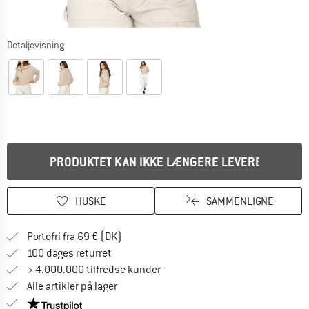
Detaljevisning
PRODUKTET KAN IKKE LÆNGERE LEVERES
HUSKE
SAMMENLIGNE
Find oplysninger om forsendelse her! Åb
Portofri fra 69 € (DK)
Gå til returretten her Åbnes i en infoboks
100 dages returret
> 4.000.000 tilfredse kunder
Alle artikler på lager
Vi er Trustpilot-certificeret - oplysningerne får du