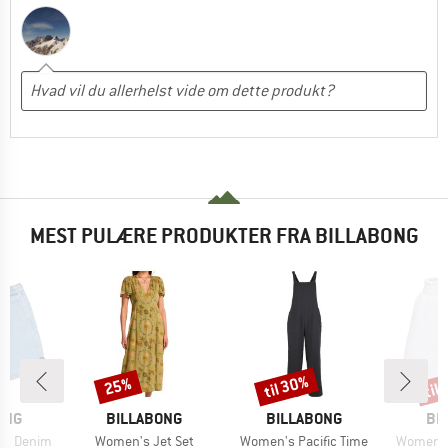
MEST PULÆRE PRODUKTER FRA BILLABONG
til 30%
til
25%
Rabat
Rabat
Raba
MÆRKE
MÆRKE
MÆ
ONG
BILLABONG
BILLABONG
BI
Artikel
Artikel
Artikel
ord Denim
Women's Jet Set
Women's Pacific Time
Women's