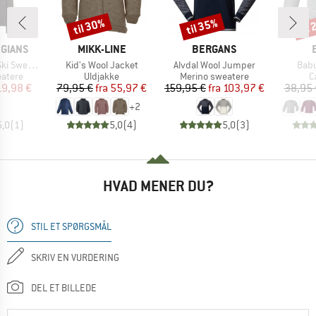
til 30%
til 35%
til
Rabat
Rabat
Raba
MÆRKE
MÆRKE
GIANS
MIKK-LINE
BERGANS
Artikel
Artikel
Artik
 Sweater
Kid's Wool Jacket
Alvdal Wool Jumper
Baby
uppe
Produktgruppe
Produktgruppe
P
eatere
Uldjakke
Merino sweatere
C
is
dsat pris
Pris
Nedsat pris
Pris
Nedsat pris
19,98 €
79,95 €
fra
55,97 €
159,95 €
fra
103,97 €
38,95 
+
2
5,0
(
1
)
5,0
(
4
)
5,0
(
3
)
HVAD MENER DU?
STIL ET SPØRGSMÅL
SKRIV EN VURDERING
DEL ET BILLEDE