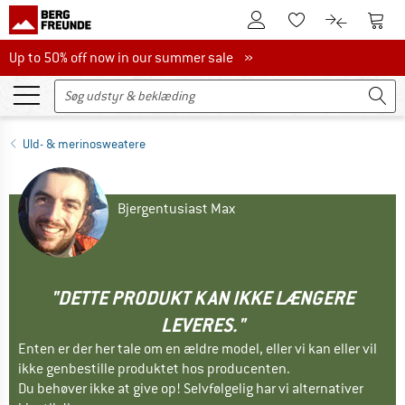
Til kundekontoen
Til 
Til huskesedlen.
Til produk
Up to 50% off now in our summer sale
Up to 50% off now in our summer sale »
Uld- & merinosweatere
Bjergentusiast Max
"DETTE PRODUKT KAN IKKE LÆNGERE
LEVERES."
Enten er der her tale om en ældre model, eller vi kan eller vil
ikke genbestille produktet hos producenten.
Du behøver ikke at give op! Selvfølgelig har vi alternativer