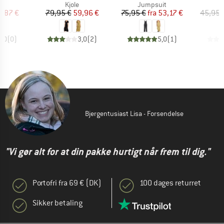
ktgruppe
Produktgruppe
Produktgruppe
s
Kjole
Jumpsuit
is
dsat pris
Pris
Nedsat pris
Pris
Nedsat pris
9,87 €
79,95 €
59,96 €
75,95 €
fra
53,17 €
45,95 
0,0
(
0
)
3,0
(
2
)
5,0
(
1
)
Bjergentusiast Lisa - Forsendelse
"Vi gør alt for at din pakke hurtigt når frem til dig."
Portofri fra 69 € (DK)
100 dages returret
Sikker betaling