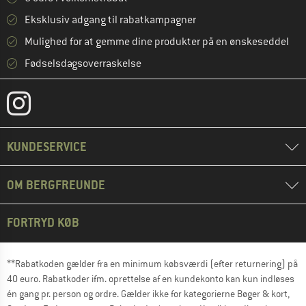
Eksklusiv adgang til rabatkampagner
Mulighed for at gemme dine produkter på en ønskeseddel
Fødselsdagsoverraskelse
KUNDESERVICE
OM BERGFREUNDE
FORTRYD KØB
**Rabatkoden gælder fra en minimum købsværdi (efter returnering) på
40 euro. Rabatkoder ifm. oprettelse af en kundekonto kan kun indløses
én gang pr. person og ordre. Gælder ikke for kategorierne Bøger & kort,