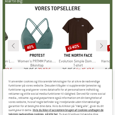
klar til dig:
VORES TOPSELLERE
til 40%
40%
57
Rabat
Rabat
Raba
KE
C
MÆRKE
PROTEST
MÆRKE
THE NORTH FACE
ight Socks
Artikel
Women's PRTMM Patio Triangle
Artikel
Evolution Simple Dome Short Sleeve
Artikel
Harnosan
ruppe
kker
Produktgruppe
Bikinitop
Produktgruppe
T-shirt
P
P
is
dsat pris
14,92 €
39,95 €
Pris
Nedsat pris
23,97 €
26,95 €
fra
Pris
Nedsat pris
16,17 €
9,95 
+
13
Vi anvender cookies og tilsvarende teknologier for at sikre de nødvendige
7
(
252
)
4,9
(
23
)
4,8
(
8
)
funktioner på vores website. Desuden tilbyder vi supplerende tjenester og
funktioner og analyserer vores datatrafik for at personalisere indhold og
reklamer og stille social media-funktioner til rådighed. Derved får vores social
media-, reklame- og analysepartnere også information om din benyttelse af
vores website, hvoraf nogle befinder sig i tredjelande uden tilstrækkelige
garantier for at beskytte dine data. Hvis du klikker på "Vælg alle", giver du dit
BILLABONG
-
samtykke til dette.
Hvis du ikke vil acceptere brugen af cookies undtagen de
Women's Lost Heaven -
teknisk nødvendige cookies, så klik her
. Du kan til enhver tid ændre dine