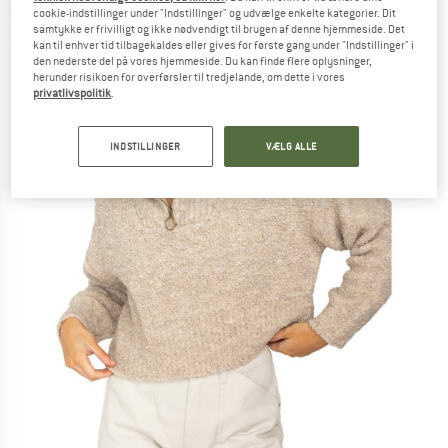
Sweatere
cookie-indstillinger under "Indstillinger" og udvælge enkelte kategorier. Dit
samtykke er frivilligt og ikke nødvendigt til brugen af denne hjemmeside. Det
kan til enhver tid tilbagekaldes eller gives for første gang under "Indstillinger" i
(0)
den nederste del på vores hjemmeside. Du kan finde flere oplysninger,
herunder risikoen for overførsler til tredjelande, om dette i vores
privatlivspolitik
.
INDSTILLINGER
VÆLG ALLE