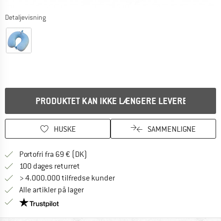
Detaljevisning
PRODUKTET KAN IKKE LÆNGERE LEVERES
HUSKE
SAMMENLIGNE
Find oplysninger om forsendelse her! Åb
Portofri fra 69 € (DK)
Gå til returretten her Åbnes i en infoboks
100 dages returret
> 4.000.000 tilfredse kunder
Alle artikler på lager
Vi er Trustpilot-certificeret - oplysningerne får du