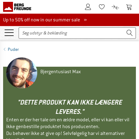
Til kundekontoen
Til 
Til huskesedlen.
Til produk
Up to 50% off now in our summer sale
Up to 50% off now in our summer sale »
Puder
Bjergentusiast Max
"DETTE PRODUKT KAN IKKE LÆNGERE
LEVERES."
Enten er der her tale om en ældre model, eller vi kan eller vil
ikke genbestille produktet hos producenten.
Du behøver ikke at give op! Selvfølgelig har vi alternativer