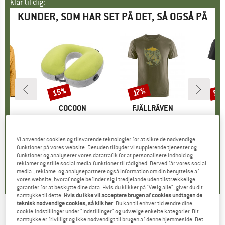
klar til dig:
KUNDER, SOM HAR SET PÅ DET, SÅ OGSÅ PÅ
15%
50
17%
Rabat
Rabat
Raba
E
OX
MÆRKE
COCOON
MÆRKE
FJÄLLRÄVEN
M
E
90 Jacket
Artikel
U-Shaped Neck Pillow
Artikel
Arctic Fox
ruppe
jakke
Produktgruppe
Puder
Produktgruppe
T-shirt
is
dsat pris
71,96 €
29,95 €
Pris
Nedsat pris
25,46 €
54,95 €
Pris
Nedsat pris
45,61 €
39,9
Vi anvender cookies og tilsvarende teknologier for at sikre de nødvendige
funktioner på vores website. Desuden tilbyder vi supplerende tjenester og
funktioner og analyserer vores datatrafik for at personalisere indhold og
4,8
(
4
)
0,0
(
0
)
4,9
(
27
)
reklamer og stille social media-funktioner til rådighed. Derved får vores social
media-, reklame- og analysepartnere også information om din benyttelse af
vores website, hvoraf nogle befinder sig i tredjelande uden tilstrækkelige
garantier for at beskytte dine data. Hvis du klikker på "Vælg alle", giver du dit
samtykke til dette.
Hvis du ikke vil acceptere brugen af cookies undtagen de
teknisk nødvendige cookies, så klik her
. Du kan til enhver tid ændre dine
cookie-indstillinger under "Indstillinger" og udvælge enkelte kategorier. Dit
BASIC NATURE
-
Kid's Neck Pillow - Puder
samtykke er frivilligt og ikke nødvendigt til brugen af denne hjemmeside. Det