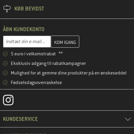
KØB BEVIDST
ÅBN KUNDEKONTO
Indtast din e-mailadresse her, og opret i næste trin din kundekon
E-mail-adresse
5 euro i velkomstrabat **
Eksklusiv adgang til rabatkampagner
Mulighed for at gemme dine produkter på en ønskeseddel
Fødselsdagsoverraskelse
KUNDESERVICE