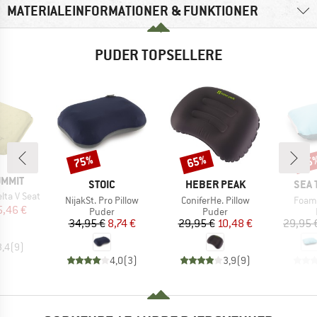
MATERIALEINFORMATIONER & FUNKTIONER
PUDER TOPSELLERE
75%
65%
15
Rabat
Rabat
Raba
UMMIT
MÆRKE
MÆRKE
MÆR
STOIC
HEBER PEAK
SEA 
elta V Seat
Artikel
Artikel
Artike
NijakSt. Pro Pillow
ConiferHe. Pillow
Foam 
is
dsat pris
5,46 €
Produktgruppe
Produktgruppe
Puder
Puder
Pris
Nedsat pris
Pris
Nedsat pris
34,95 €
8,74 €
29,95 €
10,48 €
29,95 
3,4
(
9
)
4,0
(
3
)
3,9
(
9
)