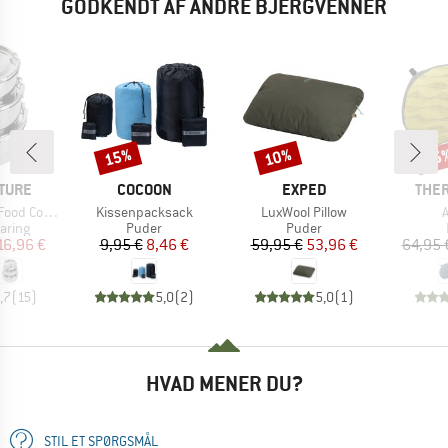
GODKENDT AF ANDRE BJERGVENNER
15%
10%
15
Rabat
Rabat
Raba
MÆRKE
MÆRKE
MÆR
TURE
COCOON
EXPED
THER
Artikel
Artikel
A
 Container
Kissenpacksack
LuxWool Pillow
A
uppe
Produktgruppe
Produktgruppe
aring
Puder
Puder
is
dsat pris
Pris
Nedsat pris
Pris
Nedsat pris
16,96 €
9,95 €
8,46 €
59,95 €
53,96 €
64,95 
,7
(
15
)
5,0
(
2
)
5,0
(
1
)
HVAD MENER DU?
STIL ET SPØRGSMÅL