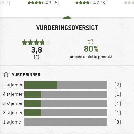
3,6
(
7
)
4,3
(
15
)
4,2
(
13
)
VURDERINGSOVERSIGT
80%
3,8
(5)
anbefaler dette produkt
VURDERINGER
5 stjerner
(2)
4 stjerner
(1)
3 stjerner
(1)
2 stjerner
(1)
1 stjerne
(0)