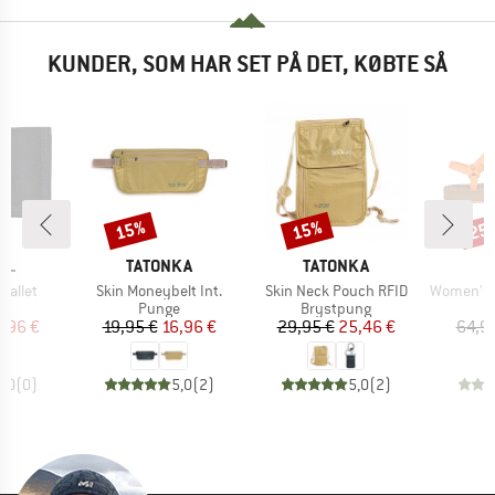
KUNDER, SOM HAR SET PÅ DET, KØBTE SÅ
15%
15%
25
Rabat
Rabat
Raba
E
MÆRKE
MÆRKE
RL
TATONKA
TATONKA
Artikel
Artikel
Artikel
Wallet
Skin Moneybelt Int.
Skin Neck Pouch RFID
Women's Origi
ktgruppe
Produktgruppe
Produktgruppe
P
e
Punge
Brystpung
S
is
dsat pris
Pris
Nedsat pris
Pris
Nedsat pris
,96 €
19,95 €
16,96 €
29,95 €
25,46 €
64,9
0,0
(
0
)
5,0
(
2
)
5,0
(
2
)