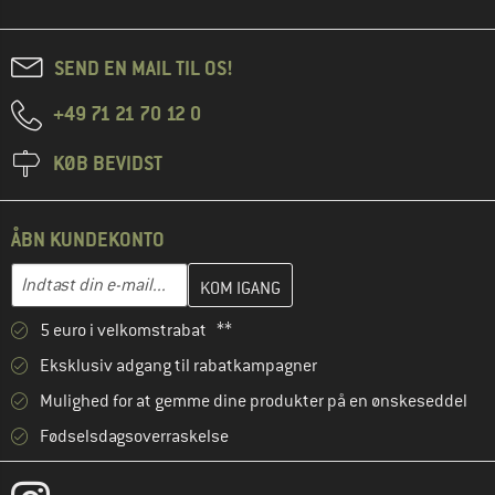
SEND EN MAIL TIL OS!
+49 71 21 70 12 0
KØB BEVIDST
ÅBN KUNDEKONTO
Indtast din e-mailadresse her, og opret i næste trin din kundekon
E-mail-adresse
5 euro i velkomstrabat **
Eksklusiv adgang til rabatkampagner
Mulighed for at gemme dine produkter på en ønskeseddel
Fødselsdagsoverraskelse