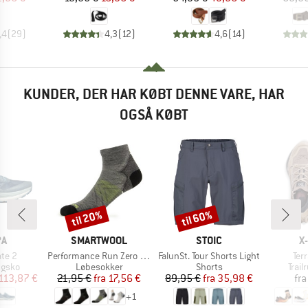
,4
(
29
)
4,3
(
12
)
4,6
(
14
)
KUNDER, DER HAR KØBT DENNE VARE, HAR
OGSÅ KØBT
til 20%
til 60%
Rabat
Rabat
E
MÆRKE
MÆRKE
M
PA
SMARTWOOL
STOIC
X
Artikel
Artikel
Arti
te 2
Performance Run Zero Cushion Ankle
FalunSt. Tour Shorts Light
Ter
ruppe
Produktgruppe
Produktgruppe
Prod
ngsko
Løbesokker
Shorts
Trai
is
dsat pris
Pris
Nedsat pris
Pris
Nedsat pris
113,87 €
21,95 €
fra
17,56 €
89,95 €
fra
35,98 €
fra
+
1