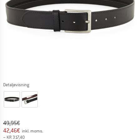
Detaljevisning
Original pris :
Pris:
49,95
€
42,46
€
inkl. moms.
~
KR
317,40