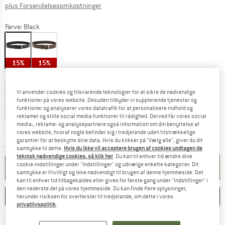
Oplysninger om forsendelsesomkostninge
plus Forsendelsesomkostninger
Farve:
Black
15%
15%
Vælg en størrelse:
75 cm
80 cm
85 cm
90 cm
95 cm
Vi anvender cookies og tilsvarende teknologier for at sikre de nødvendige
funktioner på vores website. Desuden tilbyder vi supplerende tjenester og
funktioner og analyserer vores datatrafik for at personalisere indhold og
100 cm
105 cm
110 cm
120 cm
reklamer og stille social media-funktioner til rådighed. Derved får vores social
media-, reklame- og analysepartnere også information om din benyttelse af
vores website, hvoraf nogle befinder sig i tredjelande uden tilstrækkelige
Linket åbnes i en infoboks og indeholder he
Leveringstid: 4-6 arbejdsdage
garantier for at beskytte dine data. Hvis du klikker på "Vælg alle", giver du dit
Antal:
samtykke til dette.
Hvis du ikke vil acceptere brugen af cookies undtagen de
teknisk nødvendige cookies, så klik her
. Du kan til enhver tid ændre dine
cookie-indstillinger under "Indstillinger" og udvælge enkelte kategorier. Dit
LÆG I KURV
samtykke er frivilligt og ikke nødvendigt til brugen af denne hjemmeside. Det
kan til enhver tid tilbagekaldes eller gives for første gang under "Indstillinger" i
den nederste del på vores hjemmeside. Du kan finde flere oplysninger,
HUSKE
SAMMENLIGNE
herunder risikoen for overførsler til tredjelande, om dette i vores
privatlivspolitik
.
Find oplysninger om forsendelse her! Åb
Portofri fra 69 € (DK)