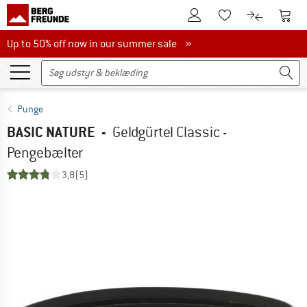
Til kundekontoen
Til 
Til huskesedlen.
Til produk
Up to 50% off now in our summer sale
Up to 50% off now in our summer sale »
Punge
BASIC NATURE
-
Geldgürtel Classic -
Pengebælter
3,8
(5)