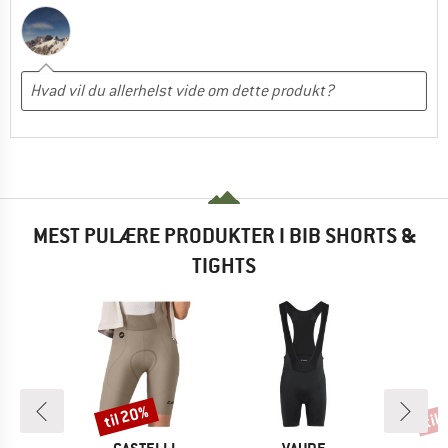
MEST PULÆRE PRODUKTER I BIB SHORTS &
TIGHTS
til 20%
til
Rabat
Raba
E
MÆRKE
MÆRKE