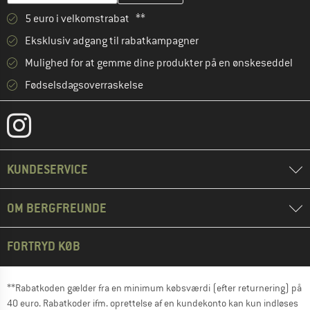
5 euro i velkomstrabat **
Eksklusiv adgang til rabatkampagner
Mulighed for at gemme dine produkter på en ønskeseddel
Fødselsdagsoverraskelse
KUNDESERVICE
OM BERGFREUNDE
FORTRYD KØB
**Rabatkoden gælder fra en minimum købsværdi (efter returnering) på
40 euro. Rabatkoder ifm. oprettelse af en kundekonto kan kun indløses