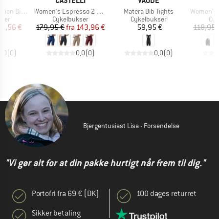
NI
CASTELLI
VAUDE
Artikel
Artikel
Artikel
Shorts Mondo
Women's Espresso 2 DT Bibshort
Matera Bib Tights
Women's Thu
gruppe
Produktgruppe
Produktgruppe
Pro
kser
Cykelbukser
Cykelbukser
Cyk
is
dsat pris
Pris
Nedsat pris
Pris
32,56 €
179,95 €
fra
143,96 €
59,95 €
118,95 
0,0
(
0
)
0,0
(
0
)
0,0
(
0
)
Bjergentusiast Lisa - Forsendelse
"Vi gør alt for at din pakke hurtigt når frem til dig."
Portofri fra 69 € (DK)
100 dages returret
Sikker betaling