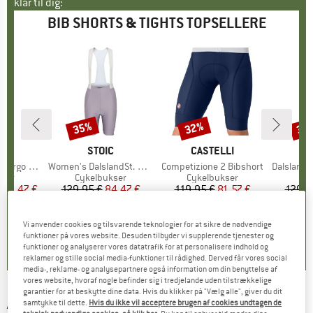
klar til dig:
BIB SHORTS & TIGHTS TOPSELLERE
35%
32%
35
Rabat
Rabat
Raba
KE
A
MÆRKE
STOIC
MÆRKE
CASTELLI
Bib Shorts
Artikel
Women's DalslandSt. Gravel Bib Shorts II
Artikel
Competizione 2 Bibshort
Artikel
DalslandSt. Gr
gruppe
kser
Produktgruppe
Cykelbukser
Produktgruppe
Cykelbukser
Pro
Cyk
is
dsat pris
122,47 €
129,95 €
Pris
Nedsat pris
84,47 €
119,95 €
Pris
Nedsat pris
81,57 €
129,9
+
1
0,0
(
0
)
0,0
(
0
)
0,0
(
0
)
Vi anvender cookies og tilsvarende teknologier for at sikre de nødvendige
funktioner på vores website. Desuden tilbyder vi supplerende tjenester og
funktioner og analyserer vores datatrafik for at personalisere indhold og
reklamer og stille social media-funktioner til rådighed. Derved får vores social
media-, reklame- og analysepartnere også information om din benyttelse af
vores website, hvoraf nogle befinder sig i tredjelande uden tilstrækkelige
garantier for at beskytte dine data. Hvis du klikker på "Vælg alle", giver du dit
ASSOS
-
Equipe RS Bib Shorts S9 Werksteam
samtykke til dette.
Hvis du ikke vil acceptere brugen af cookies undtagen de