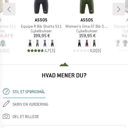
KE
MÆRKE
MÆRKE
S
ASSOS
ASSOS
Artikel
Artikel
Artikel
Jacket S11
Equipe R Bib Shorts S11
Women's Uma GT Bib Shorts S11
Equipe 
tgruppe
Produktgruppe
Produktgruppe
Pr
kke
Cykelbukser
Cykelbukser
Cy
is
dsat pris
Pris
Pris
46,97 €
199,95 €
159,95 €
fra
0,0
(
0
)
4,7
(
3
)
0,0
(
0
)
HVAD MENER DU?
STIL ET SPØRGSMÅL
SKRIV EN VURDERING
DEL ET BILLEDE