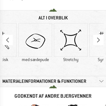
ALT I OVERBLIK
etisk
med sædepude
Stretchy
Synt
MATERIALEINFORMATIONER & FUNKTIONER
GODKENDT AF ANDRE BJERGVENNER