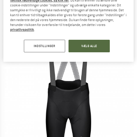
teknisk nødvendige cookies, så klik her
. Du kan til enhver tid ændre dine
- Cykelbukser
cookie-indstillinger under "Indstillinger" og udvælge enkelte kategorier. Dit
samtykke er frivilligt og ikke nødvendigt til brugen af denne hjemmeside. Det
(0)
kan til enhver tid tilbagekaldes eller gives for første gang under "Indstillinger" i
den nederste del på vores hjemmeside. Du kan finde flere oplysninger,
herunder risikoen for overførsler til tredjelande, om dette i vores
privatlivspolitik
.
INDSTILLINGER
VÆLG ALLE