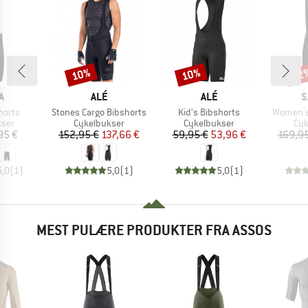
10%
10%
22
Rabat
Rabat
Raba
KE
MÆRKE
MÆRKE
M
A
ALÉ
ALÉ
S
Artikel
Artikel
Artikel
horts
Stones Cargo Bibshorts
Kid's Bibshorts
Women's 
gruppe
Produktgruppe
Produktgruppe
Pro
kser
Cykelbukser
Cykelbukser
Cyk
is
Pris
Nedsat pris
Pris
Nedsat pris
95 €
152,95 €
137,66 €
59,95 €
53,96 €
169,95
5,0
(
1
)
5,0
(
1
)
5,0
(
1
)
MEST PULÆRE PRODUKTER FRA ASSOS