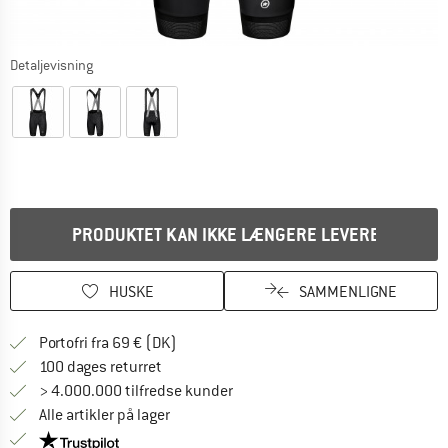
Detaljevisning
PRODUKTET KAN IKKE LÆNGERE LEVERES
HUSKE
SAMMENLIGNE
Find oplysninger om forsendelse her! Åb
Portofri fra 69 € (DK)
Gå til returretten her Åbnes i en infoboks
100 dages returret
> 4.000.000 tilfredse kunder
Alle artikler på lager
Vi er Trustpilot-certificeret - oplysningerne får du