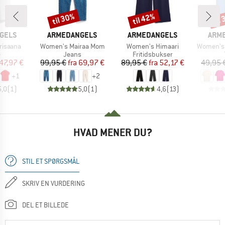
til 30%
til 42%
til
Rabat
Rabat
Raba
MÆRKE
MÆRKE
MÆR
GELS
ARMEDANGELS
ARMEDANGELS
ARM
Artikel
Artikel
Artikel
risaana
Women's Mairaa Mom
Women's Himaari
Women's 
uktgruppe
Produktgruppe
Produktgruppe
e
Jeans
Fritidsbukser
is
dsat pris
Pris
Nedsat pris
Pris
Nedsat pris
47,97 €
99,95 €
fra
69,97 €
89,95 €
fra
52,17 €
49,95 
+
1
+
2
5,0
(
1
)
5,0
(
1
)
4,6
(
13
)
HVAD MENER DU?
STIL ET SPØRGSMÅL
SKRIV EN VURDERING
DEL ET BILLEDE