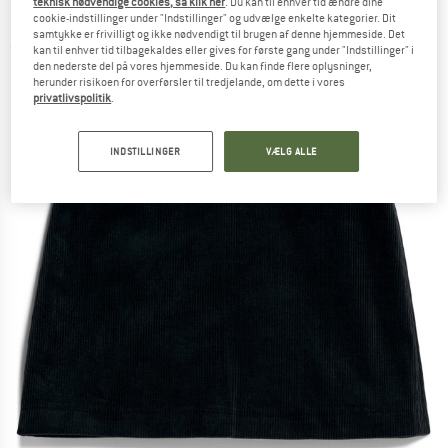
teknisk nødvendige cookies, så klik her
. Du kan til enhver tid ændre dine
Nederdel
cookie-indstillinger under "Indstillinger" og udvælge enkelte kategorier. Dit
samtykke er frivilligt og ikke nødvendigt til brugen af denne hjemmeside. Det
(0)
kan til enhver tid tilbagekaldes eller gives for første gang under "Indstillinger" i
den nederste del på vores hjemmeside. Du kan finde flere oplysninger,
herunder risikoen for overførsler til tredjelande, om dette i vores
privatlivspolitik
.
INDSTILLINGER
VÆLG ALLE