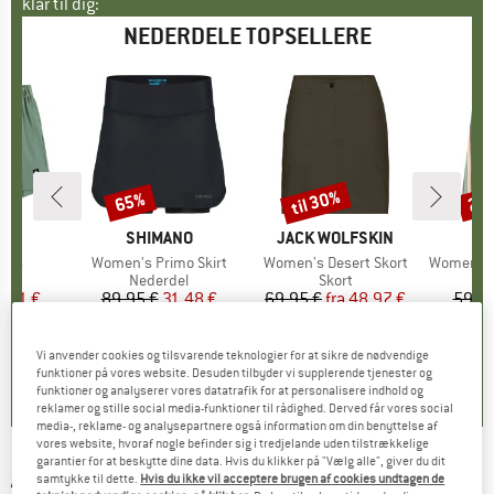
klar til dig:
NEDERDELE TOPSELLERE
til 30%
65%
25
Rabat
Rabat
Raba
KE
A
MÆRKE
SHIMANO
MÆRKE
JACK WOLFSKIN
M
S
amos
Artikel
Women's Primo Skirt
Artikel
Women's Desert Skort
Artikel
Women's Padm
tgruppe
el
Produktgruppe
Nederdel
Produktgruppe
Skort
P
N
is
dsat pris
6,21 €
89,95 €
Pris
Nedsat pris
31,48 €
69,95 €
fra
Pris
Nedsat pris
48,97 €
59,95
0,0
(
0
)
4,8
(
4
)
0,0
(
0
)
Vi anvender cookies og tilsvarende teknologier for at sikre de nødvendige
funktioner på vores website. Desuden tilbyder vi supplerende tjenester og
funktioner og analyserer vores datatrafik for at personalisere indhold og
reklamer og stille social media-funktioner til rådighed. Derved får vores social
media-, reklame- og analysepartnere også information om din benyttelse af
vores website, hvoraf nogle befinder sig i tredjelande uden tilstrækkelige
garantier for at beskytte dine data. Hvis du klikker på "Vælg alle", giver du dit
ARMEDANGELS
-
Women's Zaala Corduroy -
samtykke til dette.
Hvis du ikke vil acceptere brugen af cookies undtagen de