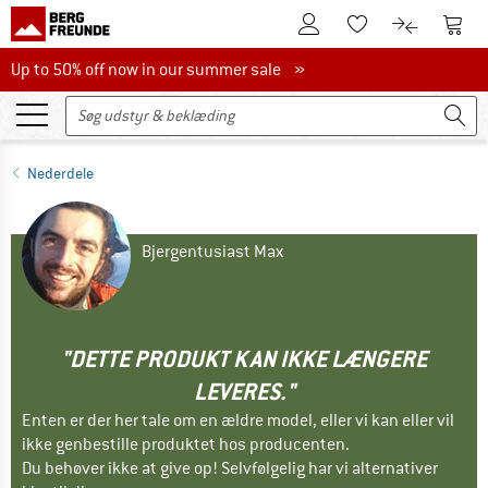
Til kundekontoen
Til 
Til huskesedlen.
Til produk
Up to 50% off now in our summer sale
Up to 50% off now in our summer sale »
Nederdele
Bjergentusiast Max
"DETTE PRODUKT KAN IKKE LÆNGERE
LEVERES."
Enten er der her tale om en ældre model, eller vi kan eller vil
ikke genbestille produktet hos producenten.
Du behøver ikke at give op! Selvfølgelig har vi alternativer