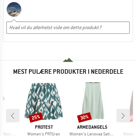
MEST PULÆRE PRODUKTER I NEDERDELE
25%
30%
35
Rabat
Rabat
Raba
E
MÆRKE
MÆRKE
M
NE
PROTEST
ARMEDANGELS
E
Artikel
Artikel
Artikel
Midi Dress
Women's PRTGran
Women's Lenovaa Satin Slip-Skirt
Women'