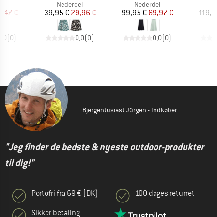
tgruppe
Produktgruppe
Produktgruppe
P
el
Nederdel
Nederdel
N
is
dsat pris
Pris
Nedsat pris
Pris
Nedsat pris
8,47 €
39,95 €
29,96 €
99,95 €
69,97 €
119,9
0,0
(
0
)
0,0
(
0
)
0,0
(
0
)
Bjergentusiast Jürgen - Indkøber
"Jeg finder de bedste & nyeste outdoor-produkter
til dig!"
Portofri fra 69 € (DK)
100 dages returret
Sikker betaling