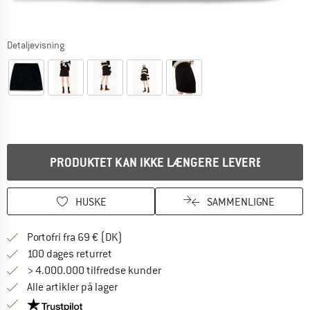
Detaljevisning
PRODUKTET KAN IKKE LÆNGERE LEVERES
HUSKE
SAMMENLIGNE
Find oplysninger om forsendelse her! Åb
Portofri fra 69 € (DK)
Gå til returretten her Åbnes i en infoboks
100 dages returret
> 4.000.000 tilfredse kunder
Alle artikler på lager
Vi er Trustpilot-certificeret - oplysningerne får du