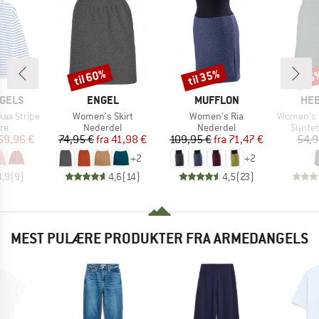
til 60%
til 35%
85
Rabat
Rabat
Raba
MÆRKE
MÆRKE
MÆ
GELS
ENGEL
MUFFLON
HEB
Artikel
Artikel
Artikel
aa Stripe
Women's Skirt
Women's Ria
Women's Lobloll
tgruppe
Produktgruppe
Produktgruppe
Produ
re
Nederdel
Nederdel
Syntet
is
dsat pris
Pris
Nedsat pris
Pris
Nedsat pris
59,96 €
74,95 €
fra
41,98 €
109,95 €
fra
71,47 €
54,9
+
2
+
2
4,9
(
9
)
4,6
(
14
)
4,5
(
23
)
MEST PULÆRE PRODUKTER FRA ARMEDANGELS