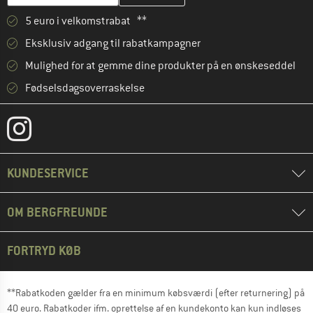
5 euro i velkomstrabat **
Eksklusiv adgang til rabatkampagner
Mulighed for at gemme dine produkter på en ønskeseddel
Fødselsdagsoverraskelse
KUNDESERVICE
OM BERGFREUNDE
FORTRYD KØB
**Rabatkoden gælder fra en minimum købsværdi (efter returnering) på
40 euro. Rabatkoder ifm. oprettelse af en kundekonto kan kun indløses