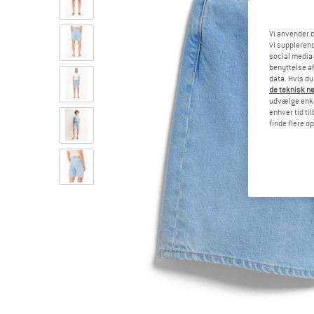
Vi anvender c
vi supplerend
social media-
benyttelse af
data. Hvis du
de teknisk nø
udvælge enkel
enhver tid ti
finde flere o