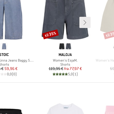
til 35%
til 
Rabat
Rabat
MÆRKE
MÆRKE
STOIC
MALOJA
Artikel
Artikel
na Jeans Baggy Shorts
Women's EsjaM.
Women's He
Produktgruppe
Produktgruppe
Shorts
Shorts
Pris
Nedsat pris
Pris
Nedsat pris
 €
59,96 €
119,95 €
fra
77,97 €
59
0,0
(
0
)
5,0
(
1
)