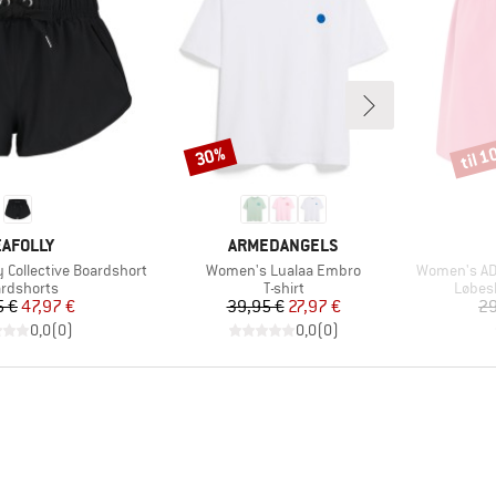
til 
30%
Rabat
Rabat
ÆRKE
MÆRKE
AFOLLY
ARMEDANGELS
Artikel
Artikel
 Collective Boardshort
Women's Lualaa Embro
Women's ADI36
duktgruppe
Produktgruppe
Produ
rdshorts
T-shirt
Løbesh
Pris
Nedsat pris
Pris
Nedsat pris
5 €
47,97 €
39,95 €
27,97 €
29
0,0
(
0
)
0,0
(
0
)