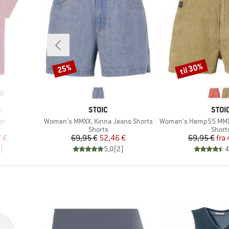
til 30%
25%
Rabat
Rabat
9
MÆRKE
MÆR
S
STOIC
STOI
Artikel
Artikel
go
Women's MMXX. Kinna Jeans Shorts
Women's Hemp55 MMXX. Se
uppe
Produktgruppe
Produ
Shorts
Short
 pris
Pris
Nedsat pris
Pr
Ne
7 €
69,95 €
52,46 €
69,95 €
fra
)
5,0
(
2
)
4