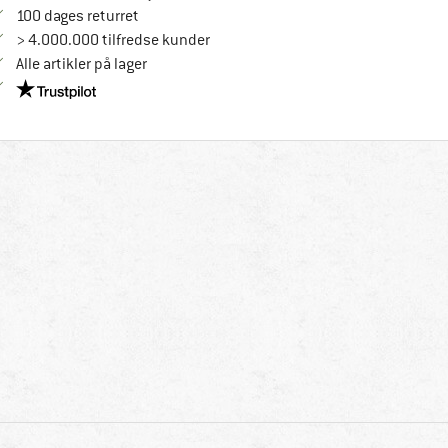
Gå til returretten her Åbnes i en infoboks
100 dages returret
> 4.000.000 tilfredse kunder
Alle artikler på lager
Vi er Trustpilot-certificeret - oplysningerne får du her