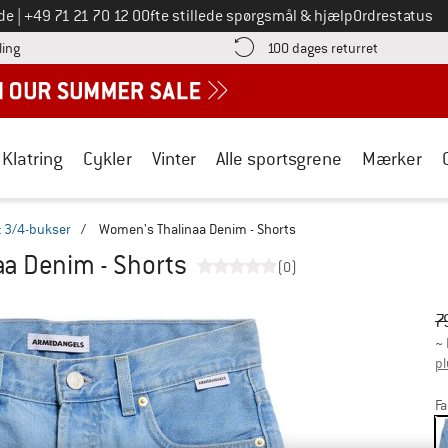
Ring til os på
de
|
+49 71 21 70 12 0
Ofte stillede spørgsmål & hjælp
Ordrestatus
Find betalingsoplysningerne her! Åbnes i en infoboks
Gå til retur
ling
100 dages returret
Klatring
Cykler
Vinter
Alle sportsgrene
Mærker
& 3/4-bukser
/
Women's Thalinaa Denim - Shorts
a Denim - Shorts
(0)
Or
Pr
7
~
pl
Fa