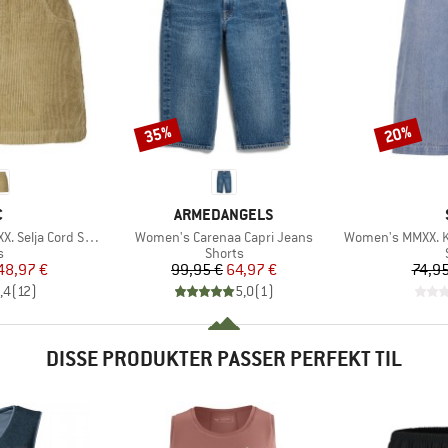
35%
20%
Rabat
Rabat
KE
MÆRKE
C
ARMEDANGELS
Artikel
Artikel
lja Cord Shorts
Women's Carenaa Capri Jeans
Women's MMXX. Kin
ktgruppe
Produktgruppe
s
Shorts
is
dsat pris
Pris
Nedsat pris
48,97 €
99,95 €
64,97 €
74,95
,4
(
12
)
5,0
(
1
)
DISSE PRODUKTER PASSER PERFEKT TIL