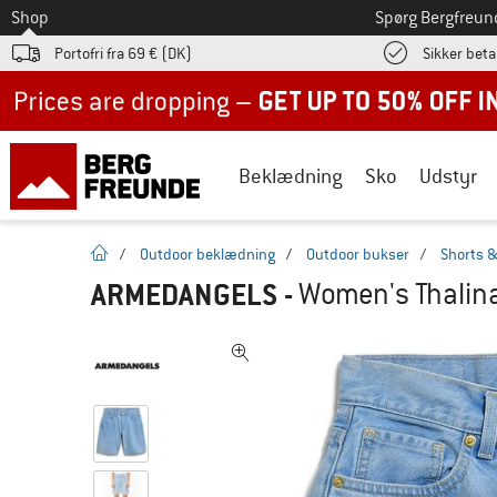
Til
Shop
Spørg Bergfreun
Portofri fra 69 € (DK)
Sikker beta
Up to 50% off now in our summer sale
Beklædning
Sko
Udstyr
Hjemmeside
/
Outdoor beklædning
/
Outdoor bukser
/
Shorts 
ARMEDANGELS
-
Women's Thalina