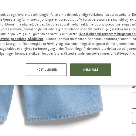
ookies og tilsvarende teknologier for at sikre de nødvendige funktioner på vores website. D
St
e tjenester og funktioner og analyserer vores datatrafik for at personalisere indhold og rekla
funktioner til rådighed. Derved får vores social media-, reklame- og analysepartnere også in
 vores website, hvoraf nogle befinder sig i tredjelande uden tilstrækkelige garantier for at b
 klikker på "Vælg alle", giver du dit samtykke til dette.
Hvis du ikke vil acceptere brugen af c
dvendige cookies, så klik her
. Du kan til enhver tid ændre dine cookie-indstillinger under "Ind
te kategorier. Dit samtykke er frivilligt og ikke nødvendigt til brugen af denne hjemmeside. D
lbagekaldes eller gives for første gang under "Indstillinger" i den nederste del på vores hjem
plysninger, herunder risikoen for overførsler til tredjelande, om dette i vores
privatlivspolitik
.
S
INDSTILLINGER
VÆLG ALLE
Le
Ku
An