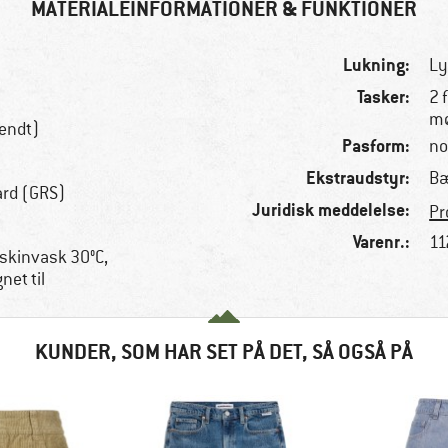
MATERIALEINFORMATIONER & FUNKTIONER
Lukning:
Ly
Tasker:
2 
mø
endt)
Pasform:
no
Ekstraudstyr:
Bæ
ard (GRS)
Juridisk meddelelse:
Pr
Varenr.:
11
skinvask 30°C,
net til
KUNDER, SOM HAR SET PÅ DET, SÅ OGSÅ PÅ