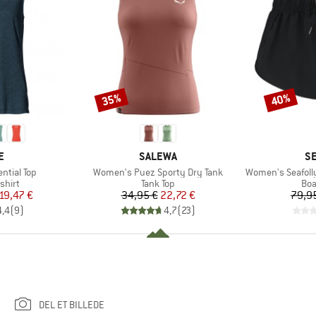
35%
40%
Rabat
Rabat
KE
MÆRKE
M
E
SALEWA
SE
Artikel
Artikel
ntial Top
Women's Puez Sporty Dry Tank
Women's Seafolly
ruppe
Produktgruppe
Pro
shirt
Tank Top
Boa
is
dsat pris
Pris
Nedsat pris
19,47 €
34,95 €
22,72 €
79,9
4,4
(
9
)
4,7
(
23
)
DEL ET BILLEDE