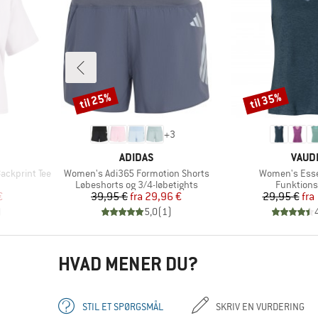
til 25%
til 35%
Rabat
Rabat
+
3
MÆRKE
MÆR
ADIDAS
VAUD
Artikel
Artikel
ckprint Tee
Women's Adi365 Formotion Shorts
Women's Esse
uppe
Produktgruppe
Produktg
Løbeshorts og 3/4-løbetights
Funktions
 pris
Pris
Nedsat pris
Pr
Ne
€
39,95 €
fra
29,96 €
29,95 €
fra
)
5,0
(
1
)
HVAD MENER DU?
STIL ET SPØRGSMÅL
SKRIV EN VURDERING