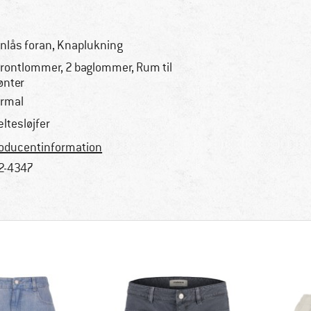
nlås foran, Knaplukning
frontlommer, 2 baglommer, Rum til
nter
rmal
ltesløjfer
oducentinformation
2-4347