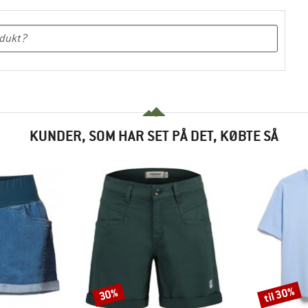
KUNDER, SOM HAR SET PÅ DET, KØBTE SÅ
til 30%
30%
Rabat
Rabat