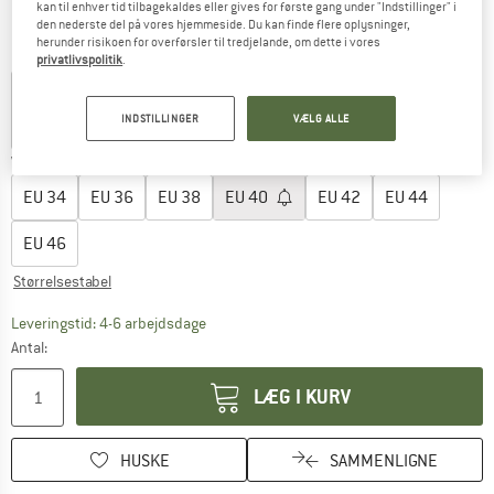
kan til enhver tid tilbagekaldes eller gives for første gang under "Indstillinger" i
Oplysninger om forsendelsesomkostninge
plus Forsendelsesomkostninger
den nederste del på vores hjemmeside. Du kan finde flere oplysninger,
herunder risikoen for overførsler til tredjelande, om dette i vores
Farve:
Black Multi / Shocking Pink
privatlivspolitik
.
INDSTILLINGER
VÆLG ALLE
40%
50%
Vælg en størrelse:
EU
34
EU
36
EU
38
EU
40
EU
42
EU
44
EU
46
Størrelsestabel
Linket åbnes i en infoboks og indeholder he
Leveringstid: 4-6 arbejdsdage
Antal:
LÆG I KURV
HUSKE
SAMMENLIGNE