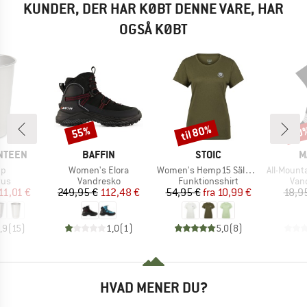
KUNDER, DER HAR KØBT DENNE VARE, HAR
OGSÅ KØBT
til 80%
55%
20
Rabat
Rabat
Raba
MÆRKE
MÆRKE
M
NTEEN
BAFFIN
STOIC
M
Artikel
Artikel
Artikel
up
Women's Elora
Women's Hemp15 SälkaSt. II S/S
All-Mountain Tar
gruppe
Produktgruppe
Produktgruppe
Pro
rus
Vandresko
Funktionsshirt
Van
is
dsat pris
Pris
Nedsat pris
Pris
Nedsat pris
11,01 €
249,95 €
112,48 €
54,95 €
fra
10,99 €
18,9
,9
(
15
)
1,0
(
1
)
5,0
(
8
)
HVAD MENER DU?