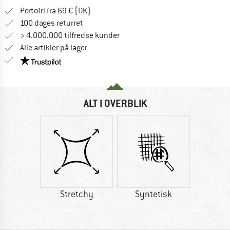
Find oplysninger om forsendelse her! Åb
Portofri fra 69 € (DK)
Gå til returretten her Åbnes i en infoboks
100 dages returret
> 4.000.000 tilfredse kunder
Alle artikler på lager
Vi er Trustpilot-certificeret - oplysningerne får du
ALT I OVERBLIK
Stretchy
Syntetisk