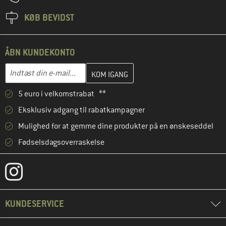
KØB BEVIDST
ÅBN KUNDEKONTO
Indtast din e-mailadresse her, og opret i næste trin din kundekon
E-mail-adresse
5 euro i velkomstrabat **
Eksklusiv adgang til rabatkampagner
Mulighed for at gemme dine produkter på en ønskeseddel
Fødselsdagsoverraskelse
KUNDESERVICE