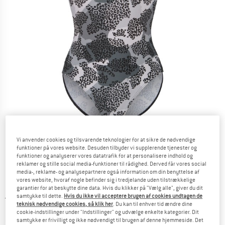
Detaljevisning
Vi anvender cookies og tilsvarende teknologier for at sikre de nødvendige
funktioner på vores website. Desuden tilbyder vi supplerende tjenester og
funktioner og analyserer vores datatrafik for at personalisere indhold og
reklamer og stille social media-funktioner til rådighed. Derved får vores social
media-, reklame- og analysepartnere også information om din benyttelse af
vores website, hvoraf nogle befinder sig i tredjelande uden tilstrækkelige
garantier for at beskytte dine data. Hvis du klikker på "Vælg alle", giver du dit
samtykke til dette.
Hvis du ikke vil acceptere brugen af cookies undtagen de
Original pris :
Pris:
54,95
€
teknisk nødvendige cookies, så klik her
. Du kan til enhver tid ændre dine
27,48
€
inkl. moms.
cookie-indstillinger under "Indstillinger" og udvælge enkelte kategorier. Dit
~
KR
205,43
samtykke er frivilligt og ikke nødvendigt til brugen af denne hjemmeside. Det