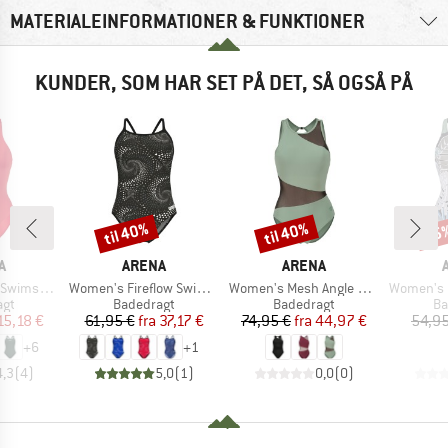
MATERIALEINFORMATIONER & FUNKTIONER
KUNDER, SOM HAR SET PÅ DET, SÅ OGSÅ PÅ
til 40%
til 40%
45
Rabat
Rabat
Raba
KE
MÆRKE
MÆRKE
A
ARENA
ARENA
Artikel
Artikel
Artikel
m Pro Solid
Women's Fireflow Swimsuit Lightdrop Back
Women's Mesh Angle Swimsuit Vent Back B
Women's Forest Sw
tgruppe
Produktgruppe
Produktgruppe
Pr
agt
Badedragt
Badedragt
Ba
is
dsat pris
Pris
Nedsat pris
Pris
Nedsat pris
15,18 €
61,95 €
fra
37,17 €
74,95 €
fra
44,97 €
54,95
+
6
+
1
4,3
(
4
)
5,0
(
1
)
0,0
(
0
)