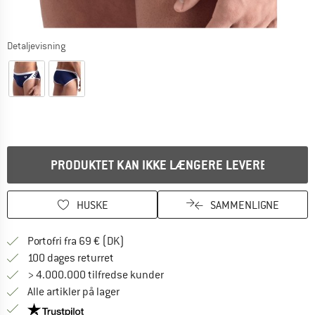
Detaljevisning
PRODUKTET KAN IKKE LÆNGERE LEVERES
HUSKE
SAMMENLIGNE
Find oplysninger om forsendelse her! Åb
Portofri fra 69 € (DK)
Gå til returretten her Åbnes i en infoboks
100 dages returret
> 4.000.000 tilfredse kunder
Alle artikler på lager
Vi er Trustpilot-certificeret - oplysningerne får du