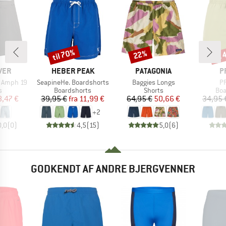
til 70%
til
22%
Rabat
Rabat
Raba
MÆRKE
MÆRKE
M
VER
HEBER PEAK
PATAGONIA
P
Artikel
Artikel
Ar
r Amph 19
SeapineHe. Boardshorts
Baggies Longs
PR
ktgruppe
Produktgruppe
Produktgruppe
Pro
s
Boardshorts
Shorts
Boa
is
dsat pris
Pris
Nedsat pris
Pris
Nedsat pris
8,47 €
39,95 €
fra
11,99 €
64,95 €
50,66 €
34,95 
+
2
0,0
(
0
)
4,5
(
15
)
5,0
(
6
)
GODKENDT AF ANDRE BJERGVENNER