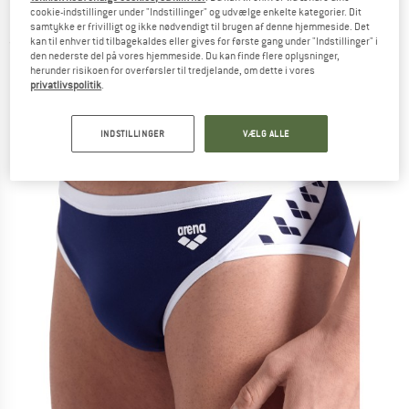
Badebukser
cookie-indstillinger under "Indstillinger" og udvælge enkelte kategorier. Dit
samtykke er frivilligt og ikke nødvendigt til brugen af denne hjemmeside. Det
kan til enhver tid tilbagekaldes eller gives for første gang under "Indstillinger" i
(0)
den nederste del på vores hjemmeside. Du kan finde flere oplysninger,
herunder risikoen for overførsler til tredjelande, om dette i vores
privatlivspolitik
.
INDSTILLINGER
VÆLG ALLE