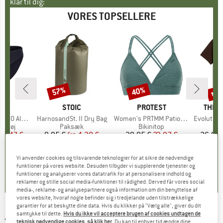
klar til dig:
VORES TOPSELLERE
til
57%
40%
Rabat
Rabat
Raba
KE
C
MÆRKE
STOIC
MÆRKE
PROTEST
MÆR
THE 
enSt. Brief
Artikel
HarnosandSt. II Dry Bag
Artikel
Women's PRTMM Patio Triangle
Artikel
Evolution Simpl
uppe
ertøj
Produktgruppe
Paksæk
Produktgruppe
Bikinitop
is
dsat pris
24,47 €
9,95 €
fra
Pris
Nedsat pris
4,28 €
39,95 €
Pris
Nedsat pris
23,97 €
26,95 
+
3
Vi anvender cookies og tilsvarende teknologier for at sikre de nødvendige
,8
(
44
)
5,0
(
2
)
4,9
(
23
)
funktioner på vores website. Desuden tilbyder vi supplerende tjenester og
funktioner og analyserer vores datatrafik for at personalisere indhold og
reklamer og stille social media-funktioner til rådighed. Derved får vores social
media-, reklame- og analysepartnere også information om din benyttelse af
vores website, hvoraf nogle befinder sig i tredjelande uden tilstrækkelige
garantier for at beskytte dine data. Hvis du klikker på "Vælg alle", giver du dit
ARENA
-
samtykke til dette.
Hvis du ikke vil acceptere brugen af cookies undtagen de
Icons Swim Briefs Solid -
teknisk nødvendige cookies, så klik her
. Du kan til enhver tid ændre dine