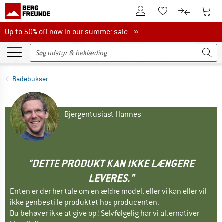
Til kundekontoen
Til 
Til huskesedlen.
Til produk
Up to 50% off now in our summer sale
Up to 50% off now in our summer sale »
Badebukser
Bjergentusiast Hannes
"DETTE PRODUKT KAN IKKE LÆNGERE
LEVERES."
Enten er der her tale om en ældre model, eller vi kan eller vil
ikke genbestille produktet hos producenten.
Du behøver ikke at give op! Selvfølgelig har vi alternativer