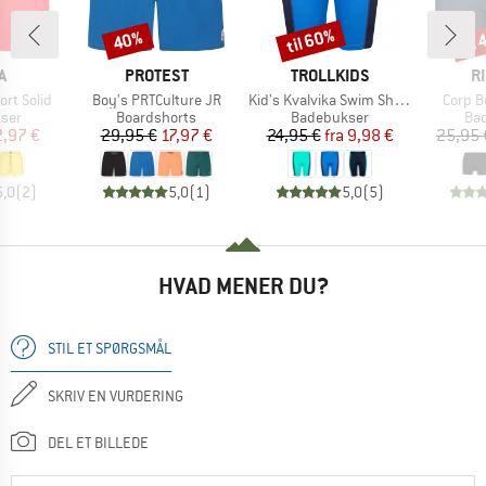
til 60%
til
40%
Rabat
Rabat
Raba
KE
MÆRKE
MÆRKE
M
A
PROTEST
TROLLKIDS
R
Artikel
Artikel
Artikel
rt Solid
Boy's PRTCulture JR
Kid's Kvalvika Swim Shorts
Corp B
gruppe
Produktgruppe
Produktgruppe
Pro
ser
Boardshorts
Badebukser
Ba
is
dsat pris
Pris
Nedsat pris
Pris
Nedsat pris
,97 €
29,95 €
17,97 €
24,95 €
fra
9,98 €
25,95 
5,0
(
2
)
5,0
(
1
)
5,0
(
5
)
HVAD MENER DU?
STIL ET SPØRGSMÅL
SKRIV EN VURDERING
DEL ET BILLEDE