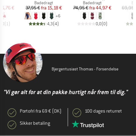
tgruppe
Produktgruppe
Produktgruppe
Pr
op
Badedragt
Badedragt
Ba
is
dsat pris
Pris
Nedsat pris
Pris
Nedsat pris
16,76 €
37,95 €
fra
15,18 €
74,95 €
fra
44,97 €
69,95 
+
6
3,0
(
1
)
4,3
(
4
)
0,0
(
0
)
Bjergentusiast Thomas - Forsendelse
"Vi gør alt for at din pakke hurtigt når frem til dig."
Portofri fra 69 € (DK)
100 dages returret
Sikker betaling