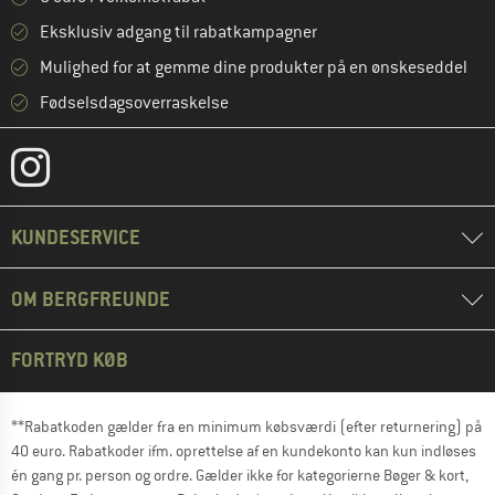
Eksklusiv adgang til rabatkampagner
Mulighed for at gemme dine produkter på en ønskeseddel
Fødselsdagsoverraskelse
KUNDESERVICE
OM BERGFREUNDE
FORTRYD KØB
**Rabatkoden gælder fra en minimum købsværdi (efter returnering) på
40 euro. Rabatkoder ifm. oprettelse af en kundekonto kan kun indløses
én gang pr. person og ordre. Gælder ikke for kategorierne Bøger & kort,