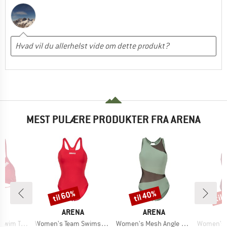
MEST PULÆRE PRODUKTER FRA ARENA
til 60%
til 40%
til
Rabat
Rabat
Raba
KE
MÆRKE
MÆRKE
A
ARENA
ARENA
Artikel
Artikel
Artikel
 Back Solid
Women's Team Swimsuit Swim Pro Solid
Women's Mesh Angle Swimsuit Vent Back B
Women's Mesh Pan