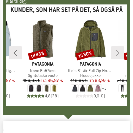
klar til dig:
KUNDER, SOM HAR SET PÅ DET, SÅ OGSÅ PÅ
til 43%
til 30%
til
Rabat
Rabat
Raba
E
UT
MÆRKE
PATAGONIA
MÆRKE
PATAGONIA
MÆ
LU
SO Shorts
Artikel
Nano Puff Vest
Artikel
Kid's R1 Air Full-Zip Hoody
Art
Ma
ktgruppe
s
Produktgruppe
Syntetiske veste
Produktgruppe
Fleecejakke
Prod
Trek
is
dsat pris
77,97 €
169,95 €
fra
Pris
Nedsat pris
96,87 €
119,95 €
fra
Pris
Nedsat pris
83,97 €
249,95 
+
3
0,0
(
0
)
4,8
(
78
)
0,0
(
0
)
ARC'TERYX
-
Women's Taema Crew L/S -