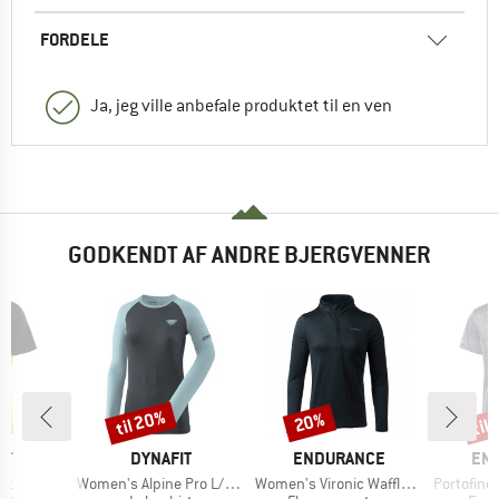
FORDELE
Ja, jeg ville anbefale produktet til en ven
GODKENDT AF ANDRE BJERGVENNER
til 20%
til
20%
Rabat
Rabat
Raba
E
MÆRKE
MÆRKE
MÆ
IT
DYNAFIT
ENDURANCE
EN
Artikel
Artikel
Artikel
rt
Women's Alpine Pro L/S Tee
Women's Vironic Waffle Melange Loose Fit Midlayer
Portofino S/