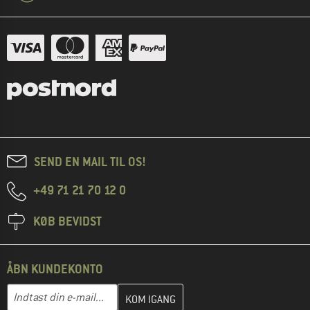
SEND EN MAIL TIL OS!
+49 71 21 70 12 0
KØB BEVIDST
ÅBN KUNDEKONTO
Indtast din e-mailadresse her, og opret i næste trin din kundekon
E-mail-adresse