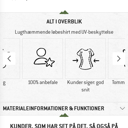
ALT I OVERBLIK
Lugthæmmende løbeshirt med UV-beskyttelse
5 g
100% anbefale
Kunder siger: god
Tommel
snit
MATERIALEINFORMATIONER & FUNKTIONER
KUNDER, SOM HAR SET PÅ DET, SÅ OGSÅ PÅ