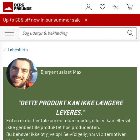
Til kundekontoen
Til 
Til huskesedlen.
Til produk
Up to 50% off now in our summer sale
Up to 50% off now in our summer sale »
Løbeshirts
Bjergentusiast Max
"DETTE PRODUKT KAN IKKE LÆNGERE
LEVERES."
Enten er der her tale om en ældre model, eller vi kan eller vil
ikke genbestille produktet hos producenten.
Du behøver ikke at give op! Selvfølgelig har vi alternativer