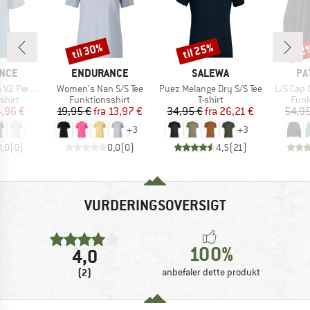
til 30%
til 25%
22
Rabat
Rabat
Raba
MÆRKE
MÆRKE
MÆ
NCE
ENDURANCE
SALEWA
PA
Artikel
Artikel
Artikel
ance S/S Tee
Women's Nan S/S Tee
Puez Melange Dry S/S Tee
L/S Cap C
ruppe
Produktgruppe
Produktgruppe
Prod
shirt
Funktionsshirt
T-shirt
Funk
is
dsat pris
Pris
Nedsat pris
Pris
Nedsat pris
,96 €
19,95 €
fra
13,97 €
34,95 €
fra
26,21 €
54,95
+
3
+
3
0,0
(
0
)
0,0
(
0
)
4,5
(
21
)
VURDERINGSOVERSIGT
100%
4,0
(2)
anbefaler dette produkt