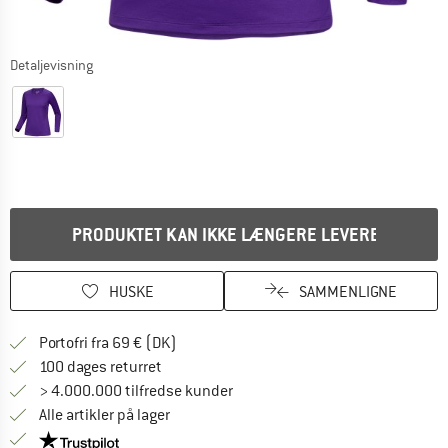
Detaljevisning
PRODUKTET KAN IKKE LÆNGERE LEVERES
HUSKE
SAMMENLIGNE
Find oplysninger om forsendelse her! Åb
Portofri fra 69 € (DK)
Gå til returretten her Åbnes i en infoboks
100 dages returret
> 4.000.000 tilfredse kunder
Alle artikler på lager
Vi er Trustpilot-certificeret - oplysningerne får du