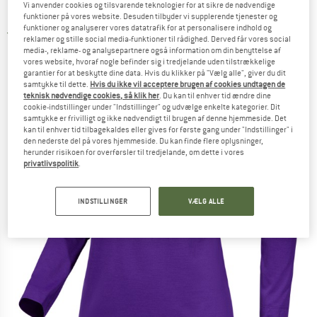
Vi anvender cookies og tilsvarende teknologier for at sikre de nødvendige
Løbeshirt
funktioner på vores website. Desuden tilbyder vi supplerende tjenester og
funktioner og analyserer vores datatrafik for at personalisere indhold og
4,0
(2)
reklamer og stille social media-funktioner til rådighed. Derved får vores social
media-, reklame- og analysepartnere også information om din benyttelse af
vores website, hvoraf nogle befinder sig i tredjelande uden tilstrækkelige
garantier for at beskytte dine data. Hvis du klikker på "Vælg alle", giver du dit
samtykke til dette.
Hvis du ikke vil acceptere brugen af cookies undtagen de
teknisk nødvendige cookies, så klik her
. Du kan til enhver tid ændre dine
cookie-indstillinger under "Indstillinger" og udvælge enkelte kategorier. Dit
samtykke er frivilligt og ikke nødvendigt til brugen af denne hjemmeside. Det
kan til enhver tid tilbagekaldes eller gives for første gang under "Indstillinger" i
den nederste del på vores hjemmeside. Du kan finde flere oplysninger,
herunder risikoen for overførsler til tredjelande, om dette i vores
privatlivspolitik
.
INDSTILLINGER
VÆLG ALLE