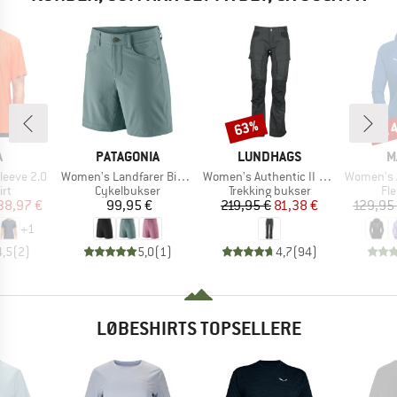
til
63%
Rabat
Raba
KE
MÆRKE
MÆRKE
M
A
PATAGONIA
LUNDHAGS
M
Artikel
Artikel
Artikel
Sleeve 2.0
Women's Landfarer Bike Shorts
Women's Authentic II Pant
Women's Aenergy Ligh
tgruppe
Produktgruppe
Produktgruppe
Pr
rt
Cykelbukser
Trekking bukser
Fl
is
dsat pris
Pris
Pris
Nedsat pris
38,97 €
99,95 €
219,95 €
81,38 €
129,95
+
1
4,5
(
2
)
5,0
(
1
)
4,7
(
94
)
LØBESHIRTS TOPSELLERE