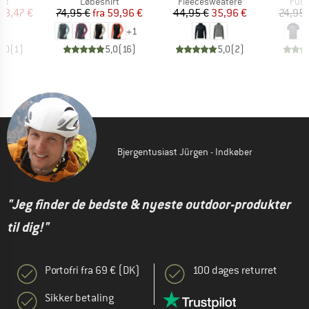
tgruppe
Produktgruppe
Produktgruppe
Prod
rt
Løbeshirt
Fleecesweatere
Funk
is
dsat pris
Pris
Nedsat pris
Pris
Nedsat pris
58,47 €
74,95 €
fra
59,96 €
44,95 €
35,96 €
24,95 
+
1
5,0
(
1
)
5,0
(
16
)
5,0
(
2
)
Bjergentusiast Jürgen - Indkøber
"Jeg finder de bedste & nyeste outdoor-produkter
til dig!"
Portofri fra 69 € (DK)
100 dages returret
Sikker betaling