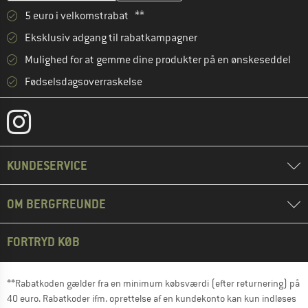
5 euro i velkomstrabat **
Eksklusiv adgang til rabatkampagner
Mulighed for at gemme dine produkter på en ønskeseddel
Fødselsdagsoverraskelse
KUNDESERVICE
OM BERGFREUNDE
FORTRYD KØB
**Rabatkoden gælder fra en minimum købsværdi (efter returnering) på
40 euro. Rabatkoder ifm. oprettelse af en kundekonto kan kun indløses