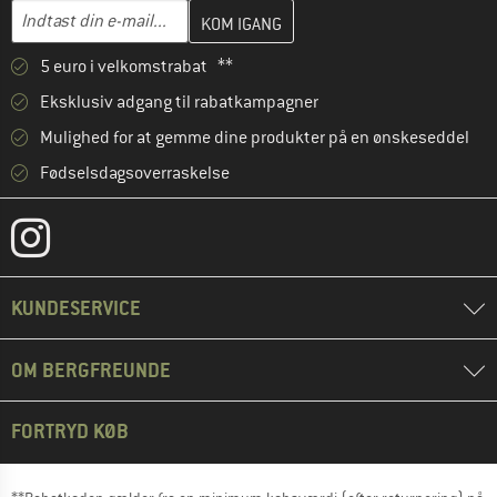
Indtast din e-mailadresse her, og opret i næste trin din kundekon
E-mail-adresse
5 euro i velkomstrabat **
Eksklusiv adgang til rabatkampagner
Mulighed for at gemme dine produkter på en ønskeseddel
Fødselsdagsoverraskelse
KUNDESERVICE
OM BERGFREUNDE
FORTRYD KØB