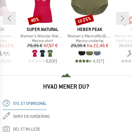
til 25%
til
40%
Rabat
Rabat
Raba
E
MÆRKE
MÆRKE
OX
SUPER.NATURAL
HEBER PEAK
Artikel
Artikel
Artikel
arter Socks
Women's Wonder Wald Tee
Women's MerinoMix165 PineconeHe. Hipster
Merino Trekki
ruppe
Produktgruppe
Produktgruppe
Produktg
kker
Merino-shirt
Merino undertøj
Multifunk
is
dsat pris
Pris
Nedsat pris
Pris
Nedsat pris
14,55 €
79,95 €
47,97 €
29,95 €
fra
22,46 €
24,95 
,8
(
23
)
0,0
(
0
)
4,3
(
7
)
HVAD MENER DU?
STIL ET SPØRGSMÅL
SKRIV EN VURDERING
DEL ET BILLEDE