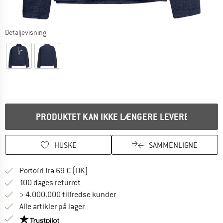
Detaljevisning
PRODUKTET KAN IKKE LÆNGERE LEVERES
HUSKE
SAMMENLIGNE
Find oplysninger om forsendelse her! Åb
Portofri fra 69 € (DK)
Gå til returretten her Åbnes i en infoboks
100 dages returret
> 4.000.000 tilfredse kunder
Alle artikler på lager
Vi er Trustpilot-certificeret - oplysningerne får du