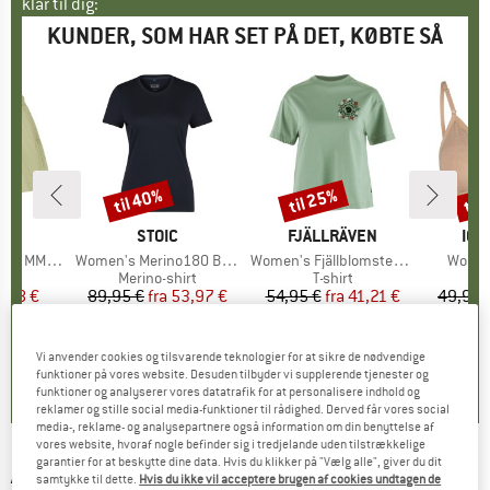
klar til dig:
KUNDER, SOM HAR SET PÅ DET, KØBTE SÅ
til 40%
til 25%
til
Rabat
Rabat
Raba
KE
C
MÆRKE
STOIC
MÆRKE
FJÄLLRÄVEN
MÆ
ICE
X. Shorts
Artikel
Women's Merino180 BengtSt. T-Shirt slim
Artikel
Women's Fjällblomster Logo T-Shirt
Artikel
Women'
ktgruppe
s
Produktgruppe
Merino-shirt
Produktgruppe
T-shirt
P
Sp
is
dsat pris
7,98 €
89,95 €
fra
Pris
Nedsat pris
53,97 €
54,95 €
fra
Pris
Nedsat pris
41,21 €
49,95 
+
1
+
2
,5
(
14
)
4,6
(
25
)
0,0
(
0
)
Vi anvender cookies og tilsvarende teknologier for at sikre de nødvendige
funktioner på vores website. Desuden tilbyder vi supplerende tjenester og
funktioner og analyserer vores datatrafik for at personalisere indhold og
reklamer og stille social media-funktioner til rådighed. Derved får vores social
media-, reklame- og analysepartnere også information om din benyttelse af
vores website, hvoraf nogle befinder sig i tredjelande uden tilstrækkelige
garantier for at beskytte dine data. Hvis du klikker på "Vælg alle", giver du dit
AMUNDSEN SPORTS
-
Women's Hut Half Zip -
samtykke til dette.
Hvis du ikke vil acceptere brugen af cookies undtagen de