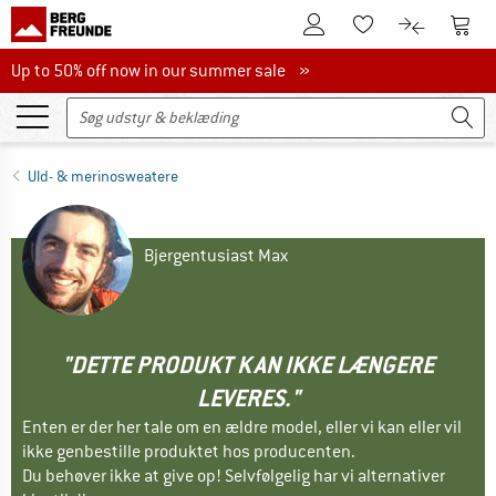
Til kundekontoen
Til 
Til huskesedlen.
Til produk
Up to 50% off now in our summer sale
Up to 50% off now in our summer sale »
Uld- & merinosweatere
Bjergentusiast Max
"DETTE PRODUKT KAN IKKE LÆNGERE
LEVERES."
Enten er der her tale om en ældre model, eller vi kan eller vil
ikke genbestille produktet hos producenten.
Du behøver ikke at give op! Selvfølgelig har vi alternativer