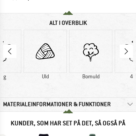
ALT I OVERBLIK
0 g
Uld
Bomuld
40
MATERIALEINFORMATIONER & FUNKTIONER
KUNDER, SOM HAR SET PÅ DET, SÅ OGSÅ PÅ