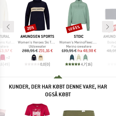
til 65%
20%
20
Rabat
Rabat
Raba
MÆRKE
MÆRKE
MÆRKE
TURAL
AMUNDSEN SPORTS
STOIC
AMUND
Artikel
Artikel
Artike
Kula Top
Women's Heroes Ski Turtle Neck
Women's MerinoFleece335 MMXX. Lulea Half zip
Boile
uppe
Produktgruppe
Produktgruppe
Pr
eatere
Uldsweater
Merino sweatere
Pa
is
dsat pris
Pris
Nedsat pris
Pris
Nedsat pris
53,97 €
288,95 €
231,16 €
139,95 €
fra
48,98 €
48,9
+
2
,6
(
49
)
0,0
(
0
)
4,7
(
16
)
KUNDER, DER HAR KØBT DENNE VARE, HAR
OGSÅ KØBT