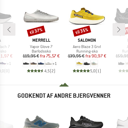
til 37%
til 35%
30
Rabat
Rabat
Raba
KE
MÆRKE
MÆRKE
A
MERRELL
SALOMON
Artikel
Artikel
A
ach 7
Vapor Glove 7
Aero Blaze 3 Grvl
gruppe
Produktgruppe
Produktgruppe
Pro
-sko
Barfodssko
Running-sko
Run
is
dsat pris
Pris
Nedsat pris
Pris
Nedsat pris
11,97 €
119,95 €
fra
75,57 €
139,95 €
fra
90,97 €
159,9
+
1
+
1
0,0
(
0
)
4,5
(
2
)
5,0
(
1
)
GODKENDT AF ANDRE BJERGVENNER