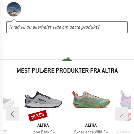
MEST PULÆRE PRODUKTER FRA ALTRA
til 25%
til
Rabat
Raba
KE
MÆRKE
MÆRKE
A
ALTRA
ALTRA
Artikel
Artikel
Artikel
 275
Lone Peak 9+
Experience Wild 3+
Women's Expe