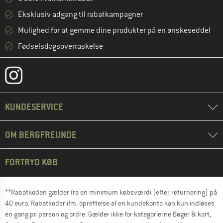
Eksklusiv adgang til rabatkampagner
Mulighed for at gemme dine produkter på en ønskeseddel
Fødselsdagsoverraskelse
KUNDESERVICE
OM BERGFREUNDE
FORTRYD KØB
**Rabatkoden gælder fra en minimum købsværdi (efter returnering) på
40 euro. Rabatkoder ifm. oprettelse af en kundekonto kan kun indløses
én gang pr. person og ordre. Gælder ikke for kategorierne Bøger & kort,