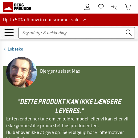
Til kundekontoen
Til 
Til huskesedlen.
Til produk
Up to 50% off now in our summer sale
Up to 50% off now in our summer sale »
Løbesko
Bjergentusiast Max
"DETTE PRODUKT KAN IKKE LÆNGERE
LEVERES."
Enten er der her tale om en ældre model, eller vi kan eller vil
ikke genbestille produktet hos producenten.
Du behøver ikke at give op! Selvfølgelig har vi alternativer