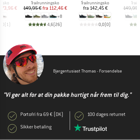
ruppe
Produktgruppe
Produktgruppe
Prod
ngsko
Trailrunningsko
Trailrunningsko
Trai
is
dsat pris
Pris
Nedsat pris
Pris
173,96 €
149,95 €
fra
112,46 €
fra
142,45 €
149,95 
+
8
3,0
(
1
)
4,6
(
26
)
0,0
(
0
)
Bjergentusiast Thomas - Forsendelse
"Vi gør alt for at din pakke hurtigt når frem til dig."
Portofri fra 69 € (DK)
100 dages returret
Sikker betaling