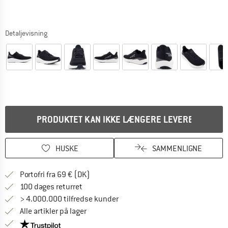
Detaljevisning
PRODUKTET KAN IKKE LÆNGERE LEVERES
HUSKE
SAMMENLIGNE
Find oplysninger om forsendelse her! Åb
Portofri fra 69 € (DK)
Gå til returretten her Åbnes i en infoboks
100 dages returret
> 4.000.000 tilfredse kunder
Alle artikler på lager
Vi er Trustpilot-certificeret - oplysningerne får du