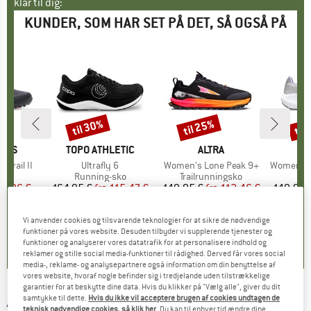
klar til dig:
KUNDER, SOM HAR SET PÅ DET, SÅ OGSÅ PÅ
til 30%
til 25%
til
Rabat
Rabat
Raba
HOES
MÆRKE
TOPO ATHLETIC
MÆRKE
ALTRA
Trail II
Artikel
Ultrafly 6
Artikel
Women's Lone Peak 9+
Artikel
Women's Exp
gruppe
sko
Produktgruppe
Running-sko
Produktgruppe
Trailrunningsko
Pro
Run
is
dsat pris
03,96 €
164,95 €
fra
Pris
Nedsat pris
115,47 €
149,95 €
fra
Pris
Nedsat pris
112,46 €
149,95 
+
1
+
5
Vi anvender cookies og tilsvarende teknologier for at sikre de nødvendige
4,2
(
5
)
0,0
(
0
)
4,7
(
20
)
funktioner på vores website. Desuden tilbyder vi supplerende tjenester og
funktioner og analyserer vores datatrafik for at personalisere indhold og
reklamer og stille social media-funktioner til rådighed. Derved får vores social
media-, reklame- og analysepartnere også information om din benyttelse af
vores website, hvoraf nogle befinder sig i tredjelande uden tilstrækkelige
garantier for at beskytte dine data. Hvis du klikker på "Vælg alle", giver du dit
ALTRA
-
samtykke til dette.
Hvis du ikke vil acceptere brugen af cookies undtagen de
Women's Experience Form -
teknisk nødvendige cookies, så klik her
. Du kan til enhver tid ændre dine