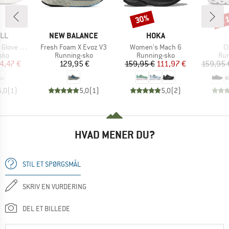
til
30%
Rabat
Raba
E
MÆRKE
MÆRKE
LL
NEW BALANCE
HOKA
Artikel
Artikel
Ar
ve 6 Boa
Fresh Foam X Evoz V3
Women's Mach 6
C
gruppe
Produktgruppe
Produktgruppe
Pro
sko
Running-sko
Running-sko
Run
is
dsat pris
Pris
Pris
Nedsat pris
4,47 €
129,95 €
159,95 €
111,97 €
159,95 
5,0
(
1
)
5,0
(
1
)
5,0
(
2
)
HVAD MENER DU?
STIL ET SPØRGSMÅL
SKRIV EN VURDERING
DEL ET BILLEDE