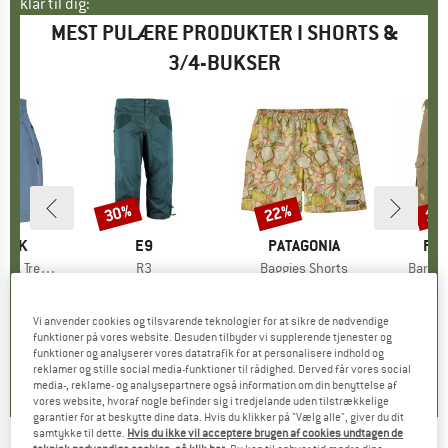
klar til dig:
MEST PULÆRE PRODUKTER I SHORTS &
3/4-BUKSER
30%
22%
17
Rabat
Rabat
Raba
PEAK
MÆRKE
E9
MÆRKE
PATAGONIA
MÆ
FJÄ
ing Shorts
Artikel
R3
Artikel
Baggies Shorts
Artikel
Barent
ktgruppe
s
Produktgruppe
3/4 bukser
Produktgruppe
Shorts
is
dsat pris
43,97 €
89,95 €
Pris
Nedsat pris
62,97 €
64,95 €
Pris
Nedsat pris
50,66 €
129,9
Vi anvender cookies og tilsvarende teknologier for at sikre de nødvendige
+
1
funktioner på vores website. Desuden tilbyder vi supplerende tjenester og
4,8
(
6
)
5,0
(
5
)
4,8
(
9
)
funktioner og analyserer vores datatrafik for at personalisere indhold og
reklamer og stille social media-funktioner til rådighed. Derved får vores social
media-, reklame- og analysepartnere også information om din benyttelse af
vores website, hvoraf nogle befinder sig i tredjelande uden tilstrækkelige
garantier for at beskytte dine data. Hvis du klikker på "Vælg alle", giver du dit
samtykke til dette.
Hvis du ikke vil acceptere brugen af cookies undtagen de