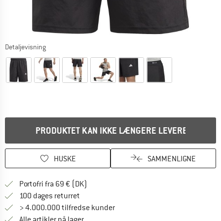
Detaljevisning
PRODUKTET KAN IKKE LÆNGERE LEVERES
HUSKE
SAMMENLIGNE
Find oplysninger om forsendelse her! Åb
Portofri fra 69 € (DK)
Gå til returretten her Åbnes i en infoboks
100 dages returret
> 4.000.000 tilfredse kunder
Alle artikler på lager