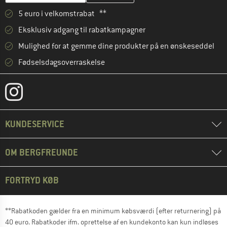
5 euro i velkomstrabat **
Eksklusiv adgang til rabatkampagner
Mulighed for at gemme dine produkter på en ønskeseddel
Fødselsdagsoverraskelse
KUNDESERVICE
OM BERGFREUNDE
FORTRYD KØB
**Rabatkoden gælder fra en minimum købsværdi (efter returnering) på
40 euro. Rabatkoder ifm. oprettelse af en kundekonto kan kun indløses