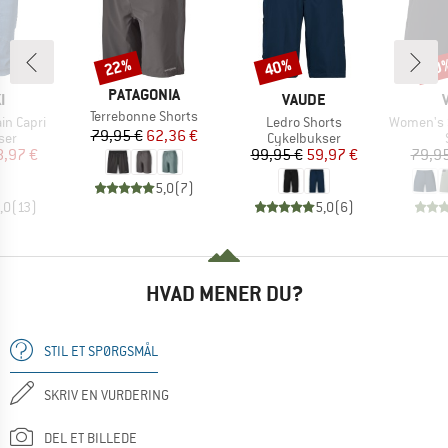
22%
40%
30
Rabat
Rabat
Raba
MÆRKE
PATAGONIA
KE
MÆRKE
I
VAUDE
Artikel
Terrebonne Shorts
Artikel
Artikel
in Capri
Ledro Shorts
Women's Sco
Pris
Nedsat pris
79,95 €
62,36 €
gruppe
Produktgruppe
ser
Cykelbukser
is
dsat pris
Pris
Nedsat pris
8,97 €
99,95 €
59,97 €
79,95
5,0
(
7
)
,0
(
13
)
5,0
(
6
)
HVAD MENER DU?
STIL ET SPØRGSMÅL
SKRIV EN VURDERING
DEL ET BILLEDE