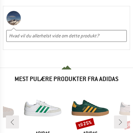
MEST PULÆRE PRODUKTER FRA ADIDAS
til 25%
til
Rabat
Raba
E
MÆRKE
MÆRKE