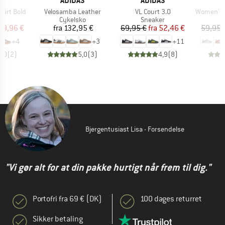
AS
ADIDAS
ADIDAS
A
Artikel
Artikel
Artikel
ourt Bold
Velosamba Leather
VL Court 3.0
Women's Brea
ktgruppe
Produktgruppe
Produktgruppe
P
er
Cykelsko
Sneaker
S
is
dsat pris
Pris
Pris
Nedsat pris
59,96 €
fra
132,95 €
69,95 €
fra
52,46 €
59,95 
+
4
+
3
+
11
5,0
(
2
)
5,0
(
3
)
4,9
(
8
)
Bjergentusiast Lisa - Forsendelse
"Vi gør alt for at din pakke hurtigt når frem til dig."
Portofri fra 69 € (DK)
100 dages returret
Sikker betaling