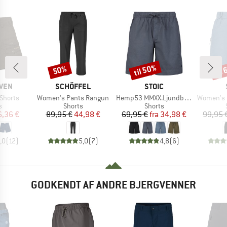
til 50%
til
50%
Rabat
Rabat
Raba
MÆRKE
MÆRKE
ÄVEN
SCHÖFFEL
STOIC
Artikel
Artikel
Artikel
 Shorts
Women's Pants Rangun
Hemp53 MMXX.Ljundby Shorts
Women's Hemp5
ktgruppe
Produktgruppe
Produktgruppe
s
Shorts
Shorts
is
dsat pris
Pris
Nedsat pris
Pris
Nedsat pris
6,36 €
89,95 €
44,98 €
69,95 €
fra
34,98 €
99,95 
,0
(
12
)
5,0
(
7
)
4,8
(
6
)
GODKENDT AF ANDRE BJERGVENNER