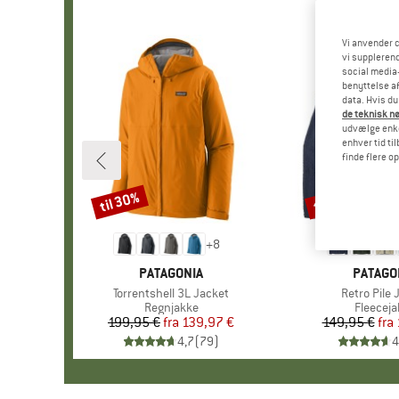
Vi anvender c
vi supplerend
social media-
benyttelse af
data. Hvis du
de teknisk nø
udvælge enkel
enhver tid ti
finde flere o
til 30%
til 32%
Rabat
Rabat
+
8
MÆRKE
PATAGONIA
MÆRKE
PATAGO
Artikel
Torrentshell 3L Jacket
Artikel
Retro Pile 
Produktgruppe
Regnjakke
Produkt
Fleeceja
199,95 €
fra
Pris
Nedsat pris
139,97 €
149,95 €
fra
Pr
Ne
4,7
(
79
)
4