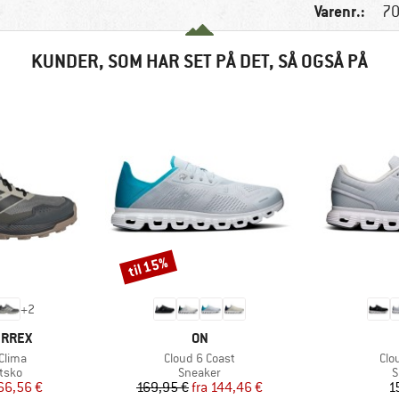
Varenr.:
70
KUNDER, SOM HAR SET PÅ DET, SÅ OGSÅ PÅ
til 15%
Rabat
+
2
MÆRKE
ERREX
ON
Artikel
Arti
 Clima
Cloud 6 Coast
Clo
ruppe
Produktgruppe
P
tsko
Sneaker
S
is
dsat pris
Pris
Nedsat pris
66,56 €
169,95 €
fra
144,46 €
1