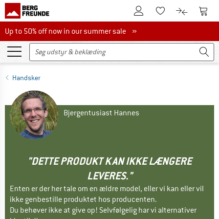
Til kundekontoen
Til 
Til huskesedlen.
Til produk
Up to 50% off now in our summer sale
Up to 50% off now in our summer sale »
Handsker
Bjergentusiast Hannes
"DETTE PRODUKT KAN IKKE LÆNGERE
LEVERES."
Enten er der her tale om en ældre model, eller vi kan eller vil
ikke genbestille produktet hos producenten.
Du behøver ikke at give op! Selvfølgelig har vi alternativer