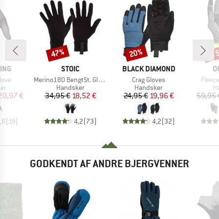
til
47%
20%
Rabat
Rabat
Raba
MÆRKE
MÆRKE
M
ING
STOIC
BLACK DIAMOND
O
Artikel
Artikel
Artikel
love
Merino180 BengtSt. Glove
Crag Gloves
Fleece
tgruppe
Produktgruppe
Produktgruppe
Pr
er
Handsker
Handsker
H
is
dsat pris
Pris
Nedsat pris
Pris
Nedsat pris
20,97 €
34,95 €
18,52 €
24,95 €
19,96 €
59,95 
,6
(
19
)
4,2
(
73
)
4,2
(
32
)
GODKENDT AF ANDRE BJERGVENNER