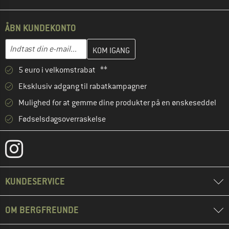
ÅBN KUNDEKONTO
Indtast din e-mailadresse her, og opret i næste trin din kundekon
E-mail-adresse
5 euro i velkomstrabat **
Eksklusiv adgang til rabatkampagner
Mulighed for at gemme dine produkter på en ønskeseddel
Fødselsdagsoverraskelse
KUNDESERVICE
OM BERGFREUNDE