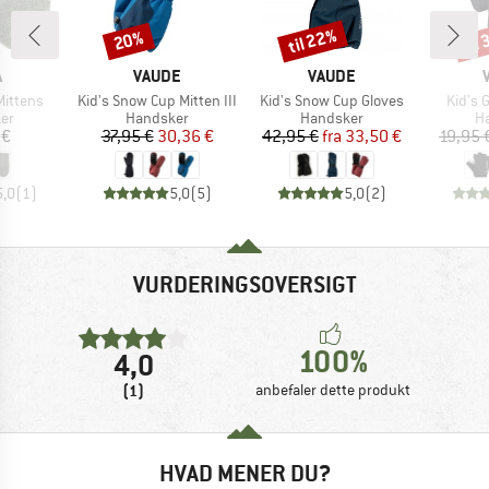
til 22%
til
20%
Rabat
Rabat
Raba
KE
MÆRKE
MÆRKE
A
VAUDE
VAUDE
Artikel
Artikel
Artikel
Mittens
Kid's Snow Cup Mitten III
Kid's Snow Cup Gloves
Kid's 
tgruppe
Produktgruppe
Produktgruppe
Pr
er
Handsker
Handsker
H
is
Pris
Nedsat pris
Pris
Nedsat pris
 €
37,95 €
30,36 €
42,95 €
fra
33,50 €
19,95 
5,0
(
1
)
5,0
(
5
)
5,0
(
2
)
VURDERINGSOVERSIGT
100%
4,0
(1)
anbefaler dette produkt
HVAD MENER DU?