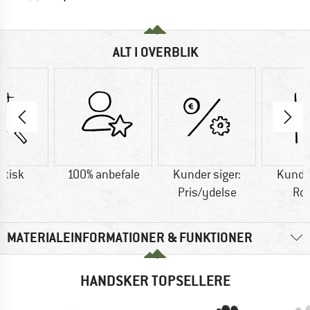
ALT I OVERBLIK
etisk
100% anbefale
Kunder siger:
Kunder
Pris/ydelse
Ro
MATERIALEINFORMATIONER & FUNKTIONER
HANDSKER TOPSELLERE