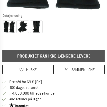
Detaljevisning
PRODUKTET KAN IKKE LÆNGERE LEVERES
HUSKE
SAMMENLIGNE
Find oplysninger om forsendelse her! Åb
Portofri fra 69 € (DK)
Gå til returretten her Åbnes i en infoboks
100 dages returret
> 4.000.000 tilfredse kunder
Alle artikler på lager
Vi er Trustpilot-certificeret - oplysningerne får du