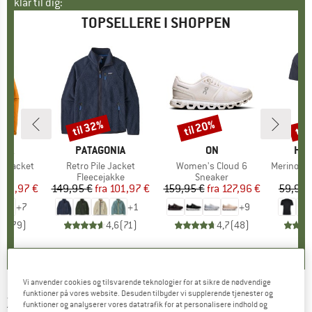
klar til dig:
TOPSELLERE I SHOPPEN
til 32%
til 20%
til
Rabat
Rabat
Raba
NIA
MÆRKE
PATAGONIA
MÆRKE
ON
MÆ
HEB
3L Jacket
Artikel
Retro Pile Jacket
Artikel
Women's Cloud 6
Artikel
MerinoMix150 Pi
tgruppe
kke
Produktgruppe
Fleecejakke
Produktgruppe
Sneaker
Pr
Mer
is
dsat pris
139,97 €
149,95 €
fra
Pris
Nedsat pris
101,97 €
159,95 €
fra
Pris
Nedsat pris
127,96 €
59,95 
+
7
+
1
+
9
,7
(
79
)
4,6
(
71
)
4,7
(
48
)
Vi anvender cookies og tilsvarende teknologier for at sikre de nødvendige
funktioner på vores website. Desuden tilbyder vi supplerende tjenester og
ZIG ZAG
-
Kid's Santiay Softshell Glove -
funktioner og analyserer vores datatrafik for at personalisere indhold og