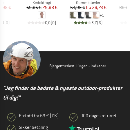
tgruppe
Produktgruppe
Produktgruppe
P
kke
Kedeldragt
Gummistøvler
S
is
dsat pris
Pris
Nedsat pris
Pris
Nedsat pris
4,98 €
59,95 €
29,98 €
64,95 €
fra
29,23 €
89,95
+
1
0,0
(
0
)
0,0
(
0
)
3,7
(
3
)
Bjergentusiast Jürgen - Indkøber
"Jeg finder de bedste & nyeste outdoor-produkter
til dig!"
Portofri fra 69 € (DK)
100 dages returret
Sikker betaling