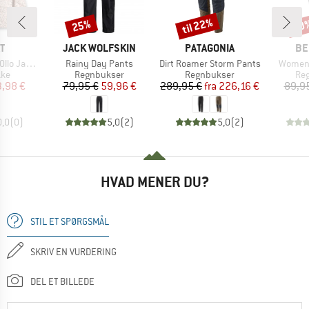
til 22%
25%
20
Rabat
Rabat
Raba
E
MÆRKE
MÆRKE
MÆ
T
JACK WOLFSKIN
PATAGONIA
BE
Artikel
Artikel
Artikel
o Jacket
Rainy Day Pants
Dirt Roamer Storm Pants
Women'
tgruppe
Produktgruppe
Produktgruppe
Pro
kke
Regnbukser
Regnbukser
Re
is
dsat pris
Pris
Nedsat pris
Pris
Nedsat pris
3,98 €
79,95 €
59,96 €
289,95 €
fra
226,16 €
89,9
0,0
(
0
)
5,0
(
2
)
5,0
(
2
)
HVAD MENER DU?
STIL ET SPØRGSMÅL
SKRIV EN VURDERING
DEL ET BILLEDE