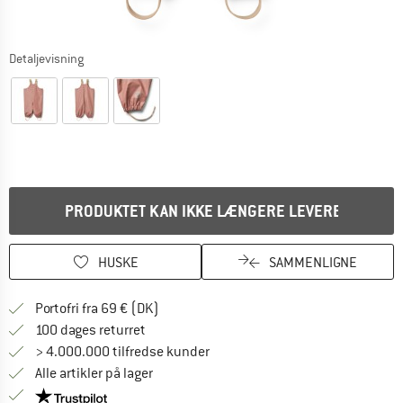
Detaljevisning
PRODUKTET KAN IKKE LÆNGERE LEVERES
HUSKE
SAMMENLIGNE
Find oplysninger om forsendelse her! Åb
Portofri fra 69 € (DK)
Gå til returretten her Åbnes i en infoboks
100 dages returret
> 4.000.000 tilfredse kunder
Alle artikler på lager
Vi er Trustpilot-certificeret - oplysningerne får du