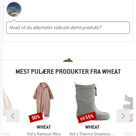
MEST PULÆRE PRODUKTER FRA WHEAT
til 55%
50%
55
Rabat
Rabat
Raba
E
MÆRKE
MÆRKE
T
WHEAT
WHEAT
Artikel
Artikel
Artikel
et Ada
Kid's Rainsuit Mika
Kid's Thermo Snowboot Drizzle
Kid's 