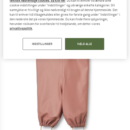
teknisk nødvendige cookies, så klik her
. Du kan til enhver tid ændre dine
Regnbukser
cookie-indstillinger under "Indstillinger" og udvælge enkelte kategorier. Dit
samtykke er frivilligt og ikke nødvendigt til brugen af denne hjemmeside. Det
(0)
kan til enhver tid tilbagekaldes eller gives for første gang under "Indstillinger" i
den nederste del på vores hjemmeside. Du kan finde flere oplysninger,
herunder risikoen for overførsler til tredjelande, om dette i vores
privatlivspolitik
.
INDSTILLINGER
VÆLG ALLE