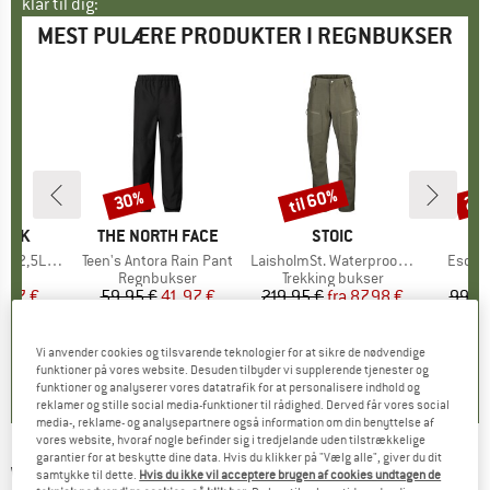
klar til dig:
MEST PULÆRE PRODUKTER I REGNBUKSER
til 60%
30%
20
Rabat
Rabat
Raba
PEAK
MÆRKE
THE NORTH FACE
MÆRKE
STOIC
 Rain Pants
Artikel
Teen's Antora Rain Pant
Artikel
LaisholmSt. Waterproof Tour Pants
Artikel
Escape
gruppe
ser
Produktgruppe
Regnbukser
Produktgruppe
Trekking bukser
Pr
Re
is
dsat pris
7,97 €
59,95 €
Pris
Nedsat pris
41,97 €
219,95 €
fra
Pris
Nedsat pris
87,98 €
99,95
0,0
(
0
)
0,0
(
0
)
4,8
(
14
)
Vi anvender cookies og tilsvarende teknologier for at sikre de nødvendige
funktioner på vores website. Desuden tilbyder vi supplerende tjenester og
funktioner og analyserer vores datatrafik for at personalisere indhold og
reklamer og stille social media-funktioner til rådighed. Derved får vores social
media-, reklame- og analysepartnere også information om din benyttelse af
vores website, hvoraf nogle befinder sig i tredjelande uden tilstrækkelige
garantier for at beskytte dine data. Hvis du klikker på "Vælg alle", giver du dit
WHEAT
-
Kid's Rainwear Charlo Overall -
samtykke til dette.
Hvis du ikke vil acceptere brugen af cookies undtagen de