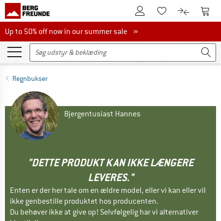
Til kundekontoen
Til 
Til huskesedlen.
Til produk
Up to 50% off now in our summer sale
Up to 50% off now in our summer sale »
Regnbukser
Bjergentusiast Hannes
"DETTE PRODUKT KAN IKKE LÆNGERE
LEVERES."
Enten er der her tale om en ældre model, eller vi kan eller vil
ikke genbestille produktet hos producenten.
Du behøver ikke at give op! Selvfølgelig har vi alternativer