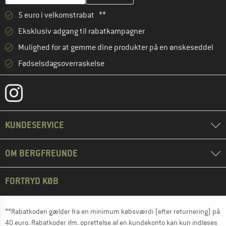
5 euro i velkomstrabat **
Eksklusiv adgang til rabatkampagner
Mulighed for at gemme dine produkter på en ønskeseddel
Fødselsdagsoverraskelse
KUNDESERVICE
OM BERGFREUNDE
FORTRYD KØB
**Rabatkoden gælder fra en minimum købsværdi (efter returnering) på
40 euro. Rabatkoder ifm. oprettelse af en kundekonto kan kun indløses