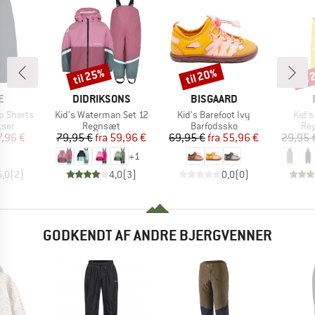
til 25%
til 20%
til
Rabat
Rabat
Raba
KE
MÆRKE
MÆRKE
E
DIDRIKSONS
BISGAARD
Artikel
Artikel
Artike
p Shorts
Kid's Waterman Set 12
Kid's Barefoot Ivy
Kid'
gruppe
Produktgruppe
Produktgruppe
Pro
kser
Regnsæt
Barfodssko
Re
is
dsat pris
Pris
Nedsat pris
Pris
Nedsat pris
7,96 €
79,95 €
fra
59,96 €
69,95 €
fra
55,96 €
29,95 
+
1
5,0
(
2
)
4,0
(
3
)
0,0
(
0
)
GODKENDT AF ANDRE BJERGVENNER