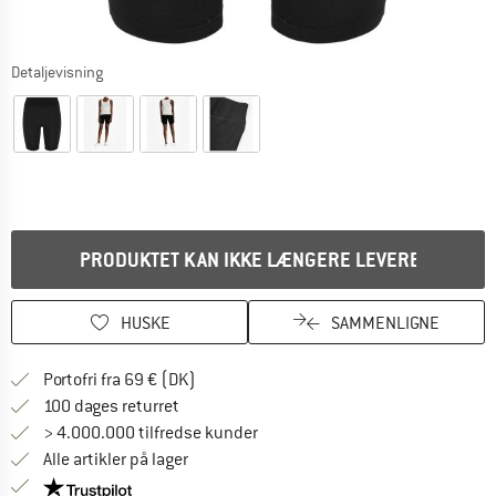
Detaljevisning
PRODUKTET KAN IKKE LÆNGERE LEVERES
HUSKE
SAMMENLIGNE
Find oplysninger om forsendelse her! Åb
Portofri fra 69 € (DK)
Gå til returretten her Åbnes i en infoboks
100 dages returret
> 4.000.000 tilfredse kunder
Alle artikler på lager
Vi er Trustpilot-certificeret - oplysningerne får du