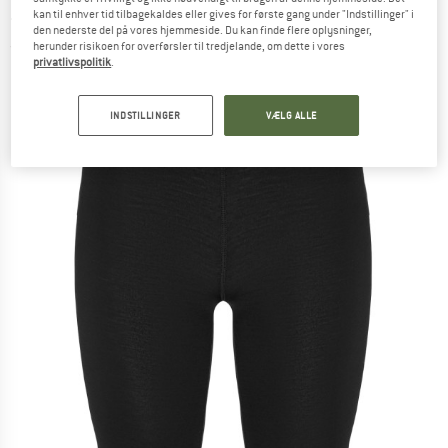
- Shorts
kan til enhver tid tilbagekaldes eller gives for første gang under "Indstillinger" i
den nederste del på vores hjemmeside. Du kan finde flere oplysninger,
herunder risikoen for overførsler til tredjelande, om dette i vores
(0)
privatlivspolitik
.
INDSTILLINGER
VÆLG ALLE