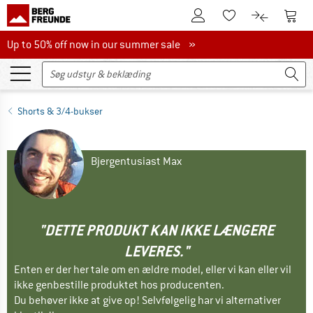
Til kundekontoen
Til 
Til huskesedlen.
Til produk
Up to 50% off now in our summer sale
Up to 50% off now in our summer sale »
Shorts & 3/4-bukser
Bjergentusiast Max
"DETTE PRODUKT KAN IKKE LÆNGERE
LEVERES."
Enten er der her tale om en ældre model, eller vi kan eller vil
ikke genbestille produktet hos producenten.
Du behøver ikke at give op! Selvfølgelig har vi alternativer