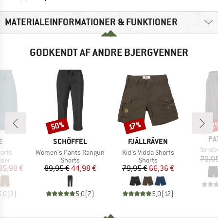
MATERIALEINFORMATIONER & FUNKTIONER
GODKENDT AF ANDRE BJERGVENNER
50%
22
Rabat
Rabat
Raba
17%
MÆ
PA
KE
MÆRKE
MÆRKE
E
SCHÖFFEL
FJÄLLRÄVEN
Artikel
Terre
Artikel
Artikel
horts
Women's Pants Rangun
Kid's Vidda Shorts
79,95
gruppe
Produktgruppe
Produktgruppe
kser
Shorts
Shorts
is
dsat pris
Pris
Nedsat pris
Pris
Nedsat pris
35,98 €
89,95 €
44,98 €
79,95 €
66,36 €
5,0
(
3
)
5,0
(
7
)
5,0
(
12
)