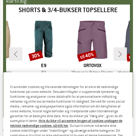
klar til dig:
SHORTS & 3/4-BUKSER TOPSELLERE
til 40%
til
30%
Rabat
Rabat
Raba
FEL
MÆRKE
E9
MÆRKE
ORTOVOX
oblach2
Artikel
R3
Artikel
Women's Pelmo Shorts
Artikel
Hemp53 MMXX
ktgruppe
s
Produktgruppe
3/4 bukser
Produktgruppe
Shorts
is
dsat pris
49,57 €
89,95 €
Pris
Nedsat pris
62,97 €
99,95 €
fra
Pris
Nedsat pris
59,97 €
69,95 
Vi anvender cookies og tilsvarende teknologier for at sikre de nødvendige
+
1
funktioner på vores website. Desuden tilbyder vi supplerende tjenester og
funktioner og analyserer vores datatrafik for at personalisere indhold og
,9
(
21
)
5,0
(
5
)
4,8
(
37
)
reklamer og stille social media-funktioner til rådighed. Derved får vores social
media-, reklame- og analysepartnere også information om din benyttelse af
vores website, hvoraf nogle befinder sig i tredjelande uden tilstrækkelige
garantier for at beskytte dine data. Hvis du klikker på "Vælg alle", giver du dit
samtykke til dette.
Hvis du ikke vil acceptere brugen af cookies undtagen de
teknisk nødvendige cookies, så klik her
. Du kan til enhver tid ændre dine
WE NORWEGIANS
-
Women's Salt Bikershorts
cookie-indstillinger under "Indstillinger" og udvælge enkelte kategorier. Dit
samtykke er frivilligt og ikke nødvendigt til brugen af denne hjemmeside. Det