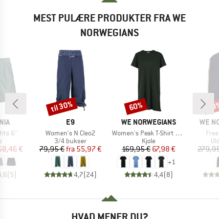
MEST PULÆRE PRODUKTER FRA WE
NORWEGIANS
til 30%
60%
60
Rabat
Rabat
Raba
MÆRKE
MÆRKE
MÆRK
NIA
E9
WE NORWEGIANS
WE N
Artikel
Artikel
Artik
hts 6''
Women's N Cleo2
Women's Peak T-Shirt Dress
Free
ktgruppe
Produktgruppe
Produktgruppe
Pr
s
3/4 bukser
Kjole
Ul
is
dsat pris
Pris
Nedsat pris
Pris
Nedsat pris
58,46 €
79,95 €
fra
55,97 €
169,95 €
67,98 €
279,9
+
1
4,6
(
5
)
4,7
(
24
)
4,4
(
8
)
HVAD MENER DU?