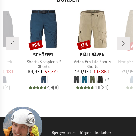
til
38%
Rabat
Rabat
Raba
17%
KE
MÆRKE
MÆRKE
C
SCHÖFFEL
FJÄLLRÄVEN
Artikel
Artikel
Artikel
ing Shorts
Shorts Silvaplana 2
Vidda Pro Lite Shorts
Hemp55 MMXX. 
ktgruppe
Produktgruppe
Produktgruppe
s
Shorts
Shorts
is
dsat pris
Pris
Nedsat pris
Pris
Nedsat pris
40,48 €
89,95 €
55,77 €
129,95 €
107,86 €
79,95 
+
2
4,8
(
4
)
4,9
(
9
)
4,6
(
24
)
Bjergentusiast Jürgen - Indkøber