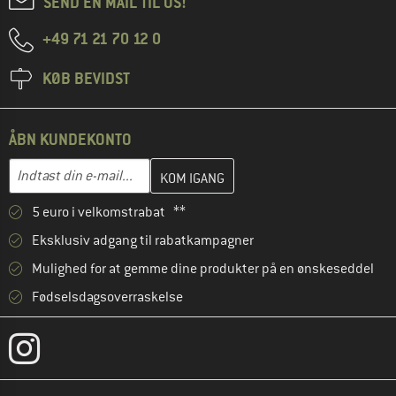
SEND EN MAIL TIL OS!
+49 71 21 70 12 0
KØB BEVIDST
ÅBN KUNDEKONTO
Indtast din e-mailadresse her, og opret i næste trin din kundekon
E-mail-adresse
5 euro i velkomstrabat **
Eksklusiv adgang til rabatkampagner
Mulighed for at gemme dine produkter på en ønskeseddel
Fødselsdagsoverraskelse