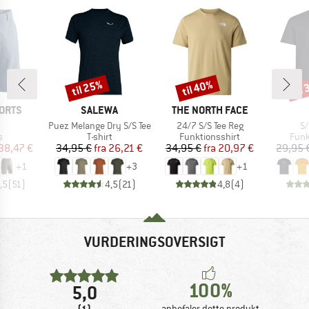
til 25%
til 40%
til
Rabat
Rabat
Raba
MÆRKE
MÆRKE
ORTS
SALEWA
THE NORTH FACE
el
Artikel
Artikel
Ar
Puez Melange Dry S/S Tee
24/7 S/S Tee Reg
S/
ktgruppe
Produktgruppe
Produktgruppe
Prod
s
T-shirt
Funktionsshirt
Funk
is
dsat pris
Pris
Nedsat pris
Pris
Nedsat pris
38,47 €
34,95 €
fra
26,21 €
34,95 €
fra
20,97 €
29,95 
+
1
+
3
+
1
,5
(
51
)
4,5
(
21
)
4,8
(
4
)
VURDERINGSOVERSIGT
100%
5,0
(1)
anbefaler dette produkt