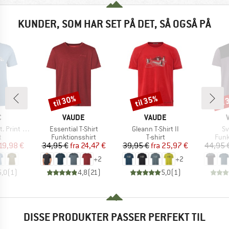
KUNDER, SOM HAR SET PÅ DET, SÅ OGSÅ PÅ
til 30%
til 35%
til
Rabat
Rabat
Raba
KE
MÆRKE
MÆRKE
C
VAUDE
VAUDE
Artikel
Artikel
Ar
rint Tee
Essential T-Shirt
Gleann T-Shirt II
Sv
ktgruppe
Produktgruppe
Produktgruppe
Prod
t
Funktionsshirt
T-shirt
Funk
is
dsat pris
Pris
Nedsat pris
Pris
Nedsat pris
19,98 €
34,95 €
fra
24,47 €
39,95 €
fra
25,97 €
44,95 
+
2
+
2
5,0
(
1
)
4,8
(
21
)
5,0
(
1
)
DISSE PRODUKTER PASSER PERFEKT TIL