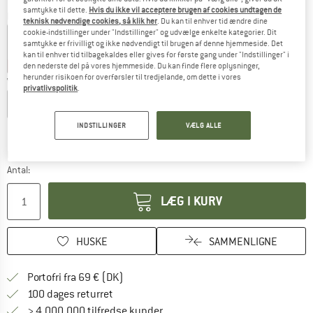
samtykke til dette.
Hvis du ikke vil acceptere brugen af cookies undtagen de
Farve:
Dark Sea / Dark Sea
teknisk nødvendige cookies, så klik her
. Du kan til enhver tid ændre dine
cookie-indstillinger under "Indstillinger" og udvælge enkelte kategorier. Dit
samtykke er frivilligt og ikke nødvendigt til brugen af denne hjemmeside. Det
kan til enhver tid tilbagekaldes eller gives for første gang under "Indstillinger" i
25%
25%
25%
25%
den nederste del på vores hjemmeside. Du kan finde flere oplysninger,
herunder risikoen for overførsler til tredjelande, om dette i vores
Vælg en størrelse:
privatlivspolitik
.
S
M
L
XL
XXL
3XL
INDSTILLINGER
VÆLG ALLE
Størrelsestabel
Linket åbnes i en infoboks og indeholder he
Leveringstid: 4-6 arbejdsdage
Antal:
LÆG I KURV
HUSKE
SAMMENLIGNE
Find oplysninger om forsendelse her! Åb
Portofri fra 69 € (DK)
Gå til returretten her Åbnes i en infoboks
100 dages returret
> 4.000.000 tilfredse kunder