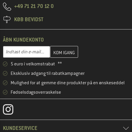
+49 71 21 70 12 0
KØB BEVIDST
ÅBN KUNDEKONTO
Indtast din e-mailadresse her, og opret i næste trin din kundekon
E-mail-adresse
5 euro i velkomstrabat **
Eksklusiv adgang til rabatkampagner
Mulighed for at gemme dine produkter på en ønskeseddel
Fødselsdagsoverraskelse
KUNDESERVICE