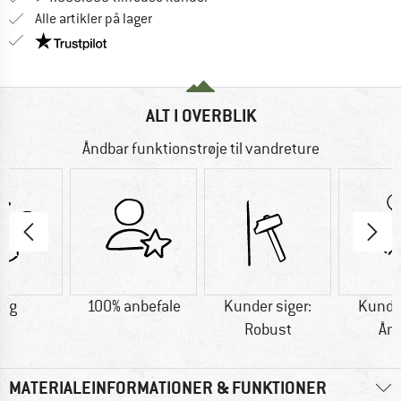
Alle artikler på lager
Vi er Trustpilot-certificeret - oplysningerne får du
ALT I OVERBLIK
Åndbar funktionstrøje til vandreture
0 g
100% anbefale
Kunder siger:
Kunder
Robust
Ån
MATERIALEINFORMATIONER & FUNKTIONER