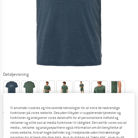
Detaljevisning
Vi anvender cookies og tilsvarende teknologier for at sikre de nødvendige
Original pris :
Pris:
49,95
€
funktioner på vores website. Desuden tilbyder vi supplerende tjenester og
funktioner og analyserer vores datatrafik for at personalisere indhold og
37,46
€
inkl. moms.
reklamer og stille social media-funktioner til rådighed. Derved får vores social
~
KR
280,04
media-, reklame- og analysepartnere også information om din benyttelse af
Oplysninger om forsendelsesomkostninge
plus Forsendelsesomkostninger
vores website, hvoraf nogle befinder sig i tredjelande uden tilstrækkelige
garantier for at beskytte dine data. Hvis du klikker på "Vælg alle", giver du dit