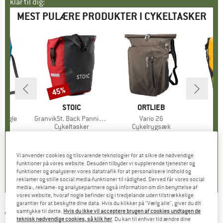
klar til dig:
MEST PULÆRE PRODUKTER I CYKELTASKER
45%
Rabat
KE
E
MÆRKE
STOIC
MÆRKE
ORTLIEB
M
O
Single
Artikel
GranvikSt. Back Pannier 22
Artikel
Vario 26
Art
Ba
tgruppe
ske
Produktgruppe
Cykeltasker
Produktgruppe
Cykelrygsæk
Pr
Cy
is
dsat pris
7,96 €
64,95 €
Pris
Nedsat pris
35,72 €
199,95 €
Pris
1
+
3
Vi anvender cookies og tilsvarende teknologier for at sikre de nødvendige
,8
(
14
)
4,5
(
169
)
4,9
(
42
)
funktioner på vores website. Desuden tilbyder vi supplerende tjenester og
funktioner og analyserer vores datatrafik for at personalisere indhold og
reklamer og stille social media-funktioner til rådighed. Derved får vores social
media-, reklame- og analysepartnere også information om din benyttelse af
vores website, hvoraf nogle befinder sig i tredjelande uden tilstrækkelige
garantier for at beskytte dine data. Hvis du klikker på "Vælg alle", giver du dit
samtykke til dette.
Hvis du ikke vil acceptere brugen af cookies undtagen de
VAUDE
-
Proof Double UL - Cykeltaske
teknisk nødvendige cookies, så klik her
. Du kan til enhver tid ændre dine