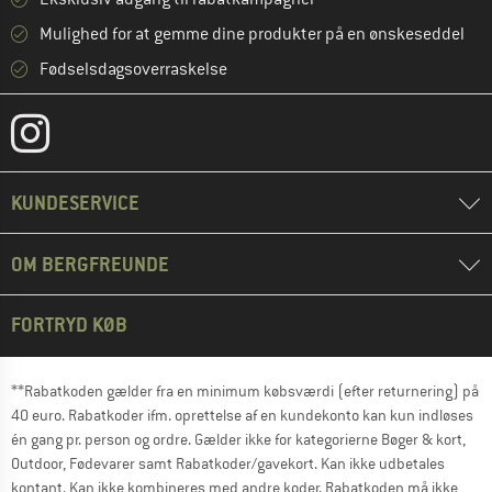
Mulighed for at gemme dine produkter på en ønskeseddel
Fødselsdagsoverraskelse
KUNDESERVICE
OM BERGFREUNDE
FORTRYD KØB
**Rabatkoden gælder fra en minimum købsværdi (efter returnering) på
40 euro. Rabatkoder ifm. oprettelse af en kundekonto kan kun indløses
én gang pr. person og ordre. Gælder ikke for kategorierne Bøger & kort,
Outdoor, Fødevarer samt Rabatkoder/gavekort. Kan ikke udbetales
kontant. Kan ikke kombineres med andre koder. Rabatkoden må ikke