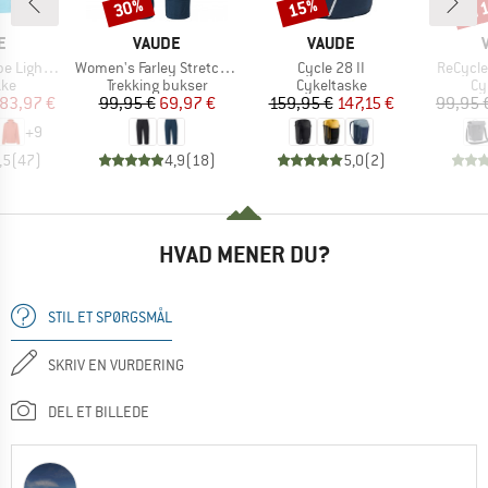
til
30%
15%
Rabat
Rabat
Raba
KE
MÆRKE
MÆRKE
E
VAUDE
VAUDE
Artikel
Artikel
Artikel
ht Jacket
Women's Farley Stretch Capri III
Cycle 28 II
ReCycle
tgruppe
Produktgruppe
Produktgruppe
Pr
kke
Trekking bukser
Cykeltaske
Cy
is
dsat pris
Pris
Nedsat pris
Pris
Nedsat pris
83,97 €
99,95 €
69,97 €
159,95 €
147,15 €
99,95 
+
9
,5
(
47
)
4,9
(
18
)
5,0
(
2
)
HVAD MENER DU?
STIL ET SPØRGSMÅL
SKRIV EN VURDERING
DEL ET BILLEDE