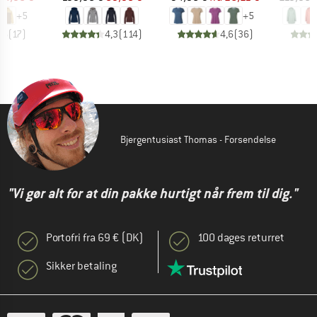
+
5
+
5
,6
(
17
)
4,3
(
114
)
4,6
(
36
)
Bjergentusiast Thomas - Forsendelse
"Vi gør alt for at din pakke hurtigt når frem til dig."
Portofri fra 69 € (DK)
100 dages returret
Sikker betaling