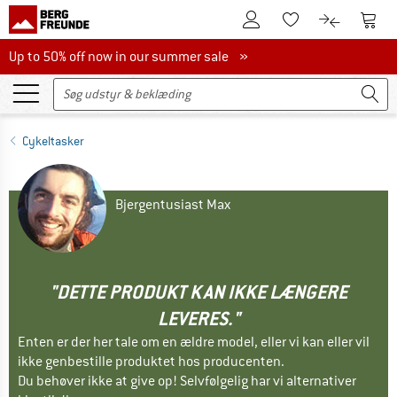
Til kundekontoen
Til 
Til huskesedlen.
Til produk
Up to 50% off now in our summer sale
Up to 50% off now in our summer sale »
Cykeltasker
Bjergentusiast Max
"DETTE PRODUKT KAN IKKE LÆNGERE
LEVERES."
Enten er der her tale om en ældre model, eller vi kan eller vil
ikke genbestille produktet hos producenten.
Du behøver ikke at give op! Selvfølgelig har vi alternativer