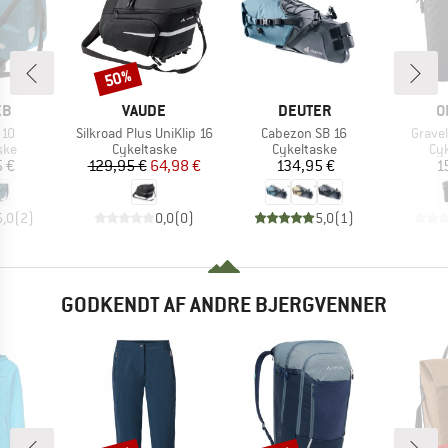
50%
Rabat
E
MÆRKE
MÆRKE
M
EB
VAUDE
DEUTER
O
Artikel
Artikel
Artikel
 10
Silkroad Plus UniKlip 16
Cabezon SB 16
Grave
gruppe
Produktgruppe
Produktgruppe
Pr
ske
Cykeltaske
Cykeltaske
Cy
is
Pris
Nedsat pris
Pris
5 €
129,95 €
64,98 €
134,95 €
1
5,0
(
2
)
0,0
(
0
)
5,0
(
1
)
GODKENDT AF ANDRE BJERGVENNER