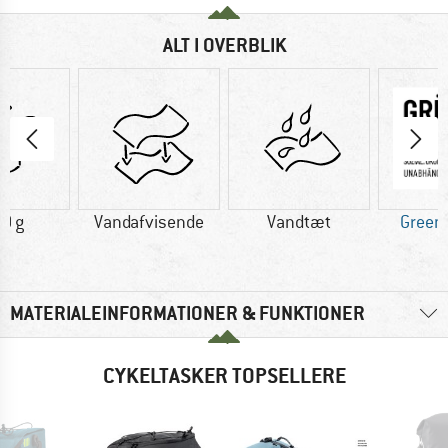
ALT I OVERBLIK
0 g
Vandafvisende
Vandtæt
Green
MATERIALEINFORMATIONER & FUNKTIONER
CYKELTASKER TOPSELLERE