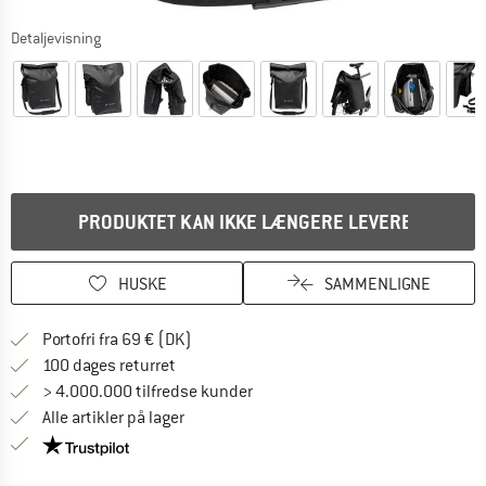
Detaljevisning
PRODUKTET KAN IKKE LÆNGERE LEVERES
HUSKE
SAMMENLIGNE
Find oplysninger om forsendelse her! Åb
Portofri fra 69 € (DK)
Gå til returretten her Åbnes i en infoboks
100 dages returret
> 4.000.000 tilfredse kunder
Alle artikler på lager
Vi er Trustpilot-certificeret - oplysningerne får du